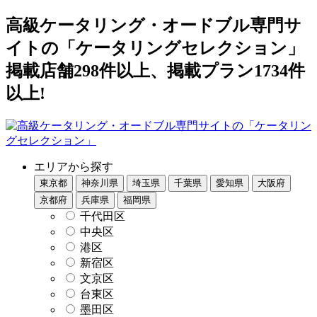
高級ケータリング・オードブル専門サ
イトの「ケータリングセレクション」
掲載店舗298件以上、掲載プラン1734件
以上!
エリアから探す
東京都
神奈川県
埼玉県
千葉県
愛知県
大阪府
京都府
兵庫県
福岡県
千代田区
中央区
港区
新宿区
文京区
台東区
墨田区