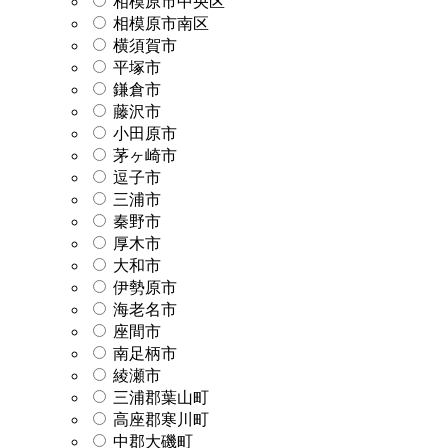
相模原市中央区
相模原市南区
横須賀市
平塚市
鎌倉市
藤沢市
小田原市
茅ヶ崎市
逗子市
三浦市
秦野市
厚木市
大和市
伊勢原市
海老名市
座間市
南足柄市
綾瀬市
三浦郡葉山町
高座郡寒川町
中郡大磯町