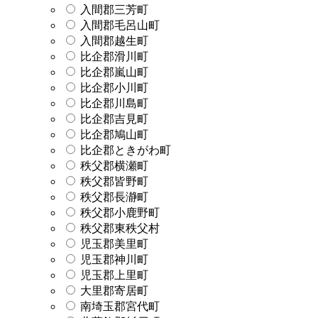
入間郡三芳町
入間郡毛呂山町
入間郡越生町
比企郡滑川町
比企郡嵐山町
比企郡小川町
比企郡川島町
比企郡吉見町
比企郡鳩山町
比企郡ときがわ町
秩父郡横瀬町
秩父郡皆野町
秩父郡長瀞町
秩父郡小鹿野町
秩父郡東秩父村
児玉郡美里町
児玉郡神川町
児玉郡上里町
大里郡寄居町
南埼玉郡宮代町