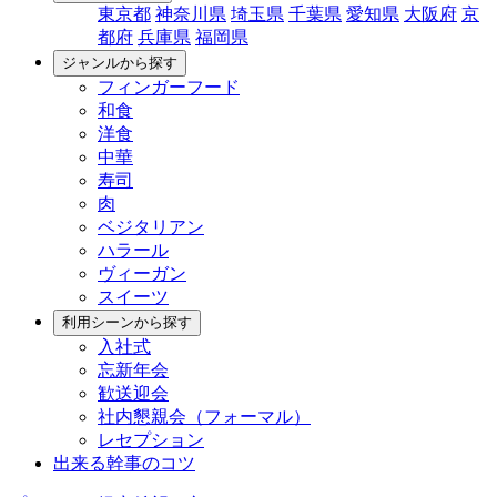
東京都
神奈川県
埼玉県
千葉県
愛知県
大阪府
京
都府
兵庫県
福岡県
ジャンルから探す
フィンガーフード
和食
洋食
中華
寿司
肉
ベジタリアン
ハラール
ヴィーガン
スイーツ
利用シーンから探す
入社式
忘新年会
歓送迎会
社内懇親会（フォーマル）
レセプション
出来る幹事のコツ