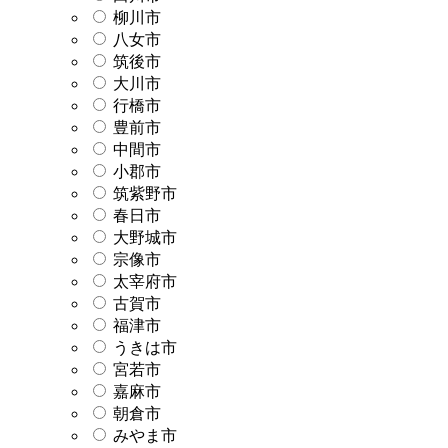
柳川市
八女市
筑後市
大川市
行橋市
豊前市
中間市
小郡市
筑紫野市
春日市
大野城市
宗像市
太宰府市
古賀市
福津市
うきは市
宮若市
嘉麻市
朝倉市
みやま市