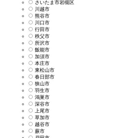
さいたま市岩槻区
川越市
熊谷市
川口市
行田市
秩父市
所沢市
飯能市
加須市
本庄市
東松山市
春日部市
狭山市
羽生市
鴻巣市
深谷市
上尾市
草加市
越谷市
蕨市
戸田市