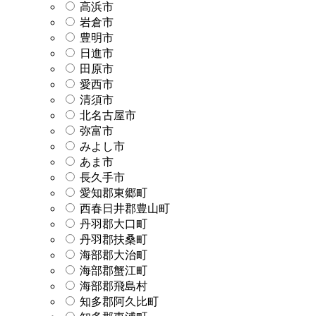
高浜市
岩倉市
豊明市
日進市
田原市
愛西市
清須市
北名古屋市
弥富市
みよし市
あま市
長久手市
愛知郡東郷町
西春日井郡豊山町
丹羽郡大口町
丹羽郡扶桑町
海部郡大治町
海部郡蟹江町
海部郡飛島村
知多郡阿久比町