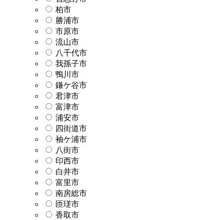
柏市
勝浦市
市原市
流山市
八千代市
我孫子市
鴨川市
鎌ケ谷市
君津市
富津市
浦安市
四街道市
袖ケ浦市
八街市
印西市
白井市
富里市
南房総市
匝瑳市
香取市