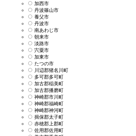
加西市
丹波篠山市
養父市
丹波市
南あわじ市
朝来市
淡路市
宍粟市
加東市
たつの市
川辺郡猪名川町
多可郡多可町
加古郡稲美町
加古郡播磨町
神崎郡市川町
神崎郡福崎町
神崎郡神河町
揖保郡太子町
赤穂郡上郡町
佐用郡佐用町