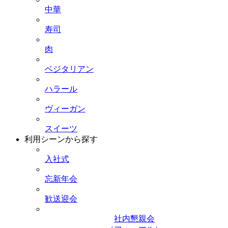
中華
寿司
肉
ベジタリアン
ハラール
ヴィーガン
スイーツ
利用シーンから探す
入社式
忘新年会
歓送迎会
社内懇親会