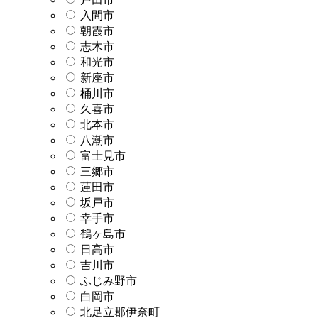
入間市
朝霞市
志木市
和光市
新座市
桶川市
久喜市
北本市
八潮市
富士見市
三郷市
蓮田市
坂戸市
幸手市
鶴ヶ島市
日高市
吉川市
ふじみ野市
白岡市
北足立郡伊奈町