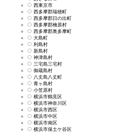
西東京市
西多摩郡瑞穂町
西多摩郡日の出町
西多摩郡檜原村
西多摩郡奥多摩町
大島町
利島村
新島村
神津島村
三宅島三宅村
御蔵島村
八丈島八丈町
青ヶ島村
小笠原村
横浜市鶴見区
横浜市神奈川区
横浜市西区
横浜市中区
横浜市南区
横浜市保土ケ谷区