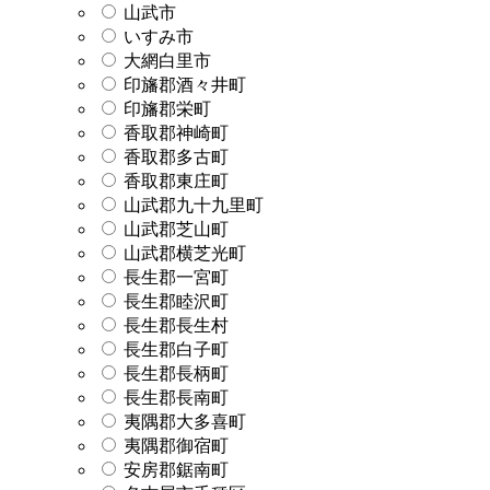
山武市
いすみ市
大網白里市
印旛郡酒々井町
印旛郡栄町
香取郡神崎町
香取郡多古町
香取郡東庄町
山武郡九十九里町
山武郡芝山町
山武郡横芝光町
長生郡一宮町
長生郡睦沢町
長生郡長生村
長生郡白子町
長生郡長柄町
長生郡長南町
夷隅郡大多喜町
夷隅郡御宿町
安房郡鋸南町