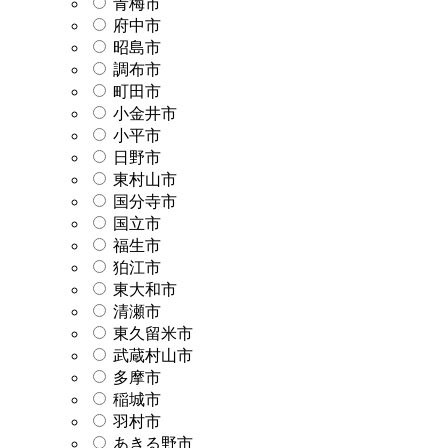
青梅市
府中市
昭島市
調布市
町田市
小金井市
小平市
日野市
東村山市
国分寺市
国立市
福生市
狛江市
東大和市
清瀬市
東久留米市
武蔵村山市
多摩市
稲城市
羽村市
あきる野市