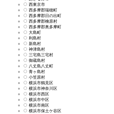
西東京市
西多摩郡瑞穂町
西多摩郡日の出町
西多摩郡檜原村
西多摩郡奥多摩町
大島町
利島村
新島村
神津島村
三宅島三宅村
御蔵島村
八丈島八丈町
青ヶ島村
小笠原村
横浜市鶴見区
横浜市神奈川区
横浜市西区
横浜市中区
横浜市南区
横浜市保土ケ谷区