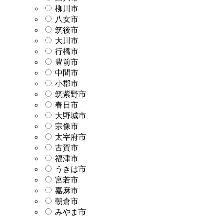
柳川市
八女市
筑後市
大川市
行橋市
豊前市
中間市
小郡市
筑紫野市
春日市
大野城市
宗像市
太宰府市
古賀市
福津市
うきは市
宮若市
嘉麻市
朝倉市
みやま市