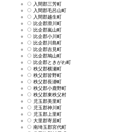
入間郡三芳町
入間郡毛呂山町
入間郡越生町
比企郡滑川町
比企郡嵐山町
比企郡小川町
比企郡川島町
比企郡吉見町
比企郡鳩山町
比企郡ときがわ町
秩父郡横瀬町
秩父郡皆野町
秩父郡長瀞町
秩父郡小鹿野町
秩父郡東秩父村
児玉郡美里町
児玉郡神川町
児玉郡上里町
大里郡寄居町
南埼玉郡宮代町