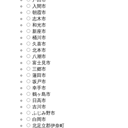
入間市
朝霞市
志木市
和光市
新座市
桶川市
久喜市
北本市
八潮市
富士見市
三郷市
蓮田市
坂戸市
幸手市
鶴ヶ島市
日高市
吉川市
ふじみ野市
白岡市
北足立郡伊奈町