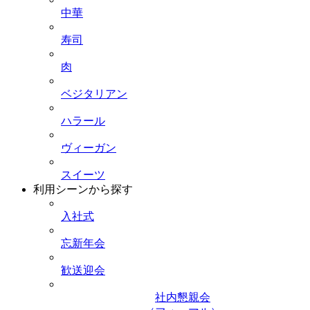
中華
寿司
肉
ベジタリアン
ハラール
ヴィーガン
スイーツ
利用シーンから探す
入社式
忘新年会
歓送迎会
社内懇親会