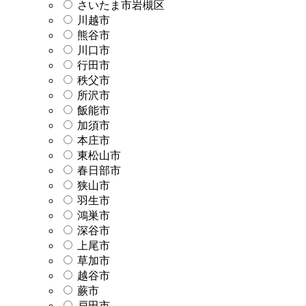
さいたま市岩槻区
川越市
熊谷市
川口市
行田市
秩父市
所沢市
飯能市
加須市
本庄市
東松山市
春日部市
狭山市
羽生市
鴻巣市
深谷市
上尾市
草加市
越谷市
蕨市
戸田市