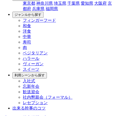
東京都
神奈川県
埼玉県
千葉県
愛知県
大阪府
京
都府
兵庫県
福岡県
ジャンルから探す
フィンガーフード
和食
洋食
中華
寿司
肉
ベジタリアン
ハラール
ヴィーガン
スイーツ
利用シーンから探す
入社式
忘新年会
歓送迎会
社内懇親会（フォーマル）
レセプション
出来る幹事のコツ