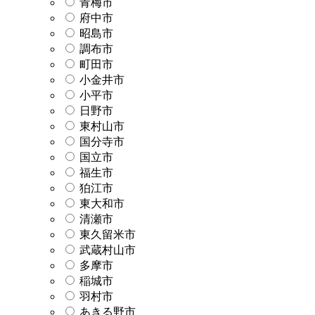
青梅市
府中市
昭島市
調布市
町田市
小金井市
小平市
日野市
東村山市
国分寺市
国立市
福生市
狛江市
東大和市
清瀬市
東久留米市
武蔵村山市
多摩市
稲城市
羽村市
あきる野市