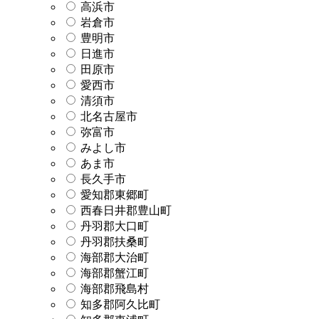
高浜市
岩倉市
豊明市
日進市
田原市
愛西市
清須市
北名古屋市
弥富市
みよし市
あま市
長久手市
愛知郡東郷町
西春日井郡豊山町
丹羽郡大口町
丹羽郡扶桑町
海部郡大治町
海部郡蟹江町
海部郡飛島村
知多郡阿久比町