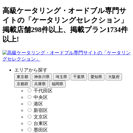
高級ケータリング・オードブル専門サ
イトの「ケータリングセレクション」
掲載店舗298件以上、掲載プラン1734件
以上!
エリアから探す
東京都
神奈川県
埼玉県
千葉県
愛知県
大阪府
京都府
兵庫県
福岡県
千代田区
中央区
港区
新宿区
文京区
台東区
墨田区