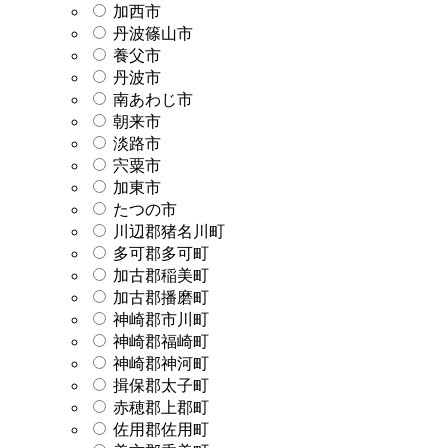
加西市
丹波篠山市
養父市
丹波市
南あわじ市
朝来市
淡路市
宍粟市
加東市
たつの市
川辺郡猪名川町
多可郡多可町
加古郡稲美町
加古郡播磨町
神崎郡市川町
神崎郡福崎町
神崎郡神河町
揖保郡太子町
赤穂郡上郡町
佐用郡佐用町