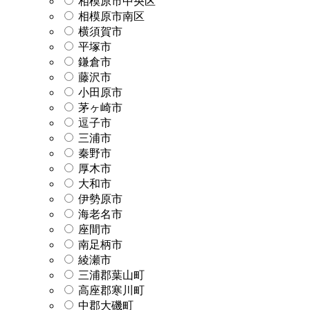
相模原市中央区
相模原市南区
横須賀市
平塚市
鎌倉市
藤沢市
小田原市
茅ヶ崎市
逗子市
三浦市
秦野市
厚木市
大和市
伊勢原市
海老名市
座間市
南足柄市
綾瀬市
三浦郡葉山町
高座郡寒川町
中郡大磯町