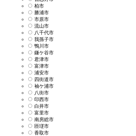
柏市
勝浦市
市原市
流山市
八千代市
我孫子市
鴨川市
鎌ケ谷市
君津市
富津市
浦安市
四街道市
袖ケ浦市
八街市
印西市
白井市
富里市
南房総市
匝瑳市
香取市