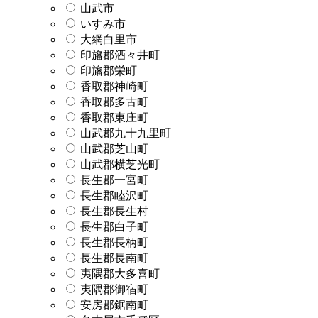
山武市
いすみ市
大網白里市
印旛郡酒々井町
印旛郡栄町
香取郡神崎町
香取郡多古町
香取郡東庄町
山武郡九十九里町
山武郡芝山町
山武郡横芝光町
長生郡一宮町
長生郡睦沢町
長生郡長生村
長生郡白子町
長生郡長柄町
長生郡長南町
夷隅郡大多喜町
夷隅郡御宿町
安房郡鋸南町