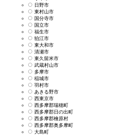
日野市
東村山市
国分寺市
国立市
福生市
狛江市
東大和市
清瀬市
東久留米市
武蔵村山市
多摩市
稲城市
羽村市
あきる野市
西東京市
西多摩郡瑞穂町
西多摩郡日の出町
西多摩郡檜原村
西多摩郡奥多摩町
大島町