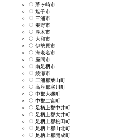
茅ヶ崎市
逗子市
三浦市
秦野市
厚木市
大和市
伊勢原市
海老名市
座間市
南足柄市
綾瀬市
三浦郡葉山町
高座郡寒川町
中郡大磯町
中郡二宮町
足柄上郡中井町
足柄上郡大井町
足柄上郡松田町
足柄上郡山北町
足柄上郡開成町