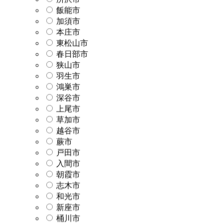
飯能市
加須市
本庄市
東松山市
春日部市
狭山市
羽生市
鴻巣市
深谷市
上尾市
草加市
越谷市
蕨市
戸田市
入間市
朝霞市
志木市
和光市
新座市
桶川市