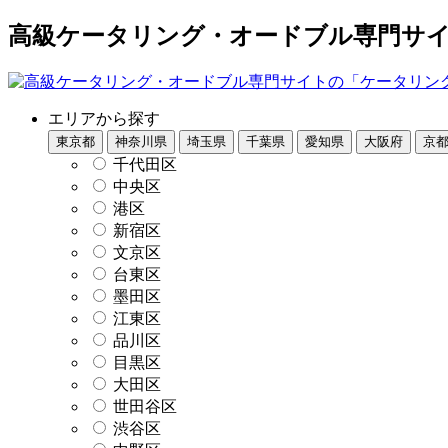
高級ケータリング・オードブル専門サイト
エリアから探す
東京都
神奈川県
埼玉県
千葉県
愛知県
大阪府
京
千代田区
中央区
港区
新宿区
文京区
台東区
墨田区
江東区
品川区
目黒区
大田区
世田谷区
渋谷区