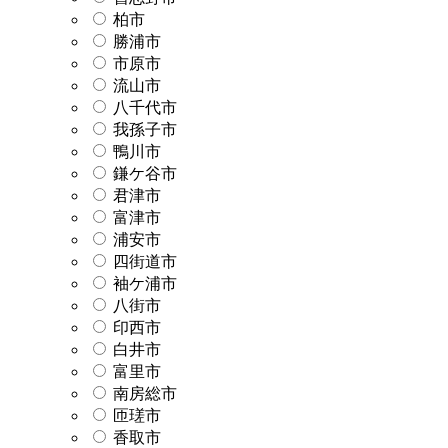
柏市
勝浦市
市原市
流山市
八千代市
我孫子市
鴨川市
鎌ケ谷市
君津市
富津市
浦安市
四街道市
袖ケ浦市
八街市
印西市
白井市
富里市
南房総市
匝瑳市
香取市