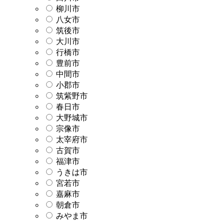
柳川市
八女市
筑後市
大川市
行橋市
豊前市
中間市
小郡市
筑紫野市
春日市
大野城市
宗像市
太宰府市
古賀市
福津市
うきは市
宮若市
嘉麻市
朝倉市
みやま市