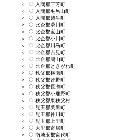
入間郡三芳町
入間郡毛呂山町
入間郡越生町
比企郡滑川町
比企郡嵐山町
比企郡小川町
比企郡川島町
比企郡吉見町
比企郡鳩山町
比企郡ときがわ町
秩父郡横瀬町
秩父郡皆野町
秩父郡長瀞町
秩父郡小鹿野町
秩父郡東秩父村
児玉郡美里町
児玉郡神川町
児玉郡上里町
大里郡寄居町
南埼玉郡宮代町