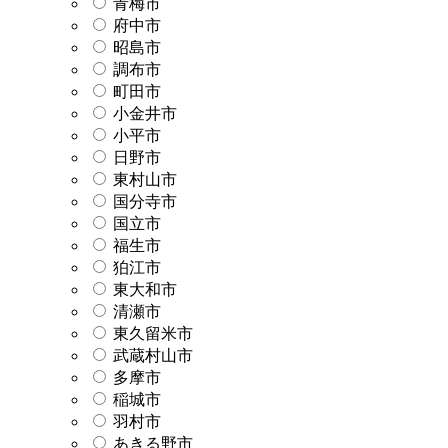
青梅市
府中市
昭島市
調布市
町田市
小金井市
小平市
日野市
東村山市
国分寺市
国立市
福生市
狛江市
東大和市
清瀬市
東久留米市
武蔵村山市
多摩市
稲城市
羽村市
あきる野市