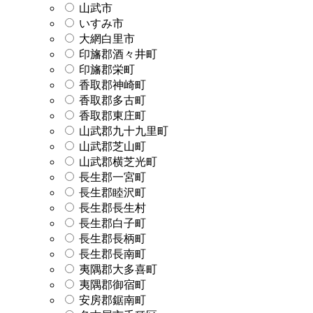
山武市
いすみ市
大網白里市
印旛郡酒々井町
印旛郡栄町
香取郡神崎町
香取郡多古町
香取郡東庄町
山武郡九十九里町
山武郡芝山町
山武郡横芝光町
長生郡一宮町
長生郡睦沢町
長生郡長生村
長生郡白子町
長生郡長柄町
長生郡長南町
夷隅郡大多喜町
夷隅郡御宿町
安房郡鋸南町