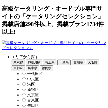
高級ケータリング・オードブル専門サ
イトの「ケータリングセレクション」
掲載店舗298件以上、掲載プラン1734件
以上!
エリアから探す
東京都
神奈川県
埼玉県
千葉県
愛知県
大阪府
京都府
兵庫県
福岡県
千代田区
中央区
港区
新宿区
文京区
台東区
墨田区