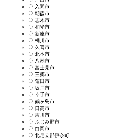
入間市
朝霞市
志木市
和光市
新座市
桶川市
久喜市
北本市
八潮市
富士見市
三郷市
蓮田市
坂戸市
幸手市
鶴ヶ島市
日高市
吉川市
ふじみ野市
白岡市
北足立郡伊奈町