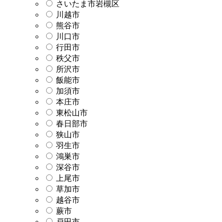
さいたま市岩槻区
川越市
熊谷市
川口市
行田市
秩父市
所沢市
飯能市
加須市
本庄市
東松山市
春日部市
狭山市
羽生市
鴻巣市
深谷市
上尾市
草加市
越谷市
蕨市
戸田市