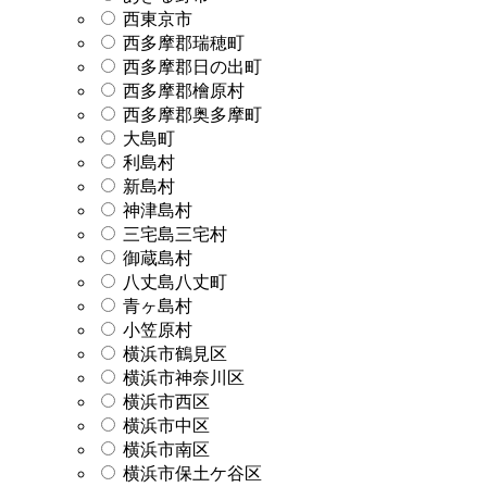
西東京市
西多摩郡瑞穂町
西多摩郡日の出町
西多摩郡檜原村
西多摩郡奥多摩町
大島町
利島村
新島村
神津島村
三宅島三宅村
御蔵島村
八丈島八丈町
青ヶ島村
小笠原村
横浜市鶴見区
横浜市神奈川区
横浜市西区
横浜市中区
横浜市南区
横浜市保土ケ谷区