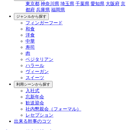
東京都
神奈川県
埼玉県
千葉県
愛知県
大阪府
京
都府
兵庫県
福岡県
ジャンルから探す
フィンガーフード
和食
洋食
中華
寿司
肉
ベジタリアン
ハラール
ヴィーガン
スイーツ
利用シーンから探す
入社式
忘新年会
歓送迎会
社内懇親会（フォーマル）
レセプション
出来る幹事のコツ