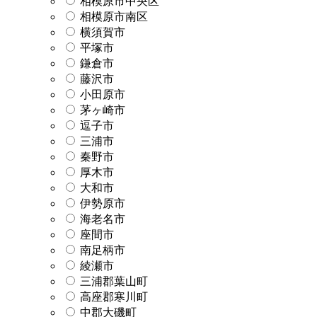
相模原市中央区
相模原市南区
横須賀市
平塚市
鎌倉市
藤沢市
小田原市
茅ヶ崎市
逗子市
三浦市
秦野市
厚木市
大和市
伊勢原市
海老名市
座間市
南足柄市
綾瀬市
三浦郡葉山町
高座郡寒川町
中郡大磯町