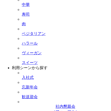
中華
寿司
肉
ベジタリアン
ハラール
ヴィーガン
スイーツ
利用シーンから探す
入社式
忘新年会
歓送迎会
社内懇親会