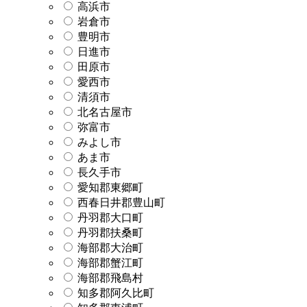
高浜市
岩倉市
豊明市
日進市
田原市
愛西市
清須市
北名古屋市
弥富市
みよし市
あま市
長久手市
愛知郡東郷町
西春日井郡豊山町
丹羽郡大口町
丹羽郡扶桑町
海部郡大治町
海部郡蟹江町
海部郡飛島村
知多郡阿久比町