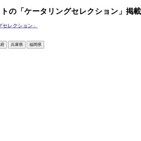
の「ケータリングセレクション」掲載店舗2
都府
兵庫県
福岡県