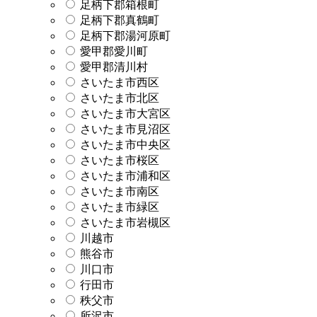
足柄下郡箱根町
足柄下郡真鶴町
足柄下郡湯河原町
愛甲郡愛川町
愛甲郡清川村
さいたま市西区
さいたま市北区
さいたま市大宮区
さいたま市見沼区
さいたま市中央区
さいたま市桜区
さいたま市浦和区
さいたま市南区
さいたま市緑区
さいたま市岩槻区
川越市
熊谷市
川口市
行田市
秩父市
所沢市