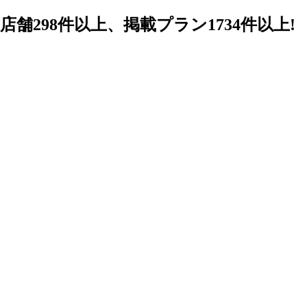
98件以上、掲載プラン1734件以上!