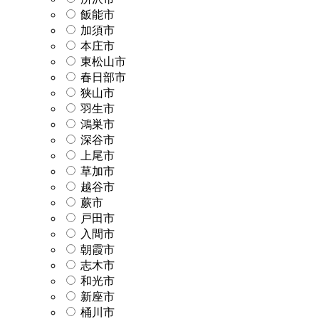
飯能市
加須市
本庄市
東松山市
春日部市
狭山市
羽生市
鴻巣市
深谷市
上尾市
草加市
越谷市
蕨市
戸田市
入間市
朝霞市
志木市
和光市
新座市
桶川市