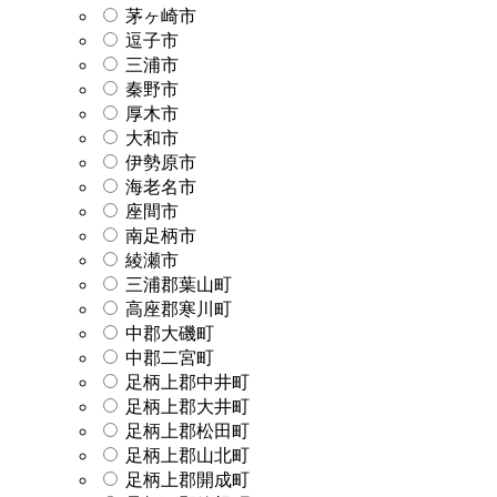
茅ヶ崎市
逗子市
三浦市
秦野市
厚木市
大和市
伊勢原市
海老名市
座間市
南足柄市
綾瀬市
三浦郡葉山町
高座郡寒川町
中郡大磯町
中郡二宮町
足柄上郡中井町
足柄上郡大井町
足柄上郡松田町
足柄上郡山北町
足柄上郡開成町