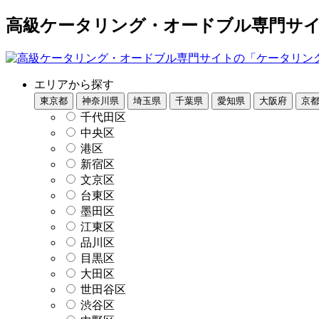
高級ケータリング・オードブル専門サイト
エリアから探す
東京都
神奈川県
埼玉県
千葉県
愛知県
大阪府
京
千代田区
中央区
港区
新宿区
文京区
台東区
墨田区
江東区
品川区
目黒区
大田区
世田谷区
渋谷区