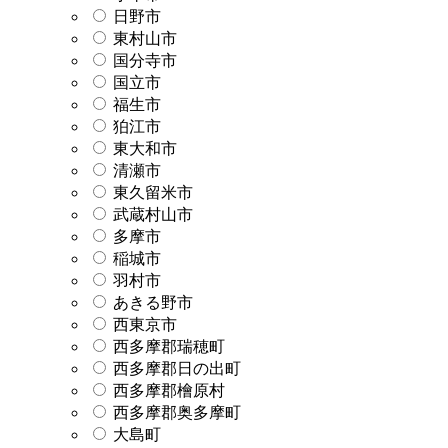
日野市
東村山市
国分寺市
国立市
福生市
狛江市
東大和市
清瀬市
東久留米市
武蔵村山市
多摩市
稲城市
羽村市
あきる野市
西東京市
西多摩郡瑞穂町
西多摩郡日の出町
西多摩郡檜原村
西多摩郡奥多摩町
大島町