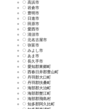
高浜市
岩倉市
豊明市
日進市
田原市
愛西市
清須市
北名古屋市
弥富市
みよし市
あま市
長久手市
愛知郡東郷町
西春日井郡豊山町
丹羽郡大口町
丹羽郡扶桑町
海部郡大治町
海部郡蟹江町
海部郡飛島村
知多郡阿久比町