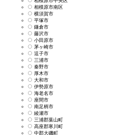
相模原市中央区
相模原市南区
横須賀市
平塚市
鎌倉市
藤沢市
小田原市
茅ヶ崎市
逗子市
三浦市
秦野市
厚木市
大和市
伊勢原市
海老名市
座間市
南足柄市
綾瀬市
三浦郡葉山町
高座郡寒川町
中郡大磯町