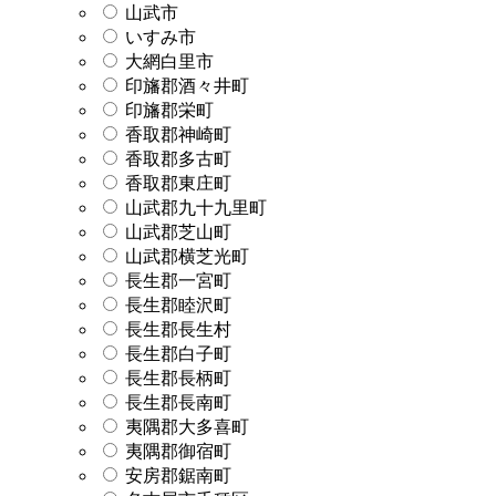
山武市
いすみ市
大網白里市
印旛郡酒々井町
印旛郡栄町
香取郡神崎町
香取郡多古町
香取郡東庄町
山武郡九十九里町
山武郡芝山町
山武郡横芝光町
長生郡一宮町
長生郡睦沢町
長生郡長生村
長生郡白子町
長生郡長柄町
長生郡長南町
夷隅郡大多喜町
夷隅郡御宿町
安房郡鋸南町