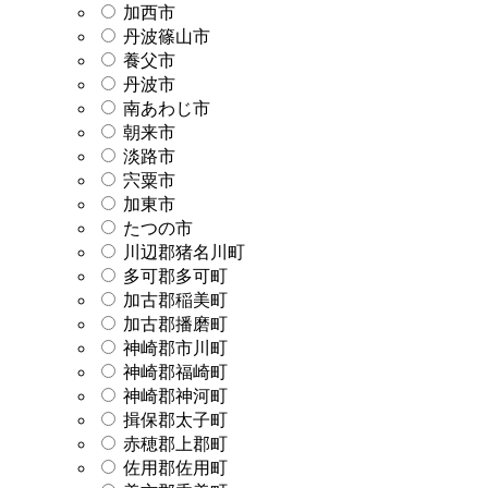
加西市
丹波篠山市
養父市
丹波市
南あわじ市
朝来市
淡路市
宍粟市
加東市
たつの市
川辺郡猪名川町
多可郡多可町
加古郡稲美町
加古郡播磨町
神崎郡市川町
神崎郡福崎町
神崎郡神河町
揖保郡太子町
赤穂郡上郡町
佐用郡佐用町