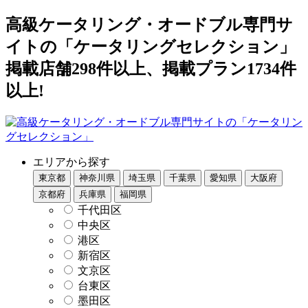
高級ケータリング・オードブル専門サ
イトの「ケータリングセレクション」
掲載店舗298件以上、掲載プラン1734件
以上!
エリアから探す
東京都
神奈川県
埼玉県
千葉県
愛知県
大阪府
京都府
兵庫県
福岡県
千代田区
中央区
港区
新宿区
文京区
台東区
墨田区