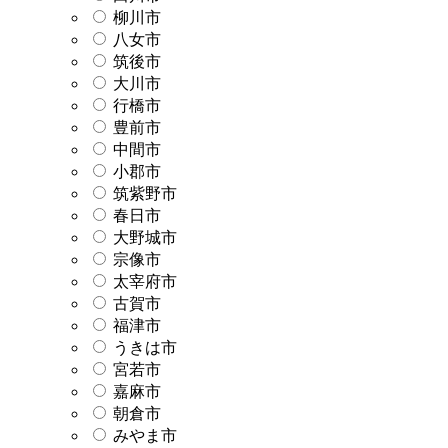
柳川市
八女市
筑後市
大川市
行橋市
豊前市
中間市
小郡市
筑紫野市
春日市
大野城市
宗像市
太宰府市
古賀市
福津市
うきは市
宮若市
嘉麻市
朝倉市
みやま市