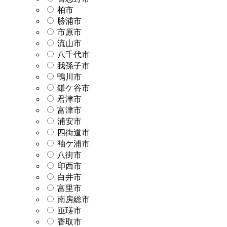
柏市
勝浦市
市原市
流山市
八千代市
我孫子市
鴨川市
鎌ケ谷市
君津市
富津市
浦安市
四街道市
袖ケ浦市
八街市
印西市
白井市
富里市
南房総市
匝瑳市
香取市