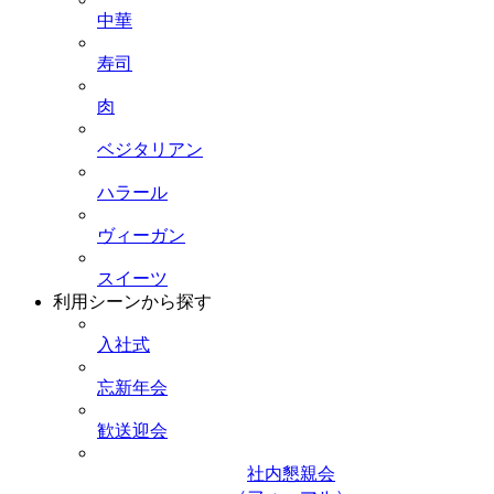
中華
寿司
肉
ベジタリアン
ハラール
ヴィーガン
スイーツ
利用シーンから探す
入社式
忘新年会
歓送迎会
社内懇親会