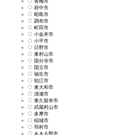
青梅市
府中市
昭島市
調布市
町田市
小金井市
小平市
日野市
東村山市
国分寺市
国立市
福生市
狛江市
東大和市
清瀬市
東久留米市
武蔵村山市
多摩市
稲城市
羽村市
あきる野市