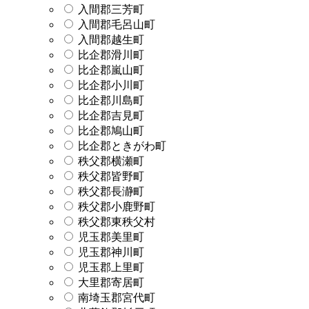
入間郡三芳町
入間郡毛呂山町
入間郡越生町
比企郡滑川町
比企郡嵐山町
比企郡小川町
比企郡川島町
比企郡吉見町
比企郡鳩山町
比企郡ときがわ町
秩父郡横瀬町
秩父郡皆野町
秩父郡長瀞町
秩父郡小鹿野町
秩父郡東秩父村
児玉郡美里町
児玉郡神川町
児玉郡上里町
大里郡寄居町
南埼玉郡宮代町