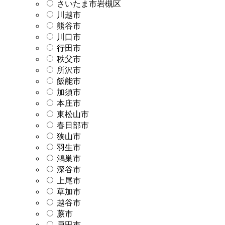
さいたま市岩槻区
川越市
熊谷市
川口市
行田市
秩父市
所沢市
飯能市
加須市
本庄市
東松山市
春日部市
狭山市
羽生市
鴻巣市
深谷市
上尾市
草加市
越谷市
蕨市
戸田市