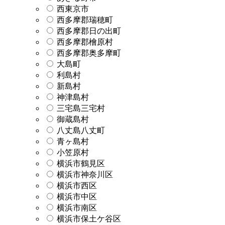
西東京市
西多摩郡瑞穂町
西多摩郡日の出町
西多摩郡檜原村
西多摩郡奥多摩町
大島町
利島村
新島村
神津島村
三宅島三宅村
御蔵島村
八丈島八丈町
青ヶ島村
小笠原村
横浜市鶴見区
横浜市神奈川区
横浜市西区
横浜市中区
横浜市南区
横浜市保土ケ谷区