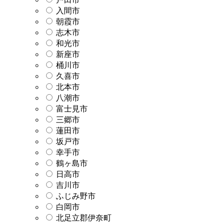
入間市
朝霞市
志木市
和光市
新座市
桶川市
久喜市
北本市
八潮市
富士見市
三郷市
蓮田市
坂戸市
幸手市
鶴ヶ島市
日高市
吉川市
ふじみ野市
白岡市
北足立郡伊奈町