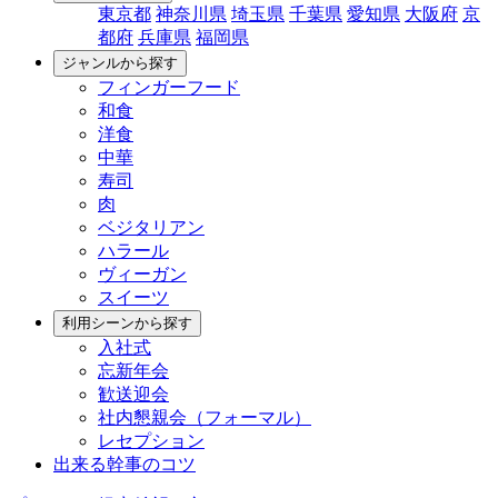
東京都
神奈川県
埼玉県
千葉県
愛知県
大阪府
京
都府
兵庫県
福岡県
ジャンルから探す
フィンガーフード
和食
洋食
中華
寿司
肉
ベジタリアン
ハラール
ヴィーガン
スイーツ
利用シーンから探す
入社式
忘新年会
歓送迎会
社内懇親会（フォーマル）
レセプション
出来る幹事のコツ