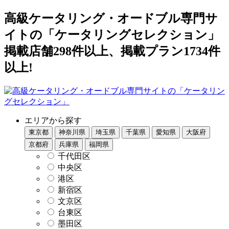
高級ケータリング・オードブル専門サ
イトの「ケータリングセレクション」
掲載店舗298件以上、掲載プラン1734件
以上!
エリアから探す
東京都
神奈川県
埼玉県
千葉県
愛知県
大阪府
京都府
兵庫県
福岡県
千代田区
中央区
港区
新宿区
文京区
台東区
墨田区