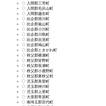
入間郡三芳町
入間郡毛呂山町
入間郡越生町
比企郡滑川町
比企郡嵐山町
比企郡小川町
比企郡川島町
比企郡吉見町
比企郡鳩山町
比企郡ときがわ町
秩父郡横瀬町
秩父郡皆野町
秩父郡長瀞町
秩父郡小鹿野町
秩父郡東秩父村
児玉郡美里町
児玉郡神川町
児玉郡上里町
大里郡寄居町
南埼玉郡宮代町