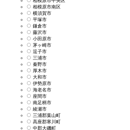
相模原市中央区
相模原市南区
横須賀市
平塚市
鎌倉市
藤沢市
小田原市
茅ヶ崎市
逗子市
三浦市
秦野市
厚木市
大和市
伊勢原市
海老名市
座間市
南足柄市
綾瀬市
三浦郡葉山町
高座郡寒川町
中郡大磯町