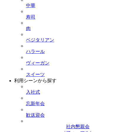
中華
寿司
肉
ベジタリアン
ハラール
ヴィーガン
スイーツ
利用シーンから探す
入社式
忘新年会
歓送迎会
社内懇親会