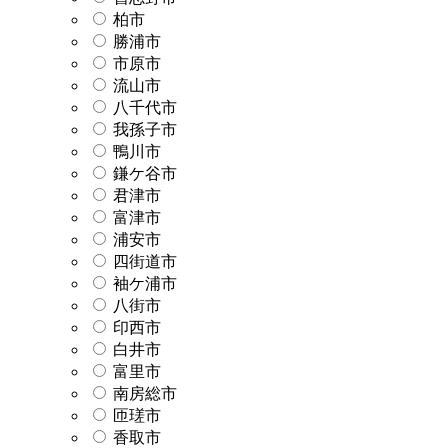
柏市
勝浦市
市原市
流山市
八千代市
我孫子市
鴨川市
鎌ケ谷市
君津市
富津市
浦安市
四街道市
袖ケ浦市
八街市
印西市
白井市
富里市
南房総市
匝瑳市
香取市