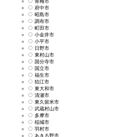
青梅市
府中市
昭島市
調布市
町田市
小金井市
小平市
日野市
東村山市
国分寺市
国立市
福生市
狛江市
東大和市
清瀬市
東久留米市
武蔵村山市
多摩市
稲城市
羽村市
あきる野市