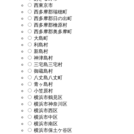
西東京市
西多摩郡瑞穂町
西多摩郡日の出町
西多摩郡檜原村
西多摩郡奥多摩町
大島町
利島村
新島村
神津島村
三宅島三宅村
御蔵島村
八丈島八丈町
青ヶ島村
小笠原村
横浜市鶴見区
横浜市神奈川区
横浜市西区
横浜市中区
横浜市南区
横浜市保土ケ谷区