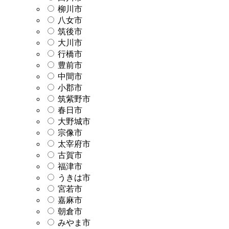
柳川市
八女市
筑後市
大川市
行橋市
豊前市
中間市
小郡市
筑紫野市
春日市
大野城市
宗像市
太宰府市
古賀市
福津市
うきは市
宮若市
嘉麻市
朝倉市
みやま市