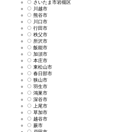
さいたま市岩槻区
川越市
熊谷市
川口市
行田市
秩父市
所沢市
飯能市
加須市
本庄市
東松山市
春日部市
狭山市
羽生市
鴻巣市
深谷市
上尾市
草加市
越谷市
蕨市
戸田市