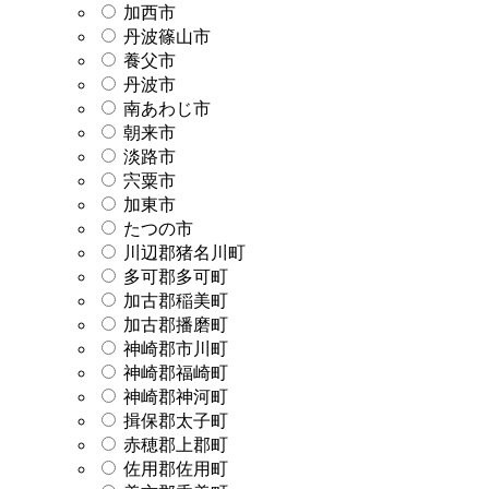
加西市
丹波篠山市
養父市
丹波市
南あわじ市
朝来市
淡路市
宍粟市
加東市
たつの市
川辺郡猪名川町
多可郡多可町
加古郡稲美町
加古郡播磨町
神崎郡市川町
神崎郡福崎町
神崎郡神河町
揖保郡太子町
赤穂郡上郡町
佐用郡佐用町