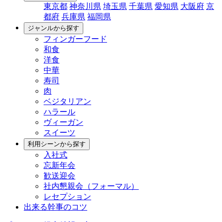
東京都
神奈川県
埼玉県
千葉県
愛知県
大阪府
京
都府
兵庫県
福岡県
ジャンルから探す
フィンガーフード
和食
洋食
中華
寿司
肉
ベジタリアン
ハラール
ヴィーガン
スイーツ
利用シーンから探す
入社式
忘新年会
歓送迎会
社内懇親会（フォーマル）
レセプション
出来る幹事のコツ