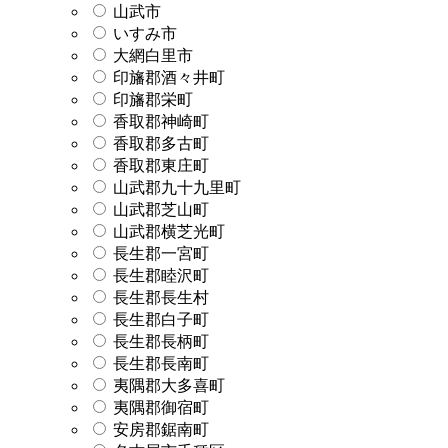
山武市
いすみ市
大網白里市
印旛郡酒々井町
印旛郡栄町
香取郡神崎町
香取郡多古町
香取郡東庄町
山武郡九十九里町
山武郡芝山町
山武郡横芝光町
長生郡一宮町
長生郡睦沢町
長生郡長生村
長生郡白子町
長生郡長柄町
長生郡長南町
夷隅郡大多喜町
夷隅郡御宿町
安房郡鋸南町