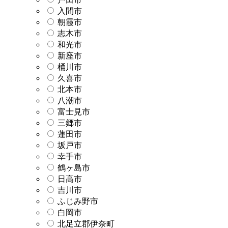
入間市
朝霞市
志木市
和光市
新座市
桶川市
久喜市
北本市
八潮市
富士見市
三郷市
蓮田市
坂戸市
幸手市
鶴ヶ島市
日高市
吉川市
ふじみ野市
白岡市
北足立郡伊奈町