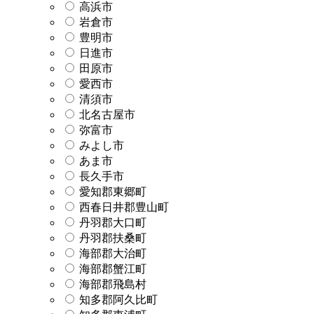
高浜市
岩倉市
豊明市
日進市
田原市
愛西市
清須市
北名古屋市
弥富市
みよし市
あま市
長久手市
愛知郡東郷町
西春日井郡豊山町
丹羽郡大口町
丹羽郡扶桑町
海部郡大治町
海部郡蟹江町
海部郡飛島村
知多郡阿久比町