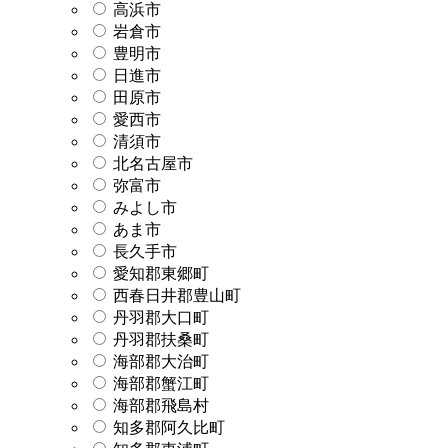
高浜市
岩倉市
豊明市
日進市
田原市
愛西市
清須市
北名古屋市
弥富市
みよし市
あま市
長久手市
愛知郡東郷町
西春日井郡豊山町
丹羽郡大口町
丹羽郡扶桑町
海部郡大治町
海部郡蟹江町
海部郡飛島村
知多郡阿久比町