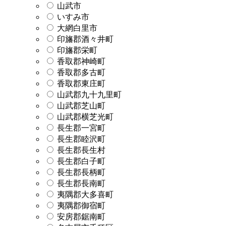
山武市
いすみ市
大網白里市
印旛郡酒々井町
印旛郡栄町
香取郡神崎町
香取郡多古町
香取郡東庄町
山武郡九十九里町
山武郡芝山町
山武郡横芝光町
長生郡一宮町
長生郡睦沢町
長生郡長生村
長生郡白子町
長生郡長柄町
長生郡長南町
夷隅郡大多喜町
夷隅郡御宿町
安房郡鋸南町