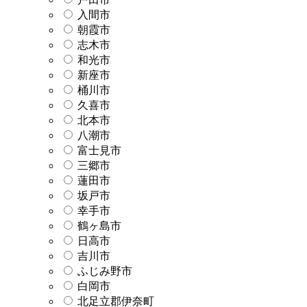
入間市
朝霞市
志木市
和光市
新座市
桶川市
久喜市
北本市
八潮市
富士見市
三郷市
蓮田市
坂戸市
幸手市
鶴ヶ島市
日高市
吉川市
ふじみ野市
白岡市
北足立郡伊奈町