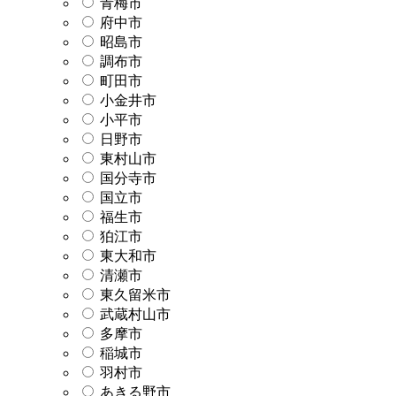
青梅市
府中市
昭島市
調布市
町田市
小金井市
小平市
日野市
東村山市
国分寺市
国立市
福生市
狛江市
東大和市
清瀬市
東久留米市
武蔵村山市
多摩市
稲城市
羽村市
あきる野市