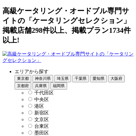
高級ケータリング・オードブル専門サ
イトの「ケータリングセレクション」
掲載店舗298件以上、掲載プラン1734件
以上!
エリアから探す
東京都
神奈川県
埼玉県
千葉県
愛知県
大阪府
京都府
兵庫県
福岡県
千代田区
中央区
港区
新宿区
文京区
台東区
墨田区