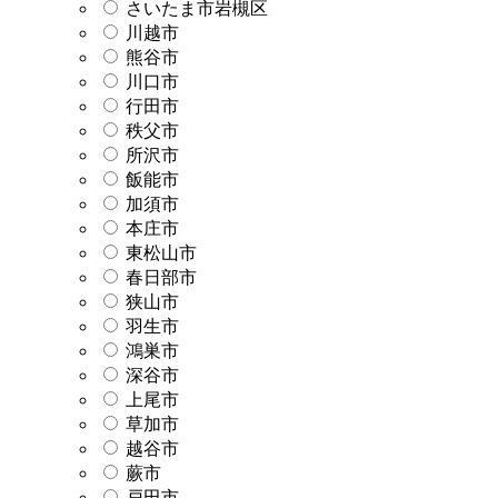
さいたま市岩槻区
川越市
熊谷市
川口市
行田市
秩父市
所沢市
飯能市
加須市
本庄市
東松山市
春日部市
狭山市
羽生市
鴻巣市
深谷市
上尾市
草加市
越谷市
蕨市
戸田市