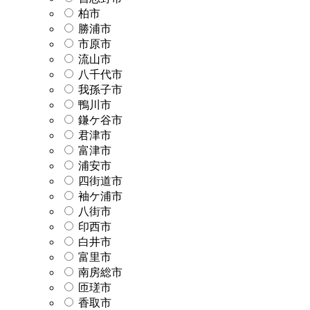
柏市
勝浦市
市原市
流山市
八千代市
我孫子市
鴨川市
鎌ケ谷市
君津市
富津市
浦安市
四街道市
袖ケ浦市
八街市
印西市
白井市
富里市
南房総市
匝瑳市
香取市