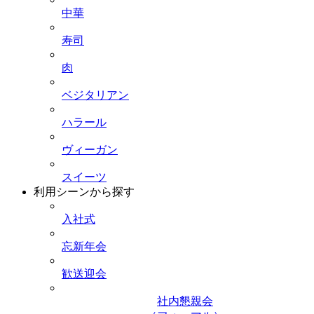
中華
寿司
肉
ベジタリアン
ハラール
ヴィーガン
スイーツ
利用シーンから探す
入社式
忘新年会
歓送迎会
社内懇親会