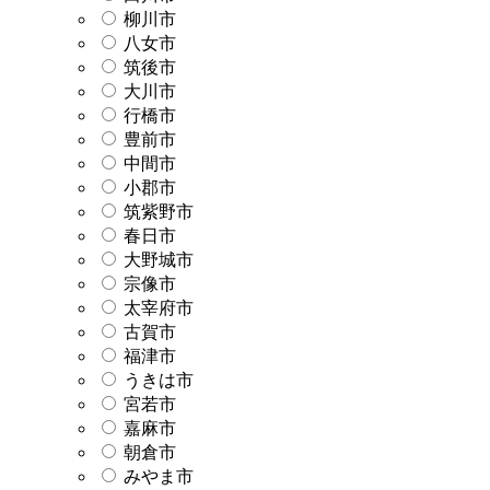
柳川市
八女市
筑後市
大川市
行橋市
豊前市
中間市
小郡市
筑紫野市
春日市
大野城市
宗像市
太宰府市
古賀市
福津市
うきは市
宮若市
嘉麻市
朝倉市
みやま市