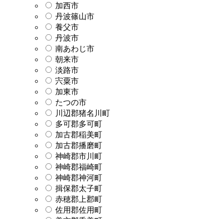
加西市
丹波篠山市
養父市
丹波市
南あわじ市
朝来市
淡路市
宍粟市
加東市
たつの市
川辺郡猪名川町
多可郡多可町
加古郡稲美町
加古郡播磨町
神崎郡市川町
神崎郡福崎町
神崎郡神河町
揖保郡太子町
赤穂郡上郡町
佐用郡佐用町