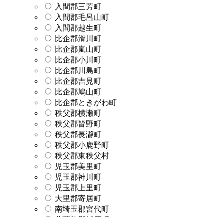
入間郡三芳町
入間郡毛呂山町
入間郡越生町
比企郡滑川町
比企郡嵐山町
比企郡小川町
比企郡川島町
比企郡吉見町
比企郡鳩山町
比企郡ときがわ町
秩父郡横瀬町
秩父郡皆野町
秩父郡長瀞町
秩父郡小鹿野町
秩父郡東秩父村
児玉郡美里町
児玉郡神川町
児玉郡上里町
大里郡寄居町
南埼玉郡宮代町