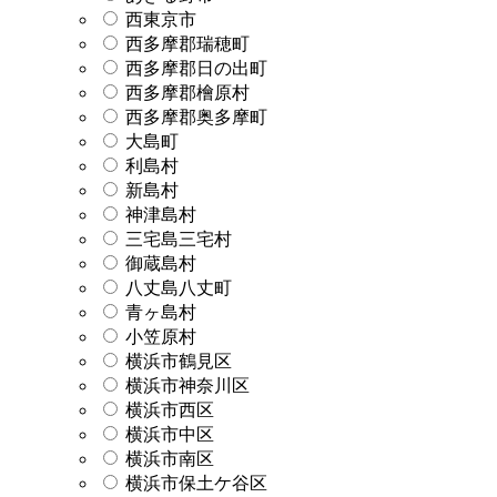
西東京市
西多摩郡瑞穂町
西多摩郡日の出町
西多摩郡檜原村
西多摩郡奥多摩町
大島町
利島村
新島村
神津島村
三宅島三宅村
御蔵島村
八丈島八丈町
青ヶ島村
小笠原村
横浜市鶴見区
横浜市神奈川区
横浜市西区
横浜市中区
横浜市南区
横浜市保土ケ谷区