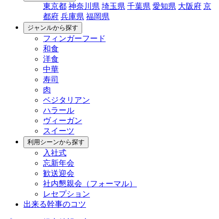
東京都
神奈川県
埼玉県
千葉県
愛知県
大阪府
京
都府
兵庫県
福岡県
ジャンルから探す
フィンガーフード
和食
洋食
中華
寿司
肉
ベジタリアン
ハラール
ヴィーガン
スイーツ
利用シーンから探す
入社式
忘新年会
歓送迎会
社内懇親会（フォーマル）
レセプション
出来る幹事のコツ