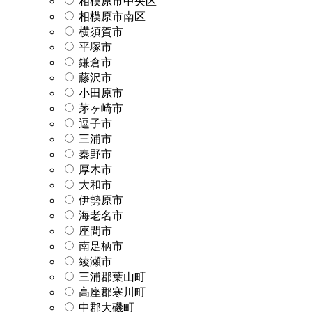
相模原市中央区
相模原市南区
横須賀市
平塚市
鎌倉市
藤沢市
小田原市
茅ヶ崎市
逗子市
三浦市
秦野市
厚木市
大和市
伊勢原市
海老名市
座間市
南足柄市
綾瀬市
三浦郡葉山町
高座郡寒川町
中郡大磯町