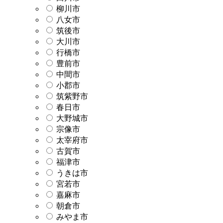
柳川市
八女市
筑後市
大川市
行橋市
豊前市
中間市
小郡市
筑紫野市
春日市
大野城市
宗像市
太宰府市
古賀市
福津市
うきは市
宮若市
嘉麻市
朝倉市
みやま市