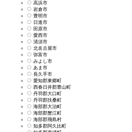
高浜市
岩倉市
豊明市
日進市
田原市
愛西市
清須市
北名古屋市
弥富市
みよし市
あま市
長久手市
愛知郡東郷町
西春日井郡豊山町
丹羽郡大口町
丹羽郡扶桑町
海部郡大治町
海部郡蟹江町
海部郡飛島村
知多郡阿久比町