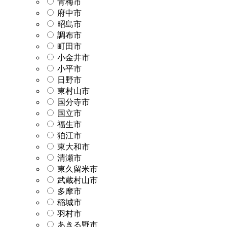
青梅市
府中市
昭島市
調布市
町田市
小金井市
小平市
日野市
東村山市
国分寺市
国立市
福生市
狛江市
東大和市
清瀬市
東久留米市
武蔵村山市
多摩市
稲城市
羽村市
あきる野市