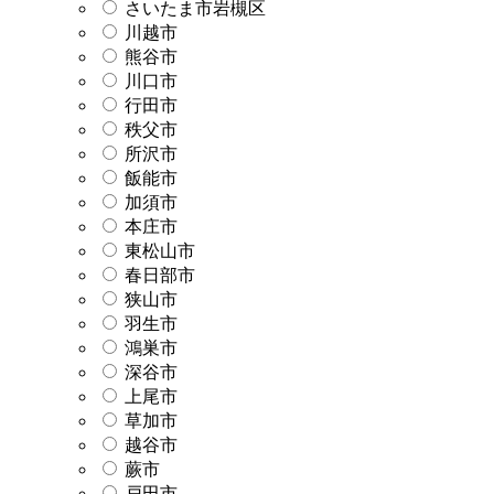
さいたま市岩槻区
川越市
熊谷市
川口市
行田市
秩父市
所沢市
飯能市
加須市
本庄市
東松山市
春日部市
狭山市
羽生市
鴻巣市
深谷市
上尾市
草加市
越谷市
蕨市
戸田市