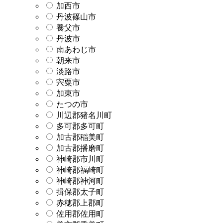
加西市
丹波篠山市
養父市
丹波市
南あわじ市
朝来市
淡路市
宍粟市
加東市
たつの市
川辺郡猪名川町
多可郡多可町
加古郡稲美町
加古郡播磨町
神崎郡市川町
神崎郡福崎町
神崎郡神河町
揖保郡太子町
赤穂郡上郡町
佐用郡佐用町