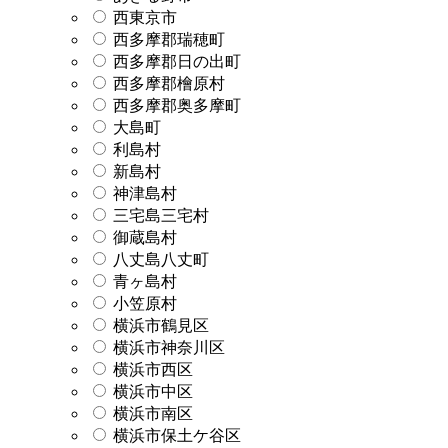
西東京市
西多摩郡瑞穂町
西多摩郡日の出町
西多摩郡檜原村
西多摩郡奥多摩町
大島町
利島村
新島村
神津島村
三宅島三宅村
御蔵島村
八丈島八丈町
青ヶ島村
小笠原村
横浜市鶴見区
横浜市神奈川区
横浜市西区
横浜市中区
横浜市南区
横浜市保土ケ谷区