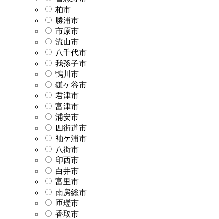
柏市
勝浦市
市原市
流山市
八千代市
我孫子市
鴨川市
鎌ケ谷市
君津市
富津市
浦安市
四街道市
袖ケ浦市
八街市
印西市
白井市
富里市
南房総市
匝瑳市
香取市