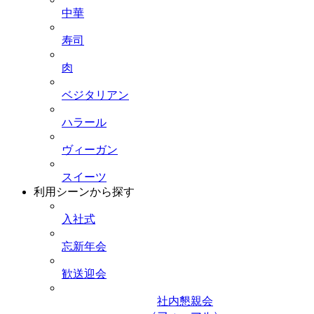
中華
寿司
肉
ベジタリアン
ハラール
ヴィーガン
スイーツ
利用シーンから探す
入社式
忘新年会
歓送迎会
社内懇親会