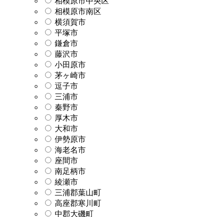
相模原市中央区
相模原市南区
横須賀市
平塚市
鎌倉市
藤沢市
小田原市
茅ヶ崎市
逗子市
三浦市
秦野市
厚木市
大和市
伊勢原市
海老名市
座間市
南足柄市
綾瀬市
三浦郡葉山町
高座郡寒川町
中郡大磯町