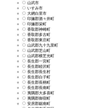
山武市
いすみ市
大網白里市
印旛郡酒々井町
印旛郡栄町
香取郡神崎町
香取郡多古町
香取郡東庄町
山武郡九十九里町
山武郡芝山町
山武郡横芝光町
長生郡一宮町
長生郡睦沢町
長生郡長生村
長生郡白子町
長生郡長柄町
長生郡長南町
夷隅郡大多喜町
夷隅郡御宿町
安房郡鋸南町