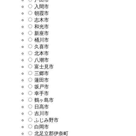
入間市
朝霞市
志木市
和光市
新座市
桶川市
久喜市
北本市
八潮市
富士見市
三郷市
蓮田市
坂戸市
幸手市
鶴ヶ島市
日高市
吉川市
ふじみ野市
白岡市
北足立郡伊奈町