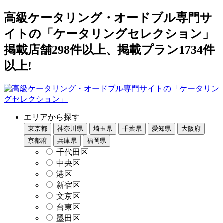
高級ケータリング・オードブル専門サ
イトの「ケータリングセレクション」
掲載店舗298件以上、掲載プラン1734件
以上!
エリアから探す
東京都
神奈川県
埼玉県
千葉県
愛知県
大阪府
京都府
兵庫県
福岡県
千代田区
中央区
港区
新宿区
文京区
台東区
墨田区