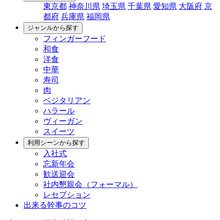
東京都
神奈川県
埼玉県
千葉県
愛知県
大阪府
京
都府
兵庫県
福岡県
ジャンルから探す
フィンガーフード
和食
洋食
中華
寿司
肉
ベジタリアン
ハラール
ヴィーガン
スイーツ
利用シーンから探す
入社式
忘新年会
歓送迎会
社内懇親会（フォーマル）
レセプション
出来る幹事のコツ