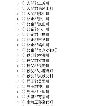
入間郡三芳町
入間郡毛呂山町
入間郡越生町
比企郡滑川町
比企郡嵐山町
比企郡小川町
比企郡川島町
比企郡吉見町
比企郡鳩山町
比企郡ときがわ町
秩父郡横瀬町
秩父郡皆野町
秩父郡長瀞町
秩父郡小鹿野町
秩父郡東秩父村
児玉郡美里町
児玉郡神川町
児玉郡上里町
大里郡寄居町
南埼玉郡宮代町