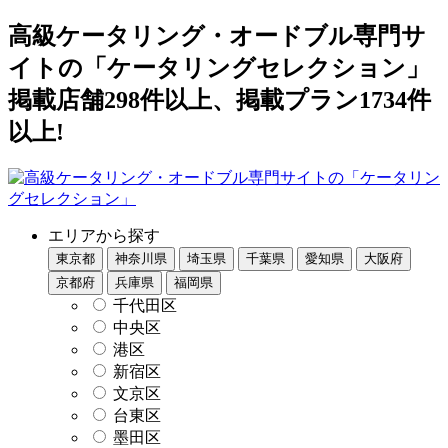
高級ケータリング・オードブル専門サ
イトの「ケータリングセレクション」
掲載店舗298件以上、掲載プラン1734件
以上!
エリアから探す
東京都
神奈川県
埼玉県
千葉県
愛知県
大阪府
京都府
兵庫県
福岡県
千代田区
中央区
港区
新宿区
文京区
台東区
墨田区