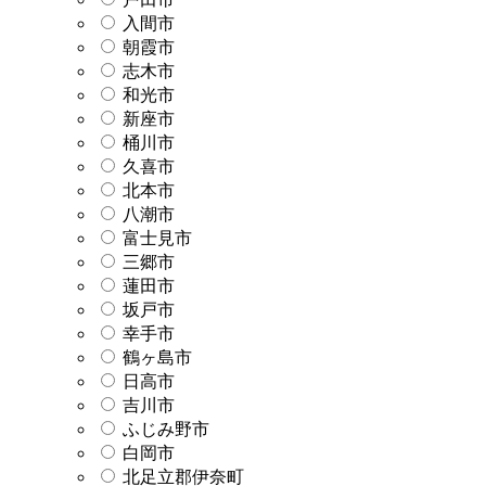
入間市
朝霞市
志木市
和光市
新座市
桶川市
久喜市
北本市
八潮市
富士見市
三郷市
蓮田市
坂戸市
幸手市
鶴ヶ島市
日高市
吉川市
ふじみ野市
白岡市
北足立郡伊奈町