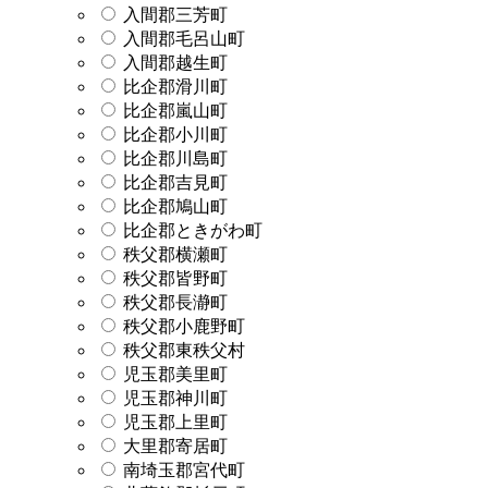
入間郡三芳町
入間郡毛呂山町
入間郡越生町
比企郡滑川町
比企郡嵐山町
比企郡小川町
比企郡川島町
比企郡吉見町
比企郡鳩山町
比企郡ときがわ町
秩父郡横瀬町
秩父郡皆野町
秩父郡長瀞町
秩父郡小鹿野町
秩父郡東秩父村
児玉郡美里町
児玉郡神川町
児玉郡上里町
大里郡寄居町
南埼玉郡宮代町