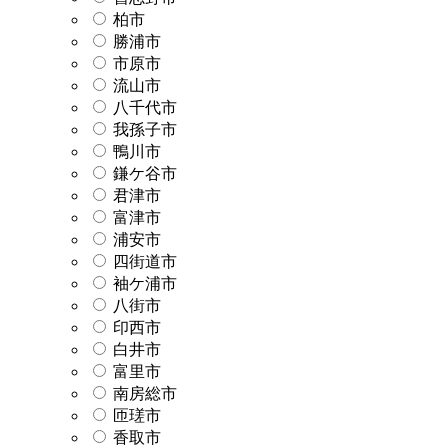
柏市
勝浦市
市原市
流山市
八千代市
我孫子市
鴨川市
鎌ケ谷市
君津市
富津市
浦安市
四街道市
袖ケ浦市
八街市
印西市
白井市
富里市
南房総市
匝瑳市
香取市