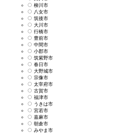
柳川市
八女市
筑後市
大川市
行橋市
豊前市
中間市
小郡市
筑紫野市
春日市
大野城市
宗像市
太宰府市
古賀市
福津市
うきは市
宮若市
嘉麻市
朝倉市
みやま市