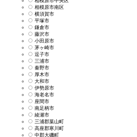
相模原市中央区
相模原市南区
横須賀市
平塚市
鎌倉市
藤沢市
小田原市
茅ヶ崎市
逗子市
三浦市
秦野市
厚木市
大和市
伊勢原市
海老名市
座間市
南足柄市
綾瀬市
三浦郡葉山町
高座郡寒川町
中郡大磯町