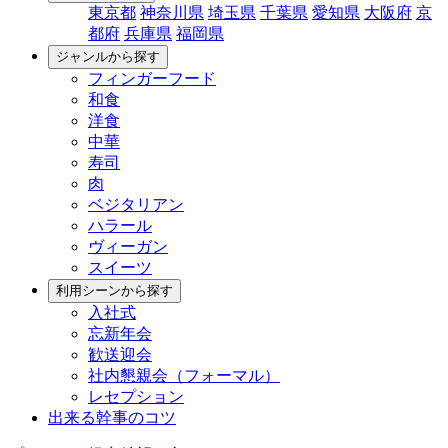
東京都
神奈川県
埼玉県
千葉県
愛知県
大阪府
京
都府
兵庫県
福岡県
ジャンルから探す
フィンガーフード
和食
洋食
中華
寿司
肉
ベジタリアン
ハラール
ヴィーガン
スイーツ
利用シーンから探す
入社式
忘新年会
歓送迎会
社内懇親会（フォーマル）
レセプション
出来る幹事のコツ