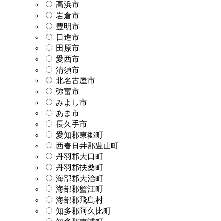
高浜市
岩倉市
豊明市
日進市
田原市
愛西市
清須市
北名古屋市
弥富市
みよし市
あま市
長久手市
愛知郡東郷町
西春日井郡豊山町
丹羽郡大口町
丹羽郡扶桑町
海部郡大治町
海部郡蟹江町
海部郡飛島村
知多郡阿久比町