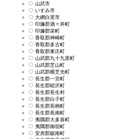
山武市
いすみ市
大網白里市
印旛郡酒々井町
印旛郡栄町
香取郡神崎町
香取郡多古町
香取郡東庄町
山武郡九十九里町
山武郡芝山町
山武郡横芝光町
長生郡一宮町
長生郡睦沢町
長生郡長生村
長生郡白子町
長生郡長柄町
長生郡長南町
夷隅郡大多喜町
夷隅郡御宿町
安房郡鋸南町