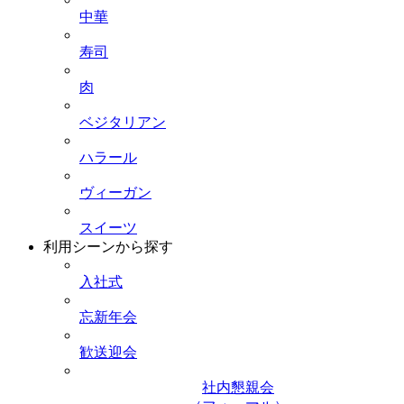
中華
寿司
肉
ベジタリアン
ハラール
ヴィーガン
スイーツ
利用シーンから探す
入社式
忘新年会
歓送迎会
社内懇親会