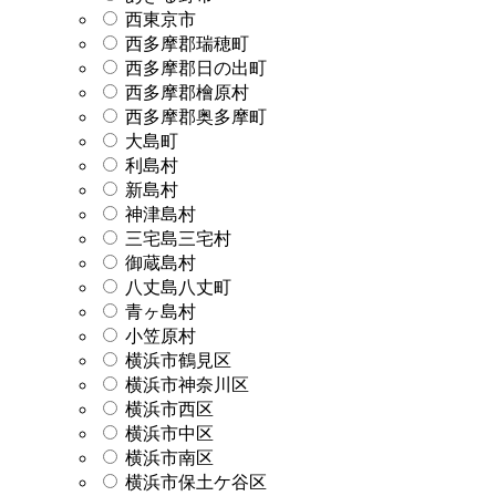
西東京市
西多摩郡瑞穂町
西多摩郡日の出町
西多摩郡檜原村
西多摩郡奥多摩町
大島町
利島村
新島村
神津島村
三宅島三宅村
御蔵島村
八丈島八丈町
青ヶ島村
小笠原村
横浜市鶴見区
横浜市神奈川区
横浜市西区
横浜市中区
横浜市南区
横浜市保土ケ谷区