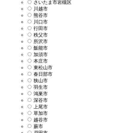
さいたま市岩槻区
川越市
熊谷市
川口市
行田市
秩父市
所沢市
飯能市
加須市
本庄市
東松山市
春日部市
狭山市
羽生市
鴻巣市
深谷市
上尾市
草加市
越谷市
蕨市
戸田市