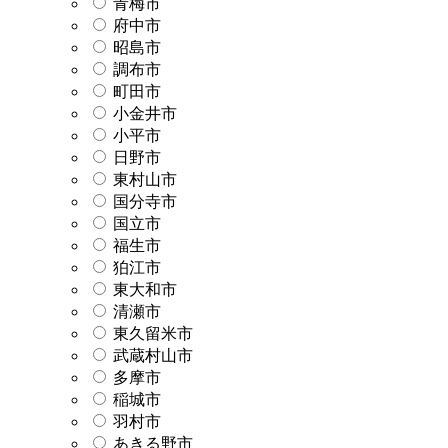
青梅市
府中市
昭島市
調布市
町田市
小金井市
小平市
日野市
東村山市
国分寺市
国立市
福生市
狛江市
東大和市
清瀬市
東久留米市
武蔵村山市
多摩市
稲城市
羽村市
あきる野市