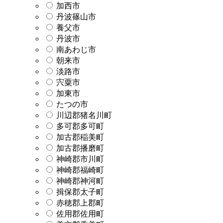
加西市
丹波篠山市
養父市
丹波市
南あわじ市
朝来市
淡路市
宍粟市
加東市
たつの市
川辺郡猪名川町
多可郡多可町
加古郡稲美町
加古郡播磨町
神崎郡市川町
神崎郡福崎町
神崎郡神河町
揖保郡太子町
赤穂郡上郡町
佐用郡佐用町