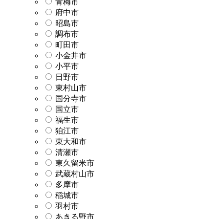
青梅市
府中市
昭島市
調布市
町田市
小金井市
小平市
日野市
東村山市
国分寺市
国立市
福生市
狛江市
東大和市
清瀬市
東久留米市
武蔵村山市
多摩市
稲城市
羽村市
あきる野市