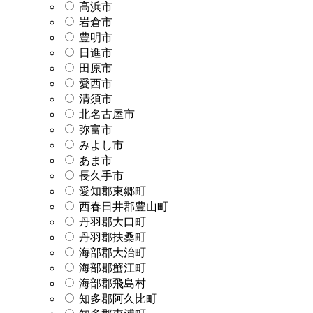
高浜市
岩倉市
豊明市
日進市
田原市
愛西市
清須市
北名古屋市
弥富市
みよし市
あま市
長久手市
愛知郡東郷町
西春日井郡豊山町
丹羽郡大口町
丹羽郡扶桑町
海部郡大治町
海部郡蟹江町
海部郡飛島村
知多郡阿久比町