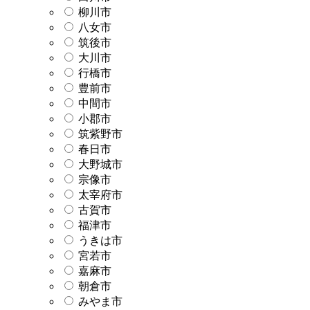
柳川市
八女市
筑後市
大川市
行橋市
豊前市
中間市
小郡市
筑紫野市
春日市
大野城市
宗像市
太宰府市
古賀市
福津市
うきは市
宮若市
嘉麻市
朝倉市
みやま市