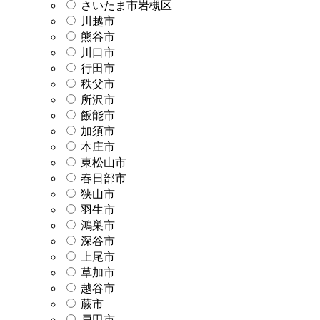
さいたま市岩槻区
川越市
熊谷市
川口市
行田市
秩父市
所沢市
飯能市
加須市
本庄市
東松山市
春日部市
狭山市
羽生市
鴻巣市
深谷市
上尾市
草加市
越谷市
蕨市
戸田市