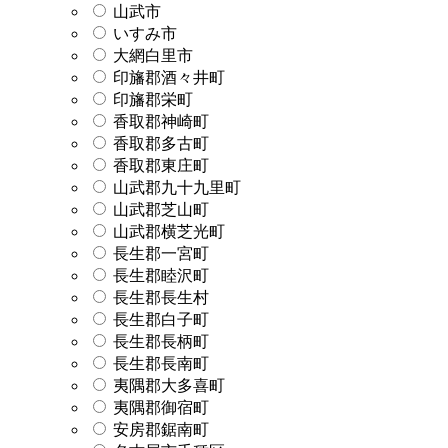
山武市
いすみ市
大網白里市
印旛郡酒々井町
印旛郡栄町
香取郡神崎町
香取郡多古町
香取郡東庄町
山武郡九十九里町
山武郡芝山町
山武郡横芝光町
長生郡一宮町
長生郡睦沢町
長生郡長生村
長生郡白子町
長生郡長柄町
長生郡長南町
夷隅郡大多喜町
夷隅郡御宿町
安房郡鋸南町