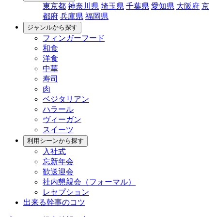
東京都
神奈川県
埼玉県
千葉県
愛知県
大阪府
京
都府
兵庫県
福岡県
ジャンルから探す
フィンガーフード
和食
洋食
中華
寿司
肉
ベジタリアン
ハラール
ヴィーガン
スイーツ
利用シーンから探す
入社式
忘新年会
歓送迎会
社内懇親会（フォーマル）
レセプション
出来る幹事のコツ