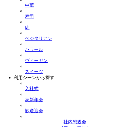
中華
寿司
肉
ベジタリアン
ハラール
ヴィーガン
スイーツ
利用シーンから探す
入社式
忘新年会
歓送迎会
社内懇親会