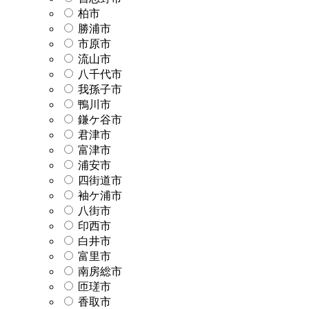
柏市
勝浦市
市原市
流山市
八千代市
我孫子市
鴨川市
鎌ケ谷市
君津市
富津市
浦安市
四街道市
袖ケ浦市
八街市
印西市
白井市
富里市
南房総市
匝瑳市
香取市