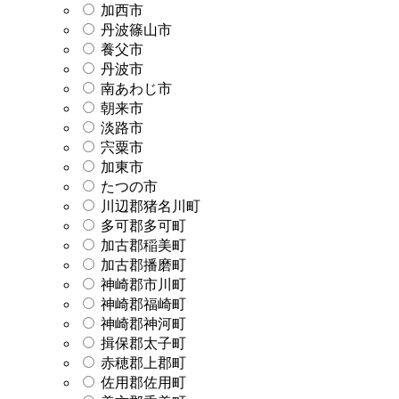
加西市
丹波篠山市
養父市
丹波市
南あわじ市
朝来市
淡路市
宍粟市
加東市
たつの市
川辺郡猪名川町
多可郡多可町
加古郡稲美町
加古郡播磨町
神崎郡市川町
神崎郡福崎町
神崎郡神河町
揖保郡太子町
赤穂郡上郡町
佐用郡佐用町