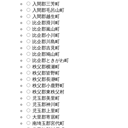
入間郡三芳町
入間郡毛呂山町
入間郡越生町
比企郡滑川町
比企郡嵐山町
比企郡小川町
比企郡川島町
比企郡吉見町
比企郡鳩山町
比企郡ときがわ町
秩父郡横瀬町
秩父郡皆野町
秩父郡長瀞町
秩父郡小鹿野町
秩父郡東秩父村
児玉郡美里町
児玉郡神川町
児玉郡上里町
大里郡寄居町
南埼玉郡宮代町