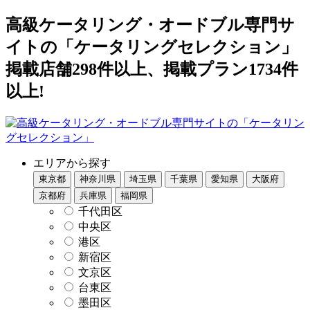
高級ケータリング・オードブル専門サ
イトの「ケータリングセレクション」
掲載店舗298件以上、掲載プラン1734件
以上!
エリアから探す
東京都
神奈川県
埼玉県
千葉県
愛知県
大阪府
京都府
兵庫県
福岡県
千代田区
中央区
港区
新宿区
文京区
台東区
墨田区