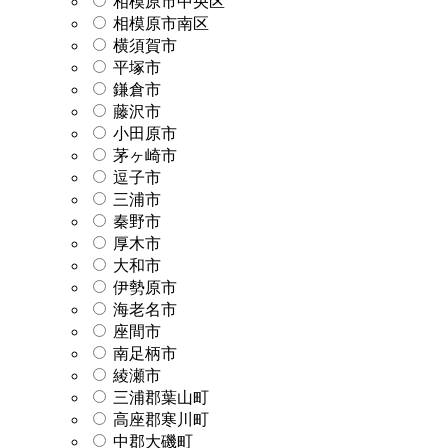
相模原市中央区
相模原市南区
横須賀市
平塚市
鎌倉市
藤沢市
小田原市
茅ヶ崎市
逗子市
三浦市
秦野市
厚木市
大和市
伊勢原市
海老名市
座間市
南足柄市
綾瀬市
三浦郡葉山町
高座郡寒川町
中郡大磯町