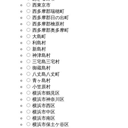
西東京市
西多摩郡瑞穂町
西多摩郡日の出町
西多摩郡檜原村
西多摩郡奥多摩町
大島町
利島村
新島村
神津島村
三宅島三宅村
御蔵島村
八丈島八丈町
青ヶ島村
小笠原村
横浜市鶴見区
横浜市神奈川区
横浜市西区
横浜市中区
横浜市南区
横浜市保土ケ谷区