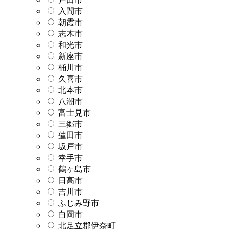
入間市
朝霞市
志木市
和光市
新座市
桶川市
久喜市
北本市
八潮市
富士見市
三郷市
蓮田市
坂戸市
幸手市
鶴ヶ島市
日高市
吉川市
ふじみ野市
白岡市
北足立郡伊奈町