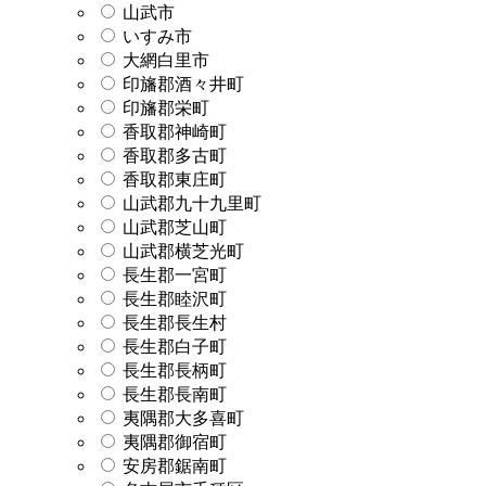
山武市
いすみ市
大網白里市
印旛郡酒々井町
印旛郡栄町
香取郡神崎町
香取郡多古町
香取郡東庄町
山武郡九十九里町
山武郡芝山町
山武郡横芝光町
長生郡一宮町
長生郡睦沢町
長生郡長生村
長生郡白子町
長生郡長柄町
長生郡長南町
夷隅郡大多喜町
夷隅郡御宿町
安房郡鋸南町