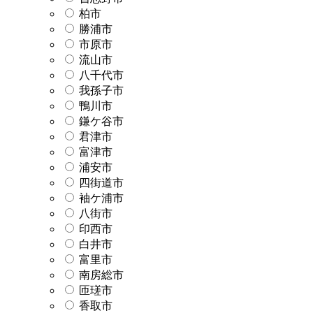
柏市
勝浦市
市原市
流山市
八千代市
我孫子市
鴨川市
鎌ケ谷市
君津市
富津市
浦安市
四街道市
袖ケ浦市
八街市
印西市
白井市
富里市
南房総市
匝瑳市
香取市