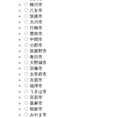
柳川市
八女市
筑後市
大川市
行橋市
豊前市
中間市
小郡市
筑紫野市
春日市
大野城市
宗像市
太宰府市
古賀市
福津市
うきは市
宮若市
嘉麻市
朝倉市
みやま市