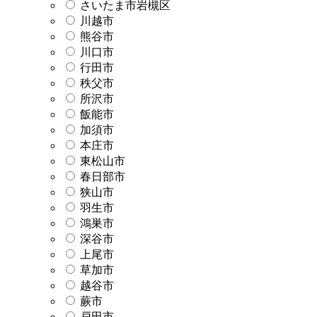
さいたま市岩槻区
川越市
熊谷市
川口市
行田市
秩父市
所沢市
飯能市
加須市
本庄市
東松山市
春日部市
狭山市
羽生市
鴻巣市
深谷市
上尾市
草加市
越谷市
蕨市
戸田市