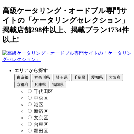
高級ケータリング・オードブル専門サ
イトの「ケータリングセレクション」
掲載店舗298件以上、掲載プラン1734件
以上!
エリアから探す
東京都
神奈川県
埼玉県
千葉県
愛知県
大阪府
京都府
兵庫県
福岡県
千代田区
中央区
港区
新宿区
文京区
台東区
墨田区