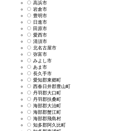
高浜市
岩倉市
豊明市
日進市
田原市
愛西市
清須市
北名古屋市
弥富市
みよし市
あま市
長久手市
愛知郡東郷町
西春日井郡豊山町
丹羽郡大口町
丹羽郡扶桑町
海部郡大治町
海部郡蟹江町
海部郡飛島村
知多郡阿久比町