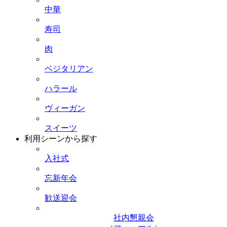
中華
寿司
肉
ベジタリアン
ハラール
ヴィーガン
スイーツ
利用シーンから探す
入社式
忘新年会
歓送迎会
社内懇親会