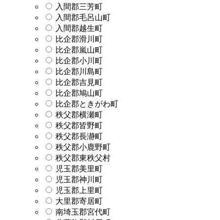
入間郡三芳町
入間郡毛呂山町
入間郡越生町
比企郡滑川町
比企郡嵐山町
比企郡小川町
比企郡川島町
比企郡吉見町
比企郡鳩山町
比企郡ときがわ町
秩父郡横瀬町
秩父郡皆野町
秩父郡長瀞町
秩父郡小鹿野町
秩父郡東秩父村
児玉郡美里町
児玉郡神川町
児玉郡上里町
大里郡寄居町
南埼玉郡宮代町