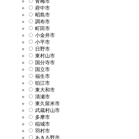
青梅市
府中市
昭島市
調布市
町田市
小金井市
小平市
日野市
東村山市
国分寺市
国立市
福生市
狛江市
東大和市
清瀬市
東久留米市
武蔵村山市
多摩市
稲城市
羽村市
あきる野市