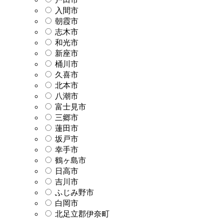
入間市
朝霞市
志木市
和光市
新座市
桶川市
久喜市
北本市
八潮市
富士見市
三郷市
蓮田市
坂戸市
幸手市
鶴ヶ島市
日高市
吉川市
ふじみ野市
白岡市
北足立郡伊奈町