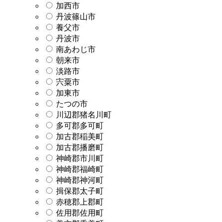
加西市
丹波篠山市
養父市
丹波市
南あわじ市
朝来市
淡路市
宍粟市
加東市
たつの市
川辺郡猪名川町
多可郡多可町
加古郡稲美町
加古郡播磨町
神崎郡市川町
神崎郡福崎町
神崎郡神河町
揖保郡太子町
赤穂郡上郡町
佐用郡佐用町