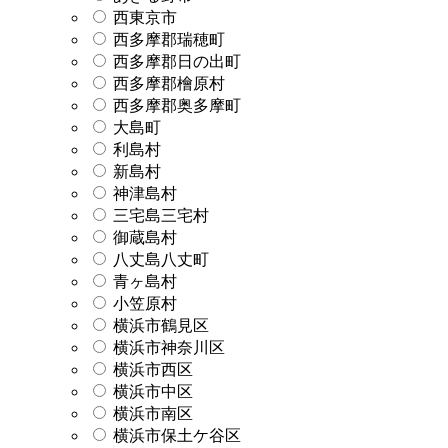
西東京市
西多摩郡瑞穂町
西多摩郡日の出町
西多摩郡檜原村
西多摩郡奥多摩町
大島町
利島村
新島村
神津島村
三宅島三宅村
御蔵島村
八丈島八丈町
青ヶ島村
小笠原村
横浜市鶴見区
横浜市神奈川区
横浜市西区
横浜市中区
横浜市南区
横浜市保土ケ谷区