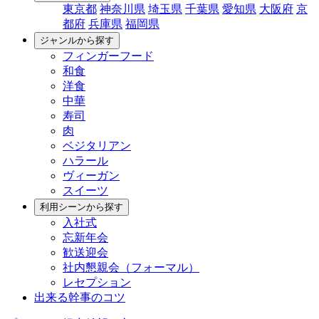
東京都
神奈川県
埼玉県
千葉県
愛知県
大阪府
京
都府
兵庫県
福岡県
ジャンルから探す
フィンガーフード
和食
洋食
中華
寿司
肉
ベジタリアン
ハラール
ヴィーガン
スイーツ
利用シーンから探す
入社式
忘新年会
歓送迎会
社内懇親会（フォーマル）
レセプション
出来る幹事のコツ