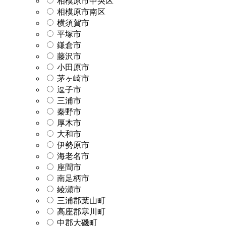
相模原市中央区
相模原市南区
横須賀市
平塚市
鎌倉市
藤沢市
小田原市
茅ヶ崎市
逗子市
三浦市
秦野市
厚木市
大和市
伊勢原市
海老名市
座間市
南足柄市
綾瀬市
三浦郡葉山町
高座郡寒川町
中郡大磯町