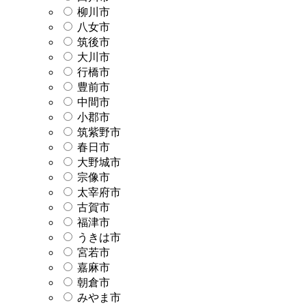
柳川市
八女市
筑後市
大川市
行橋市
豊前市
中間市
小郡市
筑紫野市
春日市
大野城市
宗像市
太宰府市
古賀市
福津市
うきは市
宮若市
嘉麻市
朝倉市
みやま市