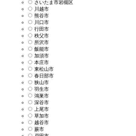
さいたま市岩槻区
川越市
熊谷市
川口市
行田市
秩父市
所沢市
飯能市
加須市
本庄市
東松山市
春日部市
狭山市
羽生市
鴻巣市
深谷市
上尾市
草加市
越谷市
蕨市
戸田市