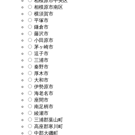
相模原市中央区
相模原市南区
横須賀市
平塚市
鎌倉市
藤沢市
小田原市
茅ヶ崎市
逗子市
三浦市
秦野市
厚木市
大和市
伊勢原市
海老名市
座間市
南足柄市
綾瀬市
三浦郡葉山町
高座郡寒川町
中郡大磯町