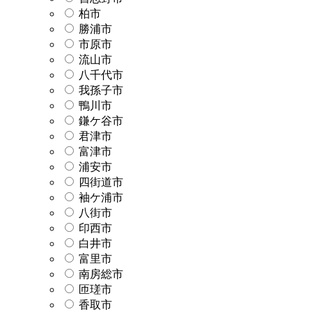
柏市
勝浦市
市原市
流山市
八千代市
我孫子市
鴨川市
鎌ケ谷市
君津市
富津市
浦安市
四街道市
袖ケ浦市
八街市
印西市
白井市
富里市
南房総市
匝瑳市
香取市