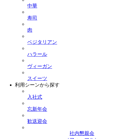
中華
寿司
肉
ベジタリアン
ハラール
ヴィーガン
スイーツ
利用シーンから探す
入社式
忘新年会
歓送迎会
社内懇親会