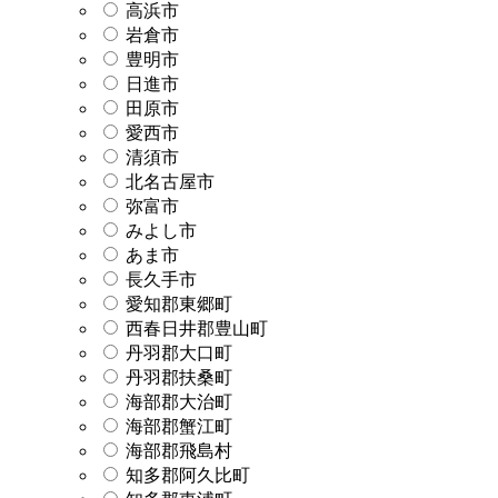
高浜市
岩倉市
豊明市
日進市
田原市
愛西市
清須市
北名古屋市
弥富市
みよし市
あま市
長久手市
愛知郡東郷町
西春日井郡豊山町
丹羽郡大口町
丹羽郡扶桑町
海部郡大治町
海部郡蟹江町
海部郡飛島村
知多郡阿久比町