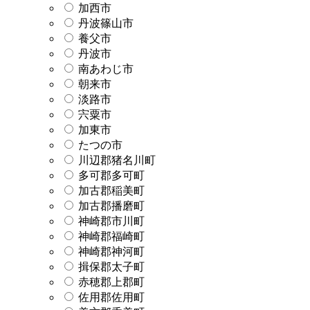
加西市
丹波篠山市
養父市
丹波市
南あわじ市
朝来市
淡路市
宍粟市
加東市
たつの市
川辺郡猪名川町
多可郡多可町
加古郡稲美町
加古郡播磨町
神崎郡市川町
神崎郡福崎町
神崎郡神河町
揖保郡太子町
赤穂郡上郡町
佐用郡佐用町