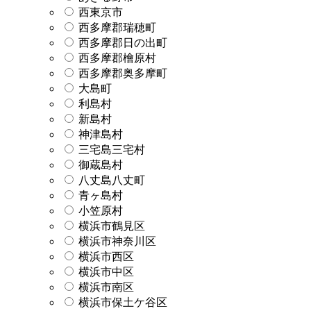
西東京市
西多摩郡瑞穂町
西多摩郡日の出町
西多摩郡檜原村
西多摩郡奥多摩町
大島町
利島村
新島村
神津島村
三宅島三宅村
御蔵島村
八丈島八丈町
青ヶ島村
小笠原村
横浜市鶴見区
横浜市神奈川区
横浜市西区
横浜市中区
横浜市南区
横浜市保土ケ谷区