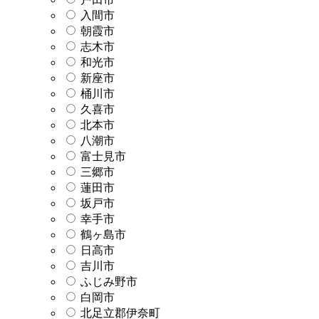
入間市
朝霞市
志木市
和光市
新座市
桶川市
久喜市
北本市
八潮市
富士見市
三郷市
蓮田市
坂戸市
幸手市
鶴ヶ島市
日高市
吉川市
ふじみ野市
白岡市
北足立郡伊奈町