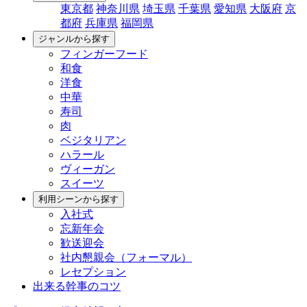
東京都
神奈川県
埼玉県
千葉県
愛知県
大阪府
京
都府
兵庫県
福岡県
ジャンルから探す
フィンガーフード
和食
洋食
中華
寿司
肉
ベジタリアン
ハラール
ヴィーガン
スイーツ
利用シーンから探す
入社式
忘新年会
歓送迎会
社内懇親会（フォーマル）
レセプション
出来る幹事のコツ