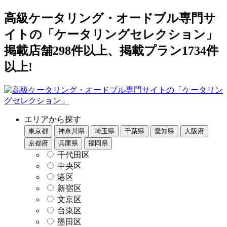
高級ケータリング・オードブル専門サ
イトの「ケータリングセレクション」
掲載店舗298件以上、掲載プラン1734件
以上!
エリアから探す
東京都
神奈川県
埼玉県
千葉県
愛知県
大阪府
京都府
兵庫県
福岡県
千代田区
中央区
港区
新宿区
文京区
台東区
墨田区