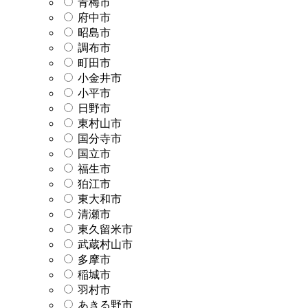
青梅市
府中市
昭島市
調布市
町田市
小金井市
小平市
日野市
東村山市
国分寺市
国立市
福生市
狛江市
東大和市
清瀬市
東久留米市
武蔵村山市
多摩市
稲城市
羽村市
あきる野市