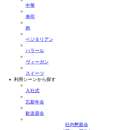
中華
寿司
肉
ベジタリアン
ハラール
ヴィーガン
スイーツ
利用シーンから探す
入社式
忘新年会
歓送迎会
社内懇親会