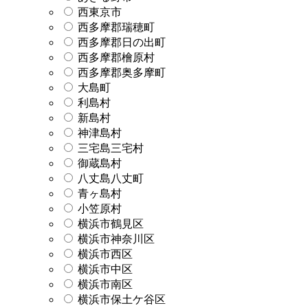
西東京市
西多摩郡瑞穂町
西多摩郡日の出町
西多摩郡檜原村
西多摩郡奥多摩町
大島町
利島村
新島村
神津島村
三宅島三宅村
御蔵島村
八丈島八丈町
青ヶ島村
小笠原村
横浜市鶴見区
横浜市神奈川区
横浜市西区
横浜市中区
横浜市南区
横浜市保土ケ谷区