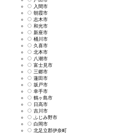
入間市
朝霞市
志木市
和光市
新座市
桶川市
久喜市
北本市
八潮市
富士見市
三郷市
蓮田市
坂戸市
幸手市
鶴ヶ島市
日高市
吉川市
ふじみ野市
白岡市
北足立郡伊奈町