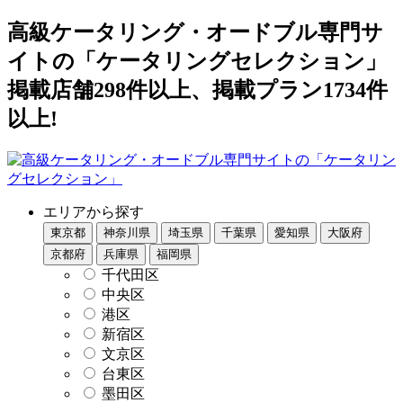
高級ケータリング・オードブル専門サ
イトの「ケータリングセレクション」
掲載店舗298件以上、掲載プラン1734件
以上!
エリアから探す
東京都
神奈川県
埼玉県
千葉県
愛知県
大阪府
京都府
兵庫県
福岡県
千代田区
中央区
港区
新宿区
文京区
台東区
墨田区