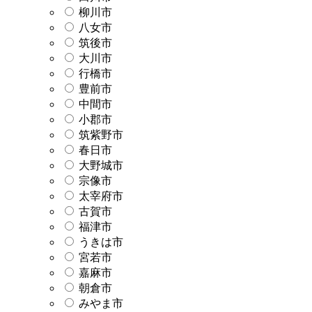
柳川市
八女市
筑後市
大川市
行橋市
豊前市
中間市
小郡市
筑紫野市
春日市
大野城市
宗像市
太宰府市
古賀市
福津市
うきは市
宮若市
嘉麻市
朝倉市
みやま市