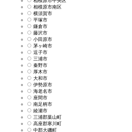
相模原市中央区
相模原市南区
横須賀市
平塚市
鎌倉市
藤沢市
小田原市
茅ヶ崎市
逗子市
三浦市
秦野市
厚木市
大和市
伊勢原市
海老名市
座間市
南足柄市
綾瀬市
三浦郡葉山町
高座郡寒川町
中郡大磯町