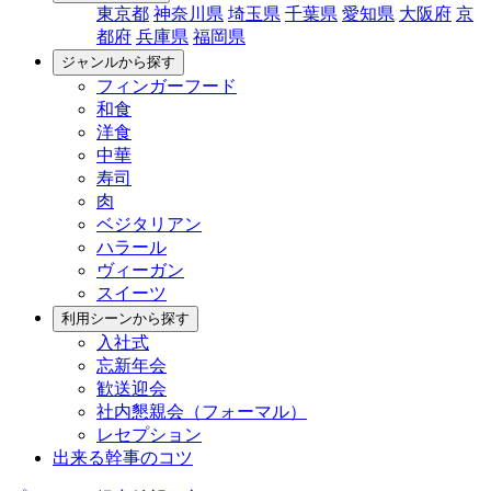
東京都
神奈川県
埼玉県
千葉県
愛知県
大阪府
京
都府
兵庫県
福岡県
ジャンルから探す
フィンガーフード
和食
洋食
中華
寿司
肉
ベジタリアン
ハラール
ヴィーガン
スイーツ
利用シーンから探す
入社式
忘新年会
歓送迎会
社内懇親会（フォーマル）
レセプション
出来る幹事のコツ