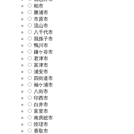
柏市
勝浦市
市原市
流山市
八千代市
我孫子市
鴨川市
鎌ケ谷市
君津市
富津市
浦安市
四街道市
袖ケ浦市
八街市
印西市
白井市
富里市
南房総市
匝瑳市
香取市