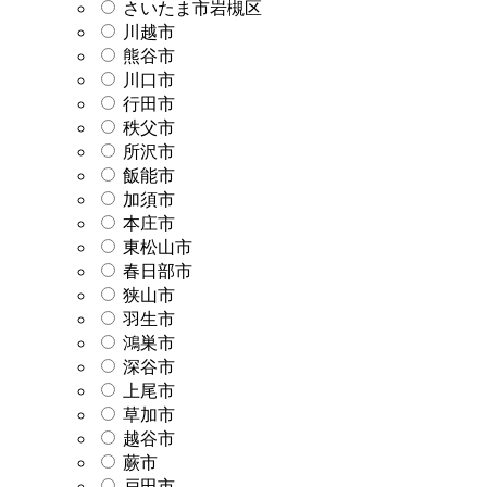
さいたま市岩槻区
川越市
熊谷市
川口市
行田市
秩父市
所沢市
飯能市
加須市
本庄市
東松山市
春日部市
狭山市
羽生市
鴻巣市
深谷市
上尾市
草加市
越谷市
蕨市
戸田市