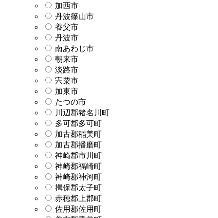
加西市
丹波篠山市
養父市
丹波市
南あわじ市
朝来市
淡路市
宍粟市
加東市
たつの市
川辺郡猪名川町
多可郡多可町
加古郡稲美町
加古郡播磨町
神崎郡市川町
神崎郡福崎町
神崎郡神河町
揖保郡太子町
赤穂郡上郡町
佐用郡佐用町