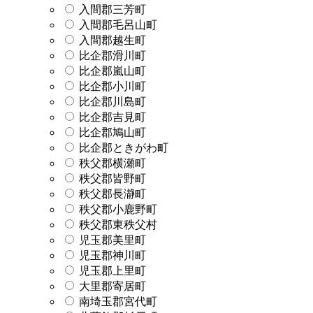
入間郡三芳町
入間郡毛呂山町
入間郡越生町
比企郡滑川町
比企郡嵐山町
比企郡小川町
比企郡川島町
比企郡吉見町
比企郡鳩山町
比企郡ときがわ町
秩父郡横瀬町
秩父郡皆野町
秩父郡長瀞町
秩父郡小鹿野町
秩父郡東秩父村
児玉郡美里町
児玉郡神川町
児玉郡上里町
大里郡寄居町
南埼玉郡宮代町