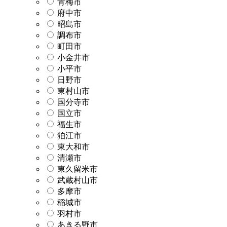
青梅市
府中市
昭島市
調布市
町田市
小金井市
小平市
日野市
東村山市
国分寺市
国立市
福生市
狛江市
東大和市
清瀬市
東久留米市
武蔵村山市
多摩市
稲城市
羽村市
あきる野市