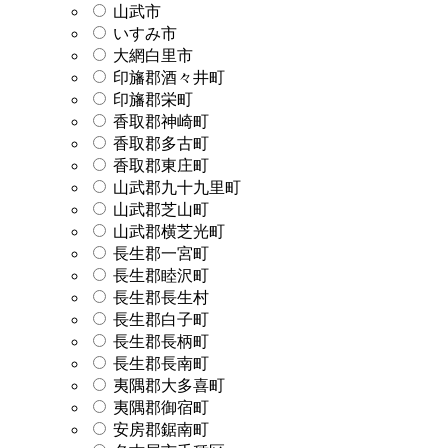
山武市
いすみ市
大網白里市
印旛郡酒々井町
印旛郡栄町
香取郡神崎町
香取郡多古町
香取郡東庄町
山武郡九十九里町
山武郡芝山町
山武郡横芝光町
長生郡一宮町
長生郡睦沢町
長生郡長生村
長生郡白子町
長生郡長柄町
長生郡長南町
夷隅郡大多喜町
夷隅郡御宿町
安房郡鋸南町