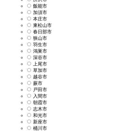
飯能市
加須市
本庄市
東松山市
春日部市
狭山市
羽生市
鴻巣市
深谷市
上尾市
草加市
越谷市
蕨市
戸田市
入間市
朝霞市
志木市
和光市
新座市
桶川市