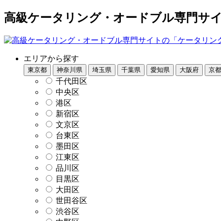
高級ケータリング・オードブル専門サイト
エリアから探す
東京都
神奈川県
埼玉県
千葉県
愛知県
大阪府
京
千代田区
中央区
港区
新宿区
文京区
台東区
墨田区
江東区
品川区
目黒区
大田区
世田谷区
渋谷区