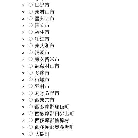
日野市
東村山市
国分寺市
国立市
福生市
狛江市
東大和市
清瀬市
東久留米市
武蔵村山市
多摩市
稲城市
羽村市
あきる野市
西東京市
西多摩郡瑞穂町
西多摩郡日の出町
西多摩郡檜原村
西多摩郡奥多摩町
大島町