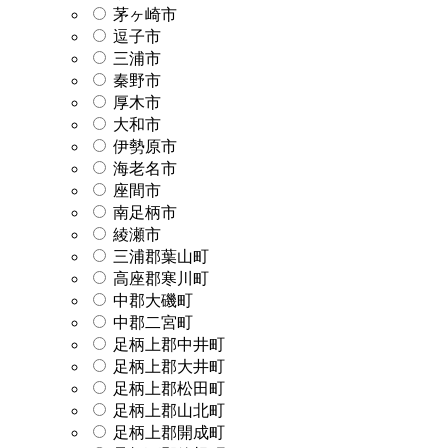
茅ヶ崎市
逗子市
三浦市
秦野市
厚木市
大和市
伊勢原市
海老名市
座間市
南足柄市
綾瀬市
三浦郡葉山町
高座郡寒川町
中郡大磯町
中郡二宮町
足柄上郡中井町
足柄上郡大井町
足柄上郡松田町
足柄上郡山北町
足柄上郡開成町