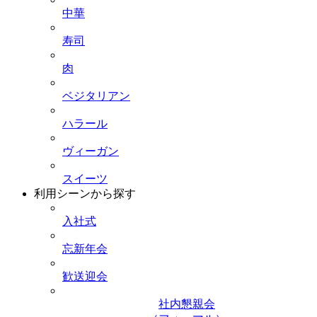
中華
寿司
肉
ベジタリアン
ハラール
ヴィーガン
スイーツ
利用シーンから探す
入社式
忘新年会
歓送迎会
社内懇親会