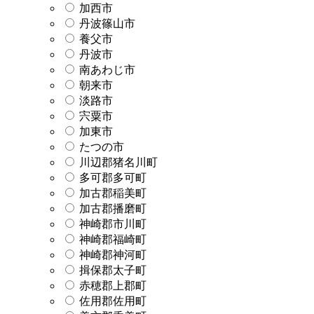
加西市
丹波篠山市
養父市
丹波市
南あわじ市
朝来市
淡路市
宍粟市
加東市
たつの市
川辺郡猪名川町
多可郡多可町
加古郡稲美町
加古郡播磨町
神崎郡市川町
神崎郡福崎町
神崎郡神河町
揖保郡太子町
赤穂郡上郡町
佐用郡佐用町