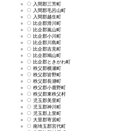
入間郡三芳町
入間郡毛呂山町
入間郡越生町
比企郡滑川町
比企郡嵐山町
比企郡小川町
比企郡川島町
比企郡吉見町
比企郡鳩山町
比企郡ときがわ町
秩父郡横瀬町
秩父郡皆野町
秩父郡長瀞町
秩父郡小鹿野町
秩父郡東秩父村
児玉郡美里町
児玉郡神川町
児玉郡上里町
大里郡寄居町
南埼玉郡宮代町