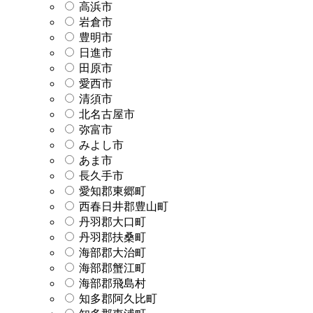
高浜市
岩倉市
豊明市
日進市
田原市
愛西市
清須市
北名古屋市
弥富市
みよし市
あま市
長久手市
愛知郡東郷町
西春日井郡豊山町
丹羽郡大口町
丹羽郡扶桑町
海部郡大治町
海部郡蟹江町
海部郡飛島村
知多郡阿久比町