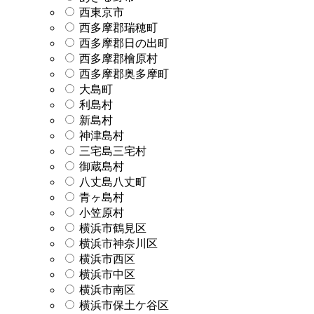
西東京市
西多摩郡瑞穂町
西多摩郡日の出町
西多摩郡檜原村
西多摩郡奥多摩町
大島町
利島村
新島村
神津島村
三宅島三宅村
御蔵島村
八丈島八丈町
青ヶ島村
小笠原村
横浜市鶴見区
横浜市神奈川区
横浜市西区
横浜市中区
横浜市南区
横浜市保土ケ谷区