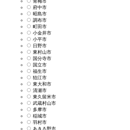
青梅市
府中市
昭島市
調布市
町田市
小金井市
小平市
日野市
東村山市
国分寺市
国立市
福生市
狛江市
東大和市
清瀬市
東久留米市
武蔵村山市
多摩市
稲城市
羽村市
あきる野市