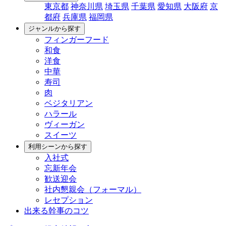
東京都
神奈川県
埼玉県
千葉県
愛知県
大阪府
京
都府
兵庫県
福岡県
ジャンルから探す
フィンガーフード
和食
洋食
中華
寿司
肉
ベジタリアン
ハラール
ヴィーガン
スイーツ
利用シーンから探す
入社式
忘新年会
歓送迎会
社内懇親会（フォーマル）
レセプション
出来る幹事のコツ