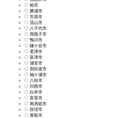
柏市
勝浦市
市原市
流山市
八千代市
我孫子市
鴨川市
鎌ケ谷市
君津市
富津市
浦安市
四街道市
袖ケ浦市
八街市
印西市
白井市
富里市
南房総市
匝瑳市
香取市