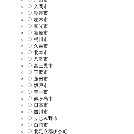
入間市
朝霞市
志木市
和光市
新座市
桶川市
久喜市
北本市
八潮市
富士見市
三郷市
蓮田市
坂戸市
幸手市
鶴ヶ島市
日高市
吉川市
ふじみ野市
白岡市
北足立郡伊奈町