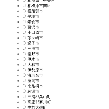
相模原市中央区
相模原市南区
横須賀市
平塚市
鎌倉市
藤沢市
小田原市
茅ヶ崎市
逗子市
三浦市
秦野市
厚木市
大和市
伊勢原市
海老名市
座間市
南足柄市
綾瀬市
三浦郡葉山町
高座郡寒川町
中郡大磯町