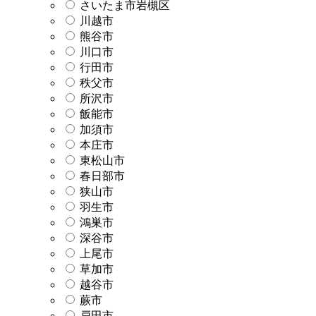
さいたま市岩槻区
川越市
熊谷市
川口市
行田市
秩父市
所沢市
飯能市
加須市
本庄市
東松山市
春日部市
狭山市
羽生市
鴻巣市
深谷市
上尾市
草加市
越谷市
蕨市
戸田市