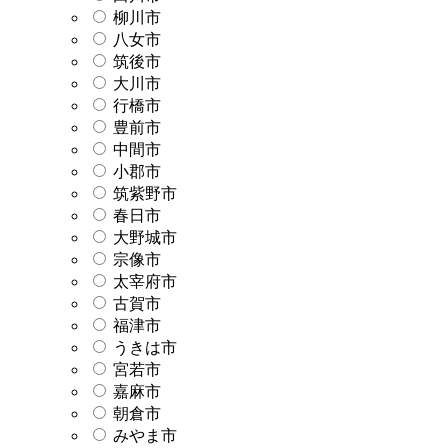
柳川市
八女市
筑後市
大川市
行橋市
豊前市
中間市
小郡市
筑紫野市
春日市
大野城市
宗像市
太宰府市
古賀市
福津市
うきは市
宮若市
嘉麻市
朝倉市
みやま市