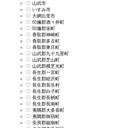
山武市
いすみ市
大網白里市
印旛郡酒々井町
印旛郡栄町
香取郡神崎町
香取郡多古町
香取郡東庄町
山武郡九十九里町
山武郡芝山町
山武郡横芝光町
長生郡一宮町
長生郡睦沢町
長生郡長生村
長生郡白子町
長生郡長柄町
長生郡長南町
夷隅郡大多喜町
夷隅郡御宿町
安房郡鋸南町