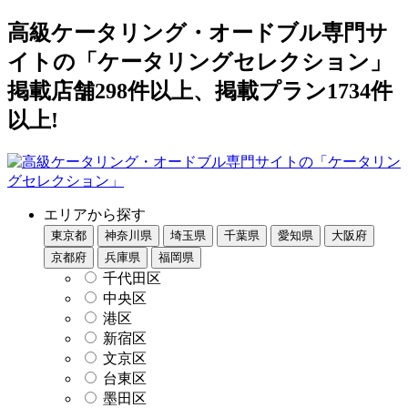
高級ケータリング・オードブル専門サ
イトの「ケータリングセレクション」
掲載店舗298件以上、掲載プラン1734件
以上!
エリアから探す
東京都
神奈川県
埼玉県
千葉県
愛知県
大阪府
京都府
兵庫県
福岡県
千代田区
中央区
港区
新宿区
文京区
台東区
墨田区