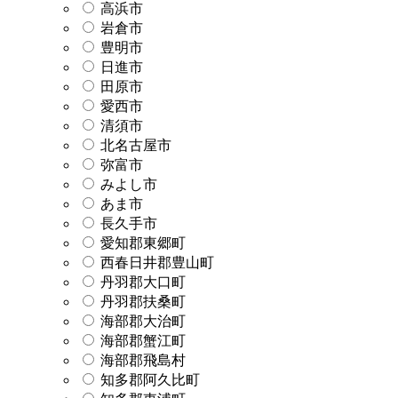
高浜市
岩倉市
豊明市
日進市
田原市
愛西市
清須市
北名古屋市
弥富市
みよし市
あま市
長久手市
愛知郡東郷町
西春日井郡豊山町
丹羽郡大口町
丹羽郡扶桑町
海部郡大治町
海部郡蟹江町
海部郡飛島村
知多郡阿久比町