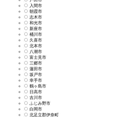
入間市
朝霞市
志木市
和光市
新座市
桶川市
久喜市
北本市
八潮市
富士見市
三郷市
蓮田市
坂戸市
幸手市
鶴ヶ島市
日高市
吉川市
ふじみ野市
白岡市
北足立郡伊奈町