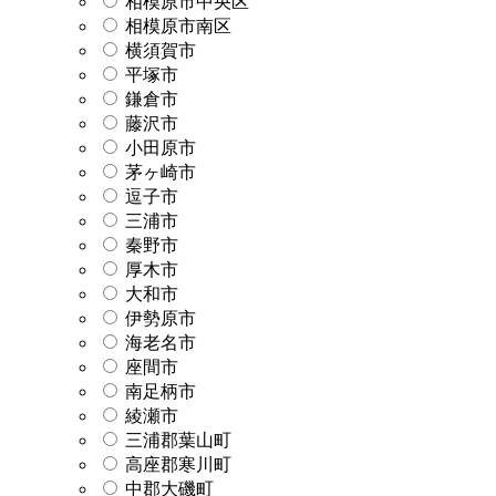
相模原市中央区
相模原市南区
横須賀市
平塚市
鎌倉市
藤沢市
小田原市
茅ヶ崎市
逗子市
三浦市
秦野市
厚木市
大和市
伊勢原市
海老名市
座間市
南足柄市
綾瀬市
三浦郡葉山町
高座郡寒川町
中郡大磯町