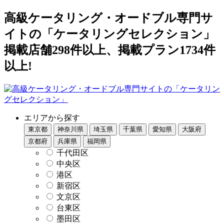
高級ケータリング・オードブル専門サ
イトの「ケータリングセレクション」
掲載店舗298件以上、掲載プラン1734件
以上!
エリアから探す
東京都
神奈川県
埼玉県
千葉県
愛知県
大阪府
京都府
兵庫県
福岡県
千代田区
中央区
港区
新宿区
文京区
台東区
墨田区