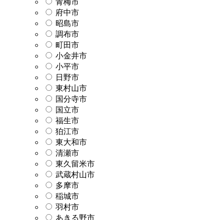
青梅市
府中市
昭島市
調布市
町田市
小金井市
小平市
日野市
東村山市
国分寺市
国立市
福生市
狛江市
東大和市
清瀬市
東久留米市
武蔵村山市
多摩市
稲城市
羽村市
あきる野市