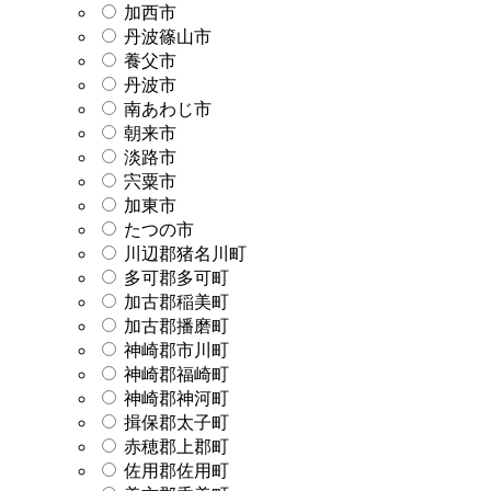
加西市
丹波篠山市
養父市
丹波市
南あわじ市
朝来市
淡路市
宍粟市
加東市
たつの市
川辺郡猪名川町
多可郡多可町
加古郡稲美町
加古郡播磨町
神崎郡市川町
神崎郡福崎町
神崎郡神河町
揖保郡太子町
赤穂郡上郡町
佐用郡佐用町