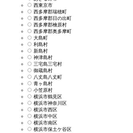
西東京市
西多摩郡瑞穂町
西多摩郡日の出町
西多摩郡檜原村
西多摩郡奥多摩町
大島町
利島村
新島村
神津島村
三宅島三宅村
御蔵島村
八丈島八丈町
青ヶ島村
小笠原村
横浜市鶴見区
横浜市神奈川区
横浜市西区
横浜市中区
横浜市南区
横浜市保土ケ谷区