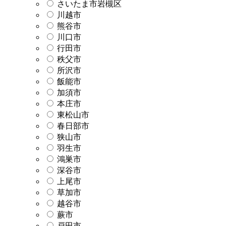
さいたま市岩槻区
川越市
熊谷市
川口市
行田市
秩父市
所沢市
飯能市
加須市
本庄市
東松山市
春日部市
狭山市
羽生市
鴻巣市
深谷市
上尾市
草加市
越谷市
蕨市
戸田市