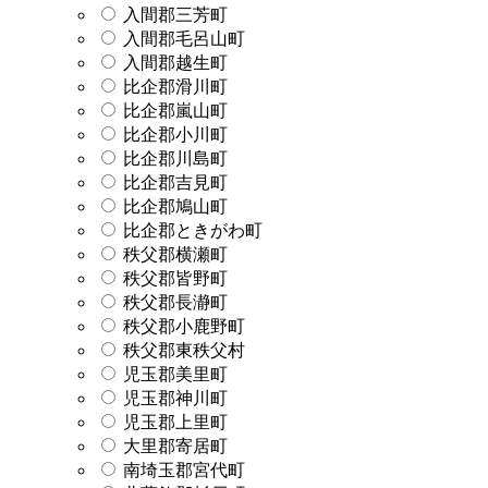
入間郡三芳町
入間郡毛呂山町
入間郡越生町
比企郡滑川町
比企郡嵐山町
比企郡小川町
比企郡川島町
比企郡吉見町
比企郡鳩山町
比企郡ときがわ町
秩父郡横瀬町
秩父郡皆野町
秩父郡長瀞町
秩父郡小鹿野町
秩父郡東秩父村
児玉郡美里町
児玉郡神川町
児玉郡上里町
大里郡寄居町
南埼玉郡宮代町