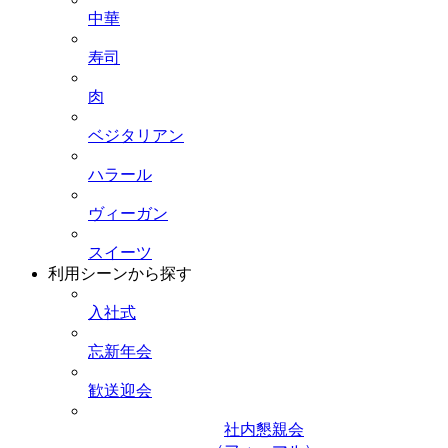
中華
寿司
肉
ベジタリアン
ハラール
ヴィーガン
スイーツ
利用シーンから探す
入社式
忘新年会
歓送迎会
社内懇親会