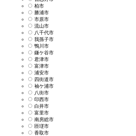
柏市
勝浦市
市原市
流山市
八千代市
我孫子市
鴨川市
鎌ケ谷市
君津市
富津市
浦安市
四街道市
袖ケ浦市
八街市
印西市
白井市
富里市
南房総市
匝瑳市
香取市