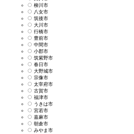
柳川市
八女市
筑後市
大川市
行橋市
豊前市
中間市
小郡市
筑紫野市
春日市
大野城市
宗像市
太宰府市
古賀市
福津市
うきは市
宮若市
嘉麻市
朝倉市
みやま市