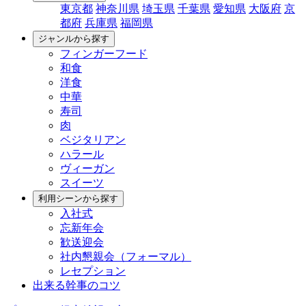
東京都
神奈川県
埼玉県
千葉県
愛知県
大阪府
京
都府
兵庫県
福岡県
ジャンルから探す
フィンガーフード
和食
洋食
中華
寿司
肉
ベジタリアン
ハラール
ヴィーガン
スイーツ
利用シーンから探す
入社式
忘新年会
歓送迎会
社内懇親会（フォーマル）
レセプション
出来る幹事のコツ