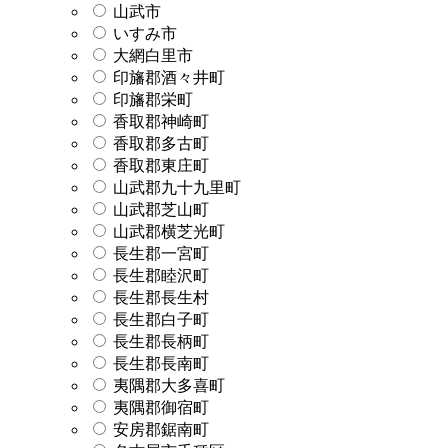
山武市
いすみ市
大網白里市
印旛郡酒々井町
印旛郡栄町
香取郡神崎町
香取郡多古町
香取郡東庄町
山武郡九十九里町
山武郡芝山町
山武郡横芝光町
長生郡一宮町
長生郡睦沢町
長生郡長生村
長生郡白子町
長生郡長柄町
長生郡長南町
夷隅郡大多喜町
夷隅郡御宿町
安房郡鋸南町