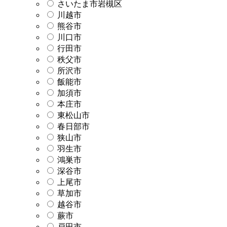
さいたま市岩槻区
川越市
熊谷市
川口市
行田市
秩父市
所沢市
飯能市
加須市
本庄市
東松山市
春日部市
狭山市
羽生市
鴻巣市
深谷市
上尾市
草加市
越谷市
蕨市
戸田市