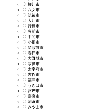
柳川市
八女市
筑後市
大川市
行橋市
豊前市
中間市
小郡市
筑紫野市
春日市
大野城市
宗像市
太宰府市
古賀市
福津市
うきは市
宮若市
嘉麻市
朝倉市
みやま市