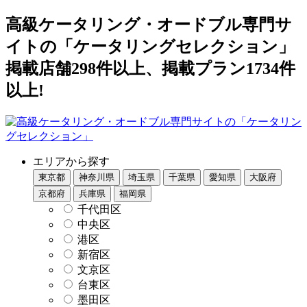
高級ケータリング・オードブル専門サ
イトの「ケータリングセレクション」
掲載店舗298件以上、掲載プラン1734件
以上!
エリアから探す
東京都
神奈川県
埼玉県
千葉県
愛知県
大阪府
京都府
兵庫県
福岡県
千代田区
中央区
港区
新宿区
文京区
台東区
墨田区