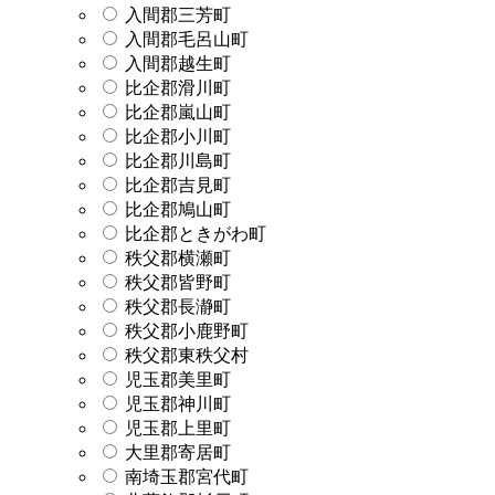
入間郡三芳町
入間郡毛呂山町
入間郡越生町
比企郡滑川町
比企郡嵐山町
比企郡小川町
比企郡川島町
比企郡吉見町
比企郡鳩山町
比企郡ときがわ町
秩父郡横瀬町
秩父郡皆野町
秩父郡長瀞町
秩父郡小鹿野町
秩父郡東秩父村
児玉郡美里町
児玉郡神川町
児玉郡上里町
大里郡寄居町
南埼玉郡宮代町