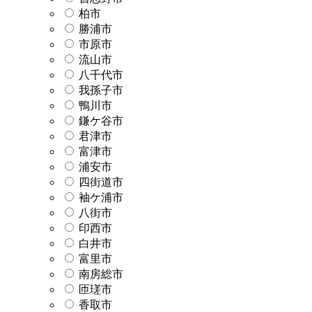
柏市
勝浦市
市原市
流山市
八千代市
我孫子市
鴨川市
鎌ケ谷市
君津市
富津市
浦安市
四街道市
袖ケ浦市
八街市
印西市
白井市
富里市
南房総市
匝瑳市
香取市