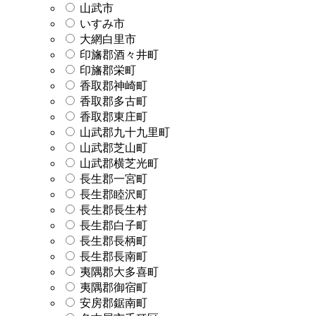
山武市
いすみ市
大網白里市
印旛郡酒々井町
印旛郡栄町
香取郡神崎町
香取郡多古町
香取郡東庄町
山武郡九十九里町
山武郡芝山町
山武郡横芝光町
長生郡一宮町
長生郡睦沢町
長生郡長生村
長生郡白子町
長生郡長柄町
長生郡長南町
夷隅郡大多喜町
夷隅郡御宿町
安房郡鋸南町