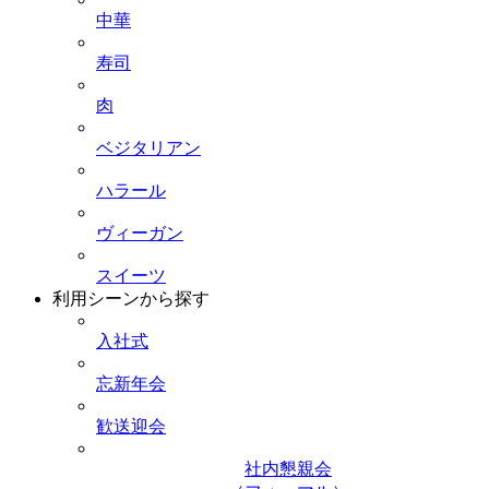
中華
寿司
肉
ベジタリアン
ハラール
ヴィーガン
スイーツ
利用シーンから探す
入社式
忘新年会
歓送迎会
社内懇親会