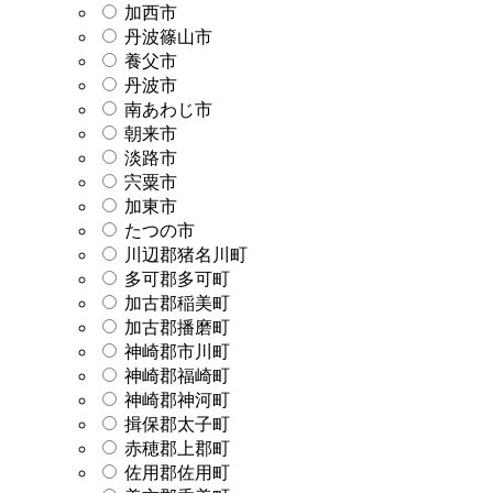
加西市
丹波篠山市
養父市
丹波市
南あわじ市
朝来市
淡路市
宍粟市
加東市
たつの市
川辺郡猪名川町
多可郡多可町
加古郡稲美町
加古郡播磨町
神崎郡市川町
神崎郡福崎町
神崎郡神河町
揖保郡太子町
赤穂郡上郡町
佐用郡佐用町