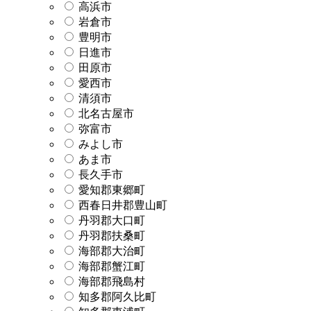
高浜市
岩倉市
豊明市
日進市
田原市
愛西市
清須市
北名古屋市
弥富市
みよし市
あま市
長久手市
愛知郡東郷町
西春日井郡豊山町
丹羽郡大口町
丹羽郡扶桑町
海部郡大治町
海部郡蟹江町
海部郡飛島村
知多郡阿久比町