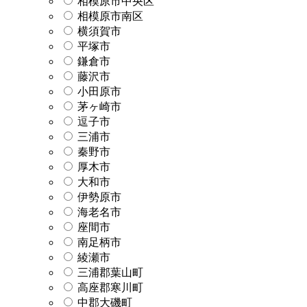
相模原市中央区
相模原市南区
横須賀市
平塚市
鎌倉市
藤沢市
小田原市
茅ヶ崎市
逗子市
三浦市
秦野市
厚木市
大和市
伊勢原市
海老名市
座間市
南足柄市
綾瀬市
三浦郡葉山町
高座郡寒川町
中郡大磯町