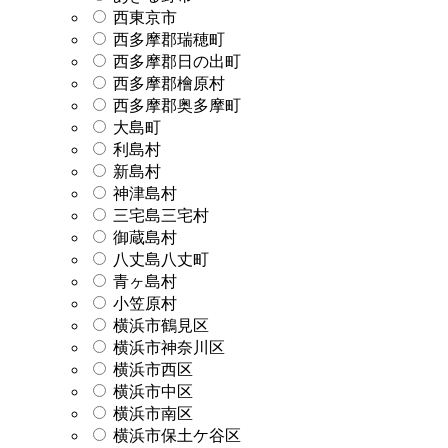
西東京市
西多摩郡瑞穂町
西多摩郡日の出町
西多摩郡檜原村
西多摩郡奥多摩町
大島町
利島村
新島村
神津島村
三宅島三宅村
御蔵島村
八丈島八丈町
青ヶ島村
小笠原村
横浜市鶴見区
横浜市神奈川区
横浜市西区
横浜市中区
横浜市南区
横浜市保土ケ谷区