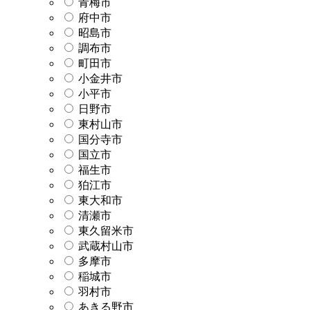
青梅市
府中市
昭島市
調布市
町田市
小金井市
小平市
日野市
東村山市
国分寺市
国立市
福生市
狛江市
東大和市
清瀬市
東久留米市
武蔵村山市
多摩市
稲城市
羽村市
あきる野市