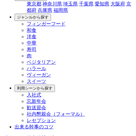
東京都
神奈川県
埼玉県
千葉県
愛知県
大阪府
京
都府
兵庫県
福岡県
ジャンルから探す
フィンガーフード
和食
洋食
中華
寿司
肉
ベジタリアン
ハラール
ヴィーガン
スイーツ
利用シーンから探す
入社式
忘新年会
歓送迎会
社内懇親会（フォーマル）
レセプション
出来る幹事のコツ