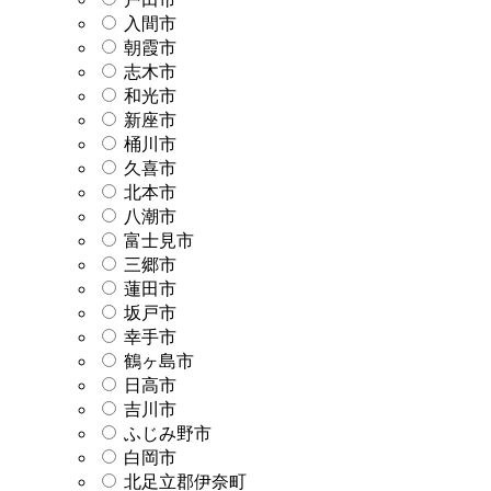
入間市
朝霞市
志木市
和光市
新座市
桶川市
久喜市
北本市
八潮市
富士見市
三郷市
蓮田市
坂戸市
幸手市
鶴ヶ島市
日高市
吉川市
ふじみ野市
白岡市
北足立郡伊奈町