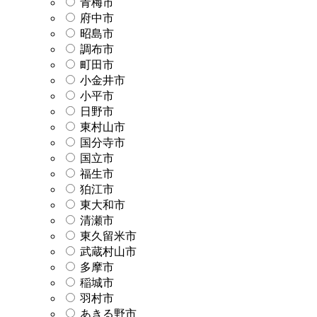
青梅市
府中市
昭島市
調布市
町田市
小金井市
小平市
日野市
東村山市
国分寺市
国立市
福生市
狛江市
東大和市
清瀬市
東久留米市
武蔵村山市
多摩市
稲城市
羽村市
あきる野市