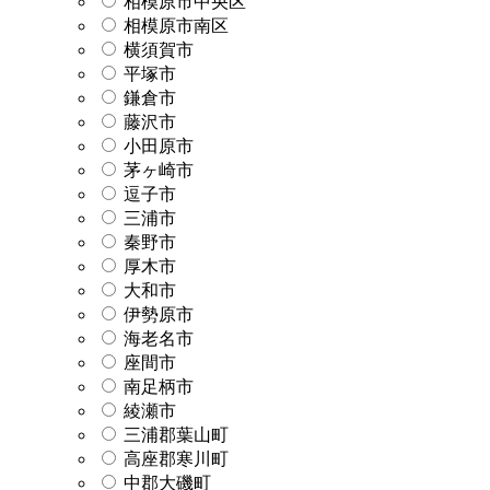
相模原市中央区
相模原市南区
横須賀市
平塚市
鎌倉市
藤沢市
小田原市
茅ヶ崎市
逗子市
三浦市
秦野市
厚木市
大和市
伊勢原市
海老名市
座間市
南足柄市
綾瀬市
三浦郡葉山町
高座郡寒川町
中郡大磯町