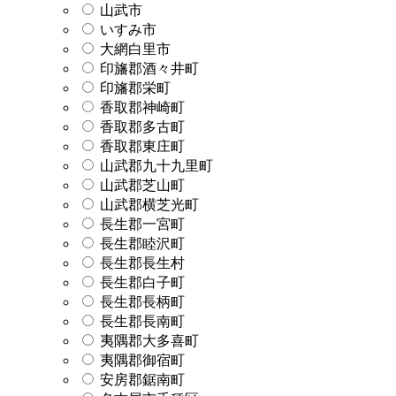
山武市
いすみ市
大網白里市
印旛郡酒々井町
印旛郡栄町
香取郡神崎町
香取郡多古町
香取郡東庄町
山武郡九十九里町
山武郡芝山町
山武郡横芝光町
長生郡一宮町
長生郡睦沢町
長生郡長生村
長生郡白子町
長生郡長柄町
長生郡長南町
夷隅郡大多喜町
夷隅郡御宿町
安房郡鋸南町