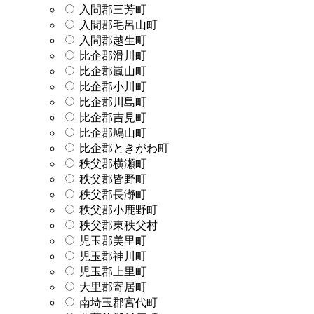
入間郡三芳町
入間郡毛呂山町
入間郡越生町
比企郡滑川町
比企郡嵐山町
比企郡小川町
比企郡川島町
比企郡吉見町
比企郡鳩山町
比企郡ときがわ町
秩父郡横瀬町
秩父郡皆野町
秩父郡長瀞町
秩父郡小鹿野町
秩父郡東秩父村
児玉郡美里町
児玉郡神川町
児玉郡上里町
大里郡寄居町
南埼玉郡宮代町