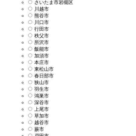
さいたま市岩槻区
川越市
熊谷市
川口市
行田市
秩父市
所沢市
飯能市
加須市
本庄市
東松山市
春日部市
狭山市
羽生市
鴻巣市
深谷市
上尾市
草加市
越谷市
蕨市
戸田市