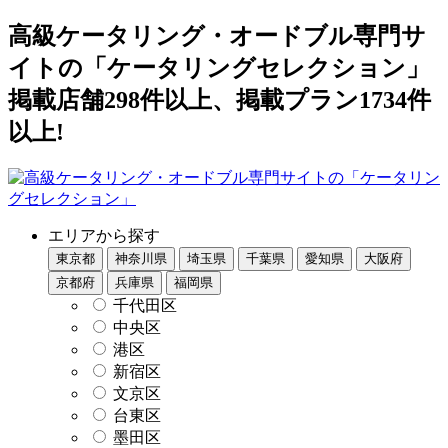
高級ケータリング・オードブル専門サ
イトの「ケータリングセレクション」
掲載店舗298件以上、掲載プラン1734件
以上!
エリアから探す
東京都
神奈川県
埼玉県
千葉県
愛知県
大阪府
京都府
兵庫県
福岡県
千代田区
中央区
港区
新宿区
文京区
台東区
墨田区