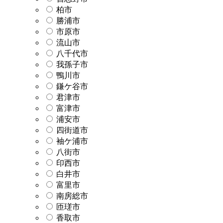
柏市
勝浦市
市原市
流山市
八千代市
我孫子市
鴨川市
鎌ケ谷市
君津市
富津市
浦安市
四街道市
袖ケ浦市
八街市
印西市
白井市
富里市
南房総市
匝瑳市
香取市