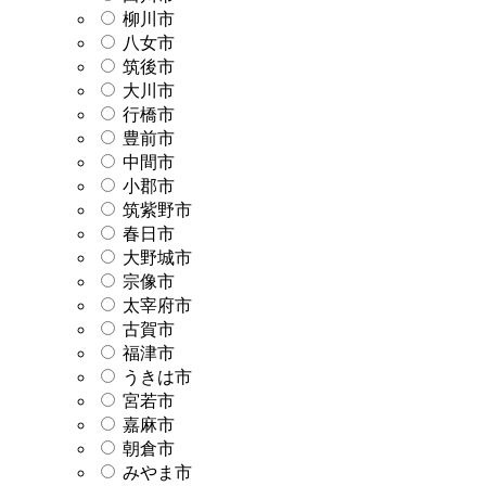
柳川市
八女市
筑後市
大川市
行橋市
豊前市
中間市
小郡市
筑紫野市
春日市
大野城市
宗像市
太宰府市
古賀市
福津市
うきは市
宮若市
嘉麻市
朝倉市
みやま市