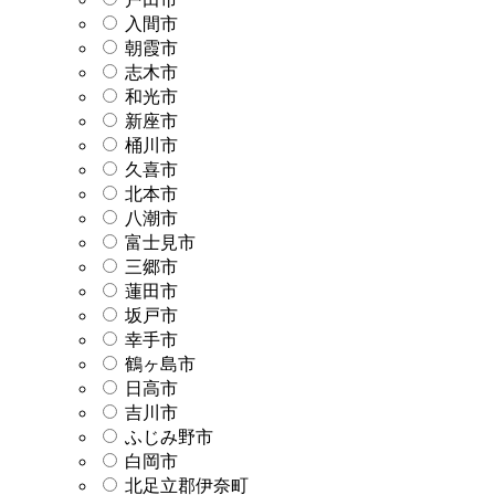
入間市
朝霞市
志木市
和光市
新座市
桶川市
久喜市
北本市
八潮市
富士見市
三郷市
蓮田市
坂戸市
幸手市
鶴ヶ島市
日高市
吉川市
ふじみ野市
白岡市
北足立郡伊奈町