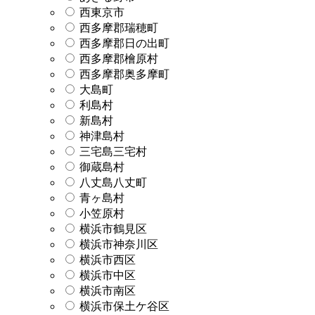
西東京市
西多摩郡瑞穂町
西多摩郡日の出町
西多摩郡檜原村
西多摩郡奥多摩町
大島町
利島村
新島村
神津島村
三宅島三宅村
御蔵島村
八丈島八丈町
青ヶ島村
小笠原村
横浜市鶴見区
横浜市神奈川区
横浜市西区
横浜市中区
横浜市南区
横浜市保土ケ谷区