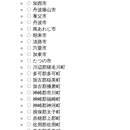
加西市
丹波篠山市
養父市
丹波市
南あわじ市
朝来市
淡路市
宍粟市
加東市
たつの市
川辺郡猪名川町
多可郡多可町
加古郡稲美町
加古郡播磨町
神崎郡市川町
神崎郡福崎町
神崎郡神河町
揖保郡太子町
赤穂郡上郡町
佐用郡佐用町