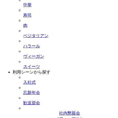
中華
寿司
肉
ベジタリアン
ハラール
ヴィーガン
スイーツ
利用シーンから探す
入社式
忘新年会
歓送迎会
社内懇親会