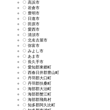
高浜市
岩倉市
豊明市
日進市
田原市
愛西市
清須市
北名古屋市
弥富市
みよし市
あま市
長久手市
愛知郡東郷町
西春日井郡豊山町
丹羽郡大口町
丹羽郡扶桑町
海部郡大治町
海部郡蟹江町
海部郡飛島村
知多郡阿久比町