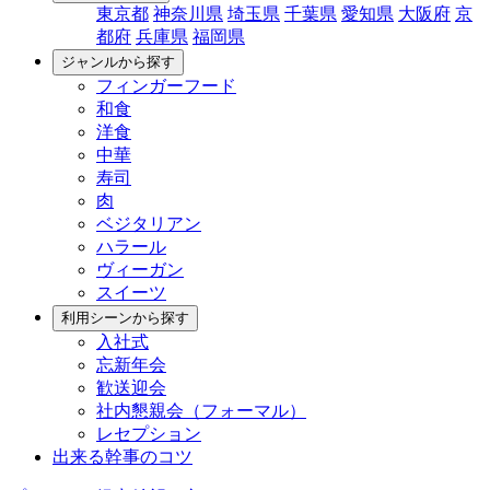
東京都
神奈川県
埼玉県
千葉県
愛知県
大阪府
京
都府
兵庫県
福岡県
ジャンルから探す
フィンガーフード
和食
洋食
中華
寿司
肉
ベジタリアン
ハラール
ヴィーガン
スイーツ
利用シーンから探す
入社式
忘新年会
歓送迎会
社内懇親会（フォーマル）
レセプション
出来る幹事のコツ