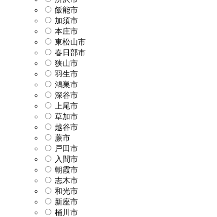
飯能市
加須市
本庄市
東松山市
春日部市
狭山市
羽生市
鴻巣市
深谷市
上尾市
草加市
越谷市
蕨市
戸田市
入間市
朝霞市
志木市
和光市
新座市
桶川市