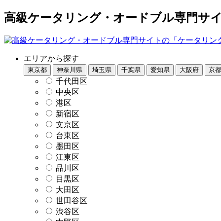
高級ケータリング・オードブル専門サイト
エリアから探す
東京都
神奈川県
埼玉県
千葉県
愛知県
大阪府
京
千代田区
中央区
港区
新宿区
文京区
台東区
墨田区
江東区
品川区
目黒区
大田区
世田谷区
渋谷区