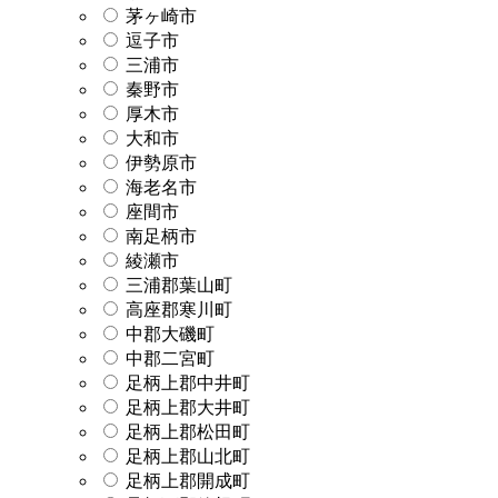
茅ヶ崎市
逗子市
三浦市
秦野市
厚木市
大和市
伊勢原市
海老名市
座間市
南足柄市
綾瀬市
三浦郡葉山町
高座郡寒川町
中郡大磯町
中郡二宮町
足柄上郡中井町
足柄上郡大井町
足柄上郡松田町
足柄上郡山北町
足柄上郡開成町