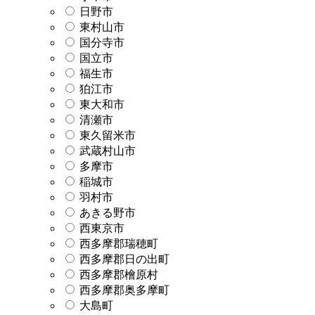
日野市
東村山市
国分寺市
国立市
福生市
狛江市
東大和市
清瀬市
東久留米市
武蔵村山市
多摩市
稲城市
羽村市
あきる野市
西東京市
西多摩郡瑞穂町
西多摩郡日の出町
西多摩郡檜原村
西多摩郡奥多摩町
大島町