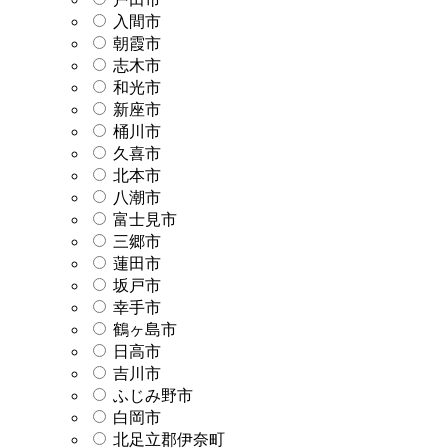
入間市
朝霞市
志木市
和光市
新座市
桶川市
久喜市
北本市
八潮市
富士見市
三郷市
蓮田市
坂戸市
幸手市
鶴ヶ島市
日高市
吉川市
ふじみ野市
白岡市
北足立郡伊奈町