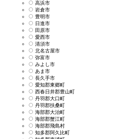
高浜市
岩倉市
豊明市
日進市
田原市
愛西市
清須市
北名古屋市
弥富市
みよし市
あま市
長久手市
愛知郡東郷町
西春日井郡豊山町
丹羽郡大口町
丹羽郡扶桑町
海部郡大治町
海部郡蟹江町
海部郡飛島村
知多郡阿久比町