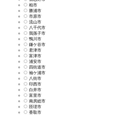
柏市
勝浦市
市原市
流山市
八千代市
我孫子市
鴨川市
鎌ケ谷市
君津市
富津市
浦安市
四街道市
袖ケ浦市
八街市
印西市
白井市
富里市
南房総市
匝瑳市
香取市