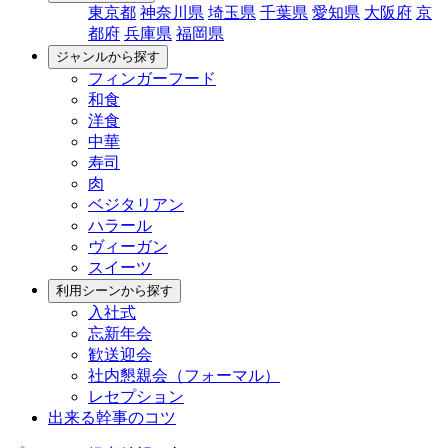
東京都
神奈川県
埼玉県
千葉県
愛知県
大阪府
京
都府
兵庫県
福岡県
ジャンルから探す
フィンガーフード
和食
洋食
中華
寿司
肉
ベジタリアン
ハラール
ヴィーガン
スイーツ
利用シーンから探す
入社式
忘新年会
歓送迎会
社内懇親会（フォーマル）
レセプション
出来る幹事のコツ