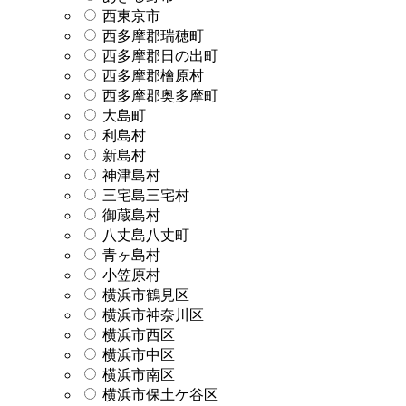
西東京市
西多摩郡瑞穂町
西多摩郡日の出町
西多摩郡檜原村
西多摩郡奥多摩町
大島町
利島村
新島村
神津島村
三宅島三宅村
御蔵島村
八丈島八丈町
青ヶ島村
小笠原村
横浜市鶴見区
横浜市神奈川区
横浜市西区
横浜市中区
横浜市南区
横浜市保土ケ谷区