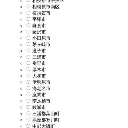
相模原市中央区
相模原市南区
横須賀市
平塚市
鎌倉市
藤沢市
小田原市
茅ヶ崎市
逗子市
三浦市
秦野市
厚木市
大和市
伊勢原市
海老名市
座間市
南足柄市
綾瀬市
三浦郡葉山町
高座郡寒川町
中郡大磯町