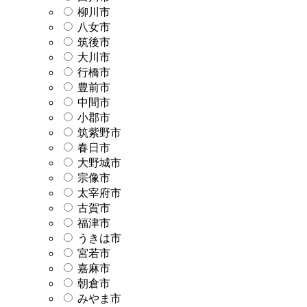
柳川市
八女市
筑後市
大川市
行橋市
豊前市
中間市
小郡市
筑紫野市
春日市
大野城市
宗像市
太宰府市
古賀市
福津市
うきは市
宮若市
嘉麻市
朝倉市
みやま市