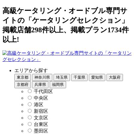
高級ケータリング・オードブル専門サ
イトの「ケータリングセレクション」
掲載店舗298件以上、掲載プラン1734件
以上!
エリアから探す
東京都
神奈川県
埼玉県
千葉県
愛知県
大阪府
京都府
兵庫県
福岡県
千代田区
中央区
港区
新宿区
文京区
台東区
墨田区