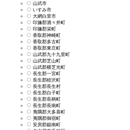
山武市
いすみ市
大網白里市
印旛郡酒々井町
印旛郡栄町
香取郡神崎町
香取郡多古町
香取郡東庄町
山武郡九十九里町
山武郡芝山町
山武郡横芝光町
長生郡一宮町
長生郡睦沢町
長生郡長生村
長生郡白子町
長生郡長柄町
長生郡長南町
夷隅郡大多喜町
夷隅郡御宿町
安房郡鋸南町