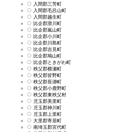
入間郡三芳町
入間郡毛呂山町
入間郡越生町
比企郡滑川町
比企郡嵐山町
比企郡小川町
比企郡川島町
比企郡吉見町
比企郡鳩山町
比企郡ときがわ町
秩父郡横瀬町
秩父郡皆野町
秩父郡長瀞町
秩父郡小鹿野町
秩父郡東秩父村
児玉郡美里町
児玉郡神川町
児玉郡上里町
大里郡寄居町
南埼玉郡宮代町