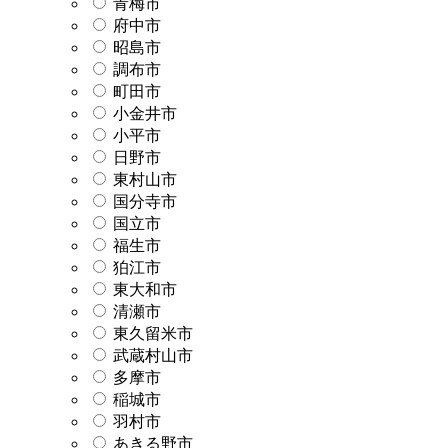
青梅市
府中市
昭島市
調布市
町田市
小金井市
小平市
日野市
東村山市
国分寺市
国立市
福生市
狛江市
東大和市
清瀬市
東久留米市
武蔵村山市
多摩市
稲城市
羽村市
あきる野市