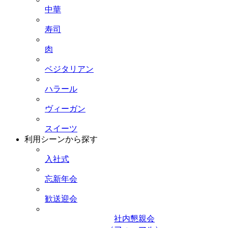
中華
寿司
肉
ベジタリアン
ハラール
ヴィーガン
スイーツ
利用シーンから探す
入社式
忘新年会
歓送迎会
社内懇親会