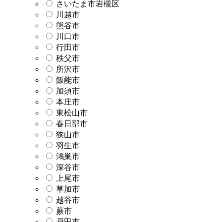
さいたま市岩槻区
川越市
熊谷市
川口市
行田市
秩父市
所沢市
飯能市
加須市
本庄市
東松山市
春日部市
狭山市
羽生市
鴻巣市
深谷市
上尾市
草加市
越谷市
蕨市
戸田市