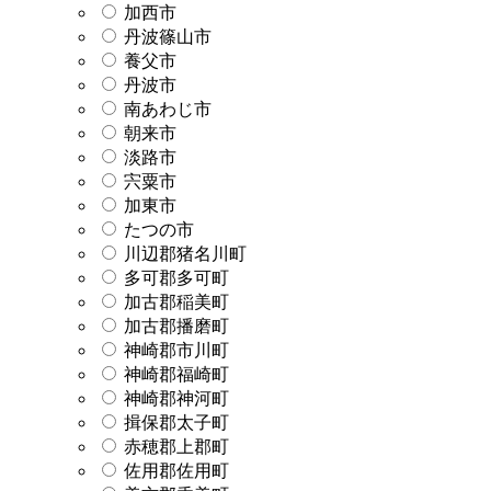
加西市
丹波篠山市
養父市
丹波市
南あわじ市
朝来市
淡路市
宍粟市
加東市
たつの市
川辺郡猪名川町
多可郡多可町
加古郡稲美町
加古郡播磨町
神崎郡市川町
神崎郡福崎町
神崎郡神河町
揖保郡太子町
赤穂郡上郡町
佐用郡佐用町