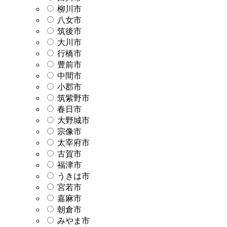
柳川市
八女市
筑後市
大川市
行橋市
豊前市
中間市
小郡市
筑紫野市
春日市
大野城市
宗像市
太宰府市
古賀市
福津市
うきは市
宮若市
嘉麻市
朝倉市
みやま市