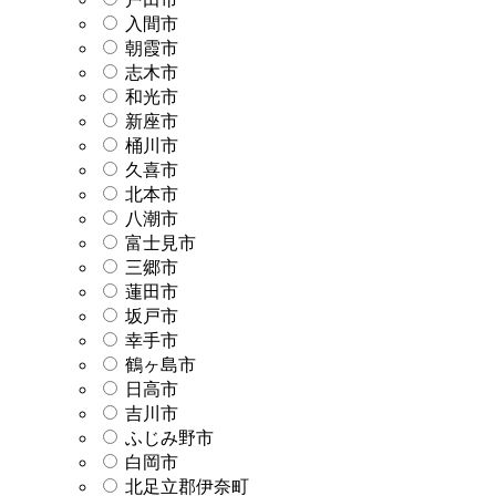
入間市
朝霞市
志木市
和光市
新座市
桶川市
久喜市
北本市
八潮市
富士見市
三郷市
蓮田市
坂戸市
幸手市
鶴ヶ島市
日高市
吉川市
ふじみ野市
白岡市
北足立郡伊奈町