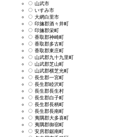
山武市
いすみ市
大網白里市
印旛郡酒々井町
印旛郡栄町
香取郡神崎町
香取郡多古町
香取郡東庄町
山武郡九十九里町
山武郡芝山町
山武郡横芝光町
長生郡一宮町
長生郡睦沢町
長生郡長生村
長生郡白子町
長生郡長柄町
長生郡長南町
夷隅郡大多喜町
夷隅郡御宿町
安房郡鋸南町