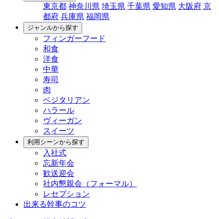
東京都
神奈川県
埼玉県
千葉県
愛知県
大阪府
京
都府
兵庫県
福岡県
ジャンルから探す
フィンガーフード
和食
洋食
中華
寿司
肉
ベジタリアン
ハラール
ヴィーガン
スイーツ
利用シーンから探す
入社式
忘新年会
歓送迎会
社内懇親会（フォーマル）
レセプション
出来る幹事のコツ