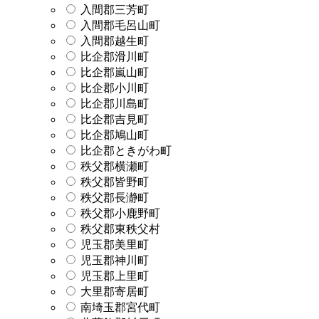
入間郡三芳町
入間郡毛呂山町
入間郡越生町
比企郡滑川町
比企郡嵐山町
比企郡小川町
比企郡川島町
比企郡吉見町
比企郡鳩山町
比企郡ときがわ町
秩父郡横瀬町
秩父郡皆野町
秩父郡長瀞町
秩父郡小鹿野町
秩父郡東秩父村
児玉郡美里町
児玉郡神川町
児玉郡上里町
大里郡寄居町
南埼玉郡宮代町