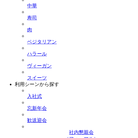
中華
寿司
肉
ベジタリアン
ハラール
ヴィーガン
スイーツ
利用シーンから探す
入社式
忘新年会
歓送迎会
社内懇親会