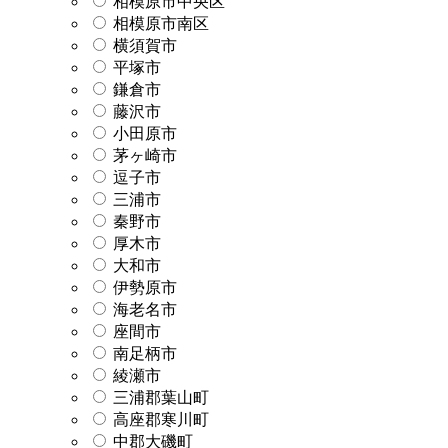
相模原市中央区
相模原市南区
横須賀市
平塚市
鎌倉市
藤沢市
小田原市
茅ヶ崎市
逗子市
三浦市
秦野市
厚木市
大和市
伊勢原市
海老名市
座間市
南足柄市
綾瀬市
三浦郡葉山町
高座郡寒川町
中郡大磯町