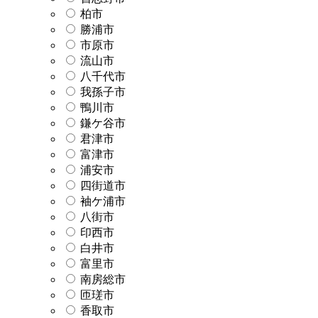
柏市
勝浦市
市原市
流山市
八千代市
我孫子市
鴨川市
鎌ケ谷市
君津市
富津市
浦安市
四街道市
袖ケ浦市
八街市
印西市
白井市
富里市
南房総市
匝瑳市
香取市