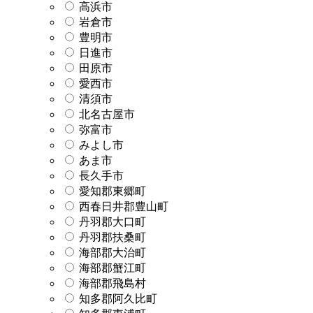
高浜市
岩倉市
豊明市
日進市
田原市
愛西市
清須市
北名古屋市
弥富市
みよし市
あま市
長久手市
愛知郡東郷町
西春日井郡豊山町
丹羽郡大口町
丹羽郡扶桑町
海部郡大治町
海部郡蟹江町
海部郡飛島村
知多郡阿久比町