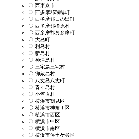
西東京市
西多摩郡瑞穂町
西多摩郡日の出町
西多摩郡檜原村
西多摩郡奥多摩町
大島町
利島村
新島村
神津島村
三宅島三宅村
御蔵島村
八丈島八丈町
青ヶ島村
小笠原村
横浜市鶴見区
横浜市神奈川区
横浜市西区
横浜市中区
横浜市南区
横浜市保土ケ谷区