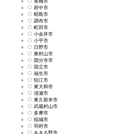
青梅市
府中市
昭島市
調布市
町田市
小金井市
小平市
日野市
東村山市
国分寺市
国立市
福生市
狛江市
東大和市
清瀬市
東久留米市
武蔵村山市
多摩市
稲城市
羽村市
あきる野市