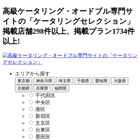
高級ケータリング・オードブル専門サ
イトの「ケータリングセレクション」
掲載店舗298件以上、掲載プラン1734件
以上!
エリアから探す
東京都
神奈川県
埼玉県
千葉県
愛知県
大阪府
京都府
兵庫県
福岡県
千代田区
中央区
港区
新宿区
文京区
台東区
墨田区