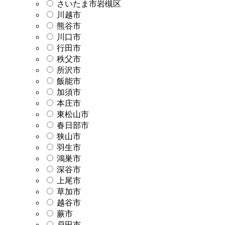
さいたま市岩槻区
川越市
熊谷市
川口市
行田市
秩父市
所沢市
飯能市
加須市
本庄市
東松山市
春日部市
狭山市
羽生市
鴻巣市
深谷市
上尾市
草加市
越谷市
蕨市
戸田市