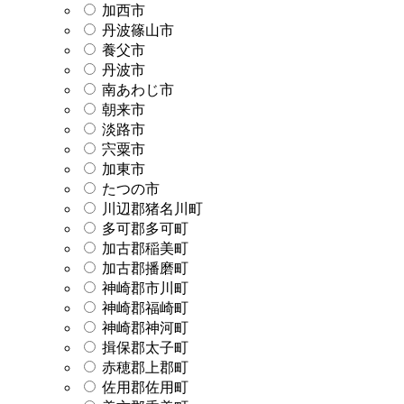
加西市
丹波篠山市
養父市
丹波市
南あわじ市
朝来市
淡路市
宍粟市
加東市
たつの市
川辺郡猪名川町
多可郡多可町
加古郡稲美町
加古郡播磨町
神崎郡市川町
神崎郡福崎町
神崎郡神河町
揖保郡太子町
赤穂郡上郡町
佐用郡佐用町