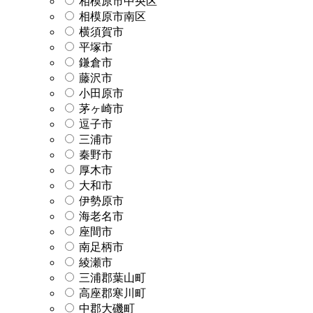
相模原市中央区
相模原市南区
横須賀市
平塚市
鎌倉市
藤沢市
小田原市
茅ヶ崎市
逗子市
三浦市
秦野市
厚木市
大和市
伊勢原市
海老名市
座間市
南足柄市
綾瀬市
三浦郡葉山町
高座郡寒川町
中郡大磯町