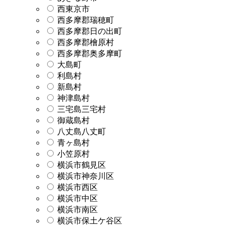
西東京市
西多摩郡瑞穂町
西多摩郡日の出町
西多摩郡檜原村
西多摩郡奥多摩町
大島町
利島村
新島村
神津島村
三宅島三宅村
御蔵島村
八丈島八丈町
青ヶ島村
小笠原村
横浜市鶴見区
横浜市神奈川区
横浜市西区
横浜市中区
横浜市南区
横浜市保土ケ谷区