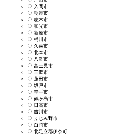
入間市
朝霞市
志木市
和光市
新座市
桶川市
久喜市
北本市
八潮市
富士見市
三郷市
蓮田市
坂戸市
幸手市
鶴ヶ島市
日高市
吉川市
ふじみ野市
白岡市
北足立郡伊奈町