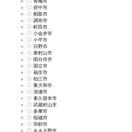
青梅市
府中市
昭島市
調布市
町田市
小金井市
小平市
日野市
東村山市
国分寺市
国立市
福生市
狛江市
東大和市
清瀬市
東久留米市
武蔵村山市
多摩市
稲城市
羽村市
あきる野市