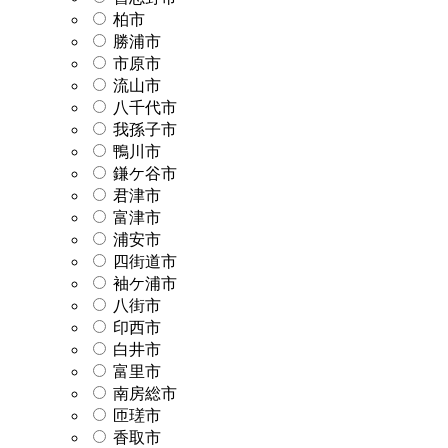
柏市
勝浦市
市原市
流山市
八千代市
我孫子市
鴨川市
鎌ケ谷市
君津市
富津市
浦安市
四街道市
袖ケ浦市
八街市
印西市
白井市
富里市
南房総市
匝瑳市
香取市