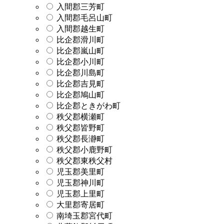
入間郡三芳町
入間郡毛呂山町
入間郡越生町
比企郡滑川町
比企郡嵐山町
比企郡小川町
比企郡川島町
比企郡吉見町
比企郡鳩山町
比企郡ときがわ町
秩父郡横瀬町
秩父郡皆野町
秩父郡長瀞町
秩父郡小鹿野町
秩父郡東秩父村
児玉郡美里町
児玉郡神川町
児玉郡上里町
大里郡寄居町
南埼玉郡宮代町