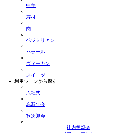
中華
寿司
肉
ベジタリアン
ハラール
ヴィーガン
スイーツ
利用シーンから探す
入社式
忘新年会
歓送迎会
社内懇親会