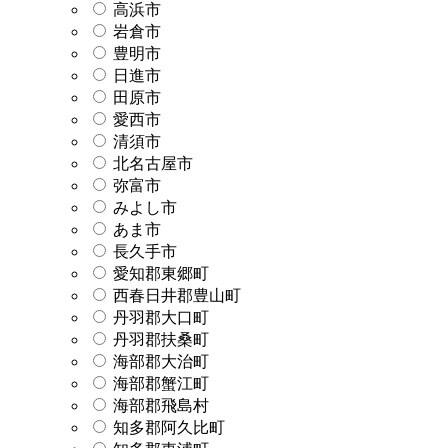
高浜市
岩倉市
豊明市
日進市
田原市
愛西市
清須市
北名古屋市
弥富市
みよし市
あま市
長久手市
愛知郡東郷町
西春日井郡豊山町
丹羽郡大口町
丹羽郡扶桑町
海部郡大治町
海部郡蟹江町
海部郡飛島村
知多郡阿久比町