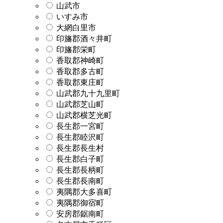
山武市
いすみ市
大網白里市
印旛郡酒々井町
印旛郡栄町
香取郡神崎町
香取郡多古町
香取郡東庄町
山武郡九十九里町
山武郡芝山町
山武郡横芝光町
長生郡一宮町
長生郡睦沢町
長生郡長生村
長生郡白子町
長生郡長柄町
長生郡長南町
夷隅郡大多喜町
夷隅郡御宿町
安房郡鋸南町