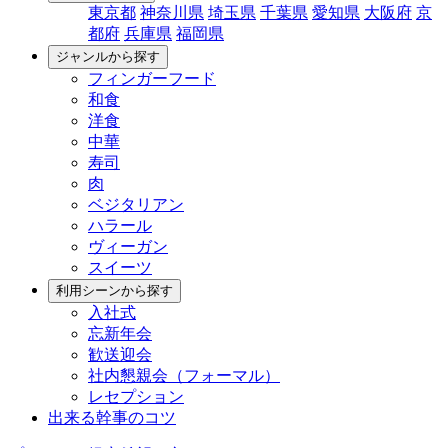
東京都
神奈川県
埼玉県
千葉県
愛知県
大阪府
京
都府
兵庫県
福岡県
ジャンルから探す
フィンガーフード
和食
洋食
中華
寿司
肉
ベジタリアン
ハラール
ヴィーガン
スイーツ
利用シーンから探す
入社式
忘新年会
歓送迎会
社内懇親会（フォーマル）
レセプション
出来る幹事のコツ