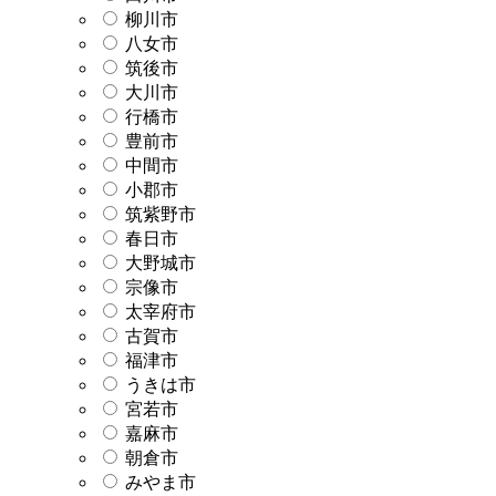
柳川市
八女市
筑後市
大川市
行橋市
豊前市
中間市
小郡市
筑紫野市
春日市
大野城市
宗像市
太宰府市
古賀市
福津市
うきは市
宮若市
嘉麻市
朝倉市
みやま市