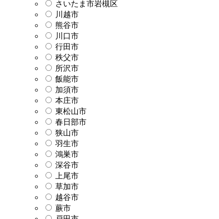
さいたま市岩槻区
川越市
熊谷市
川口市
行田市
秩父市
所沢市
飯能市
加須市
本庄市
東松山市
春日部市
狭山市
羽生市
鴻巣市
深谷市
上尾市
草加市
越谷市
蕨市
戸田市