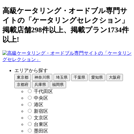
高級ケータリング・オードブル専門サ
イトの「ケータリングセレクション」
掲載店舗298件以上、掲載プラン1734件
以上!
エリアから探す
東京都
神奈川県
埼玉県
千葉県
愛知県
大阪府
京都府
兵庫県
福岡県
千代田区
中央区
港区
新宿区
文京区
台東区
墨田区