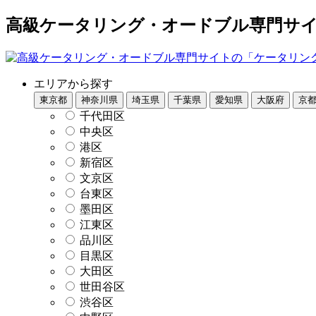
高級ケータリング・オードブル専門サイト
エリアから探す
東京都
神奈川県
埼玉県
千葉県
愛知県
大阪府
京
千代田区
中央区
港区
新宿区
文京区
台東区
墨田区
江東区
品川区
目黒区
大田区
世田谷区
渋谷区