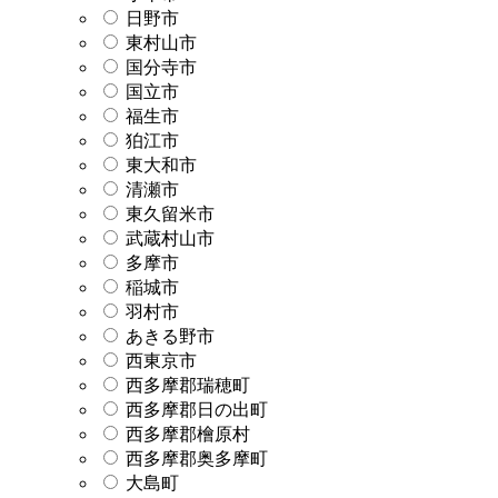
日野市
東村山市
国分寺市
国立市
福生市
狛江市
東大和市
清瀬市
東久留米市
武蔵村山市
多摩市
稲城市
羽村市
あきる野市
西東京市
西多摩郡瑞穂町
西多摩郡日の出町
西多摩郡檜原村
西多摩郡奥多摩町
大島町