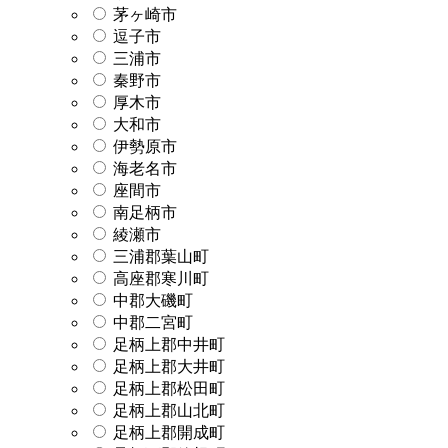
茅ヶ崎市
逗子市
三浦市
秦野市
厚木市
大和市
伊勢原市
海老名市
座間市
南足柄市
綾瀬市
三浦郡葉山町
高座郡寒川町
中郡大磯町
中郡二宮町
足柄上郡中井町
足柄上郡大井町
足柄上郡松田町
足柄上郡山北町
足柄上郡開成町