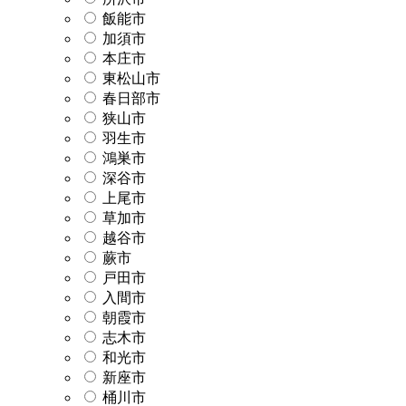
飯能市
加須市
本庄市
東松山市
春日部市
狭山市
羽生市
鴻巣市
深谷市
上尾市
草加市
越谷市
蕨市
戸田市
入間市
朝霞市
志木市
和光市
新座市
桶川市