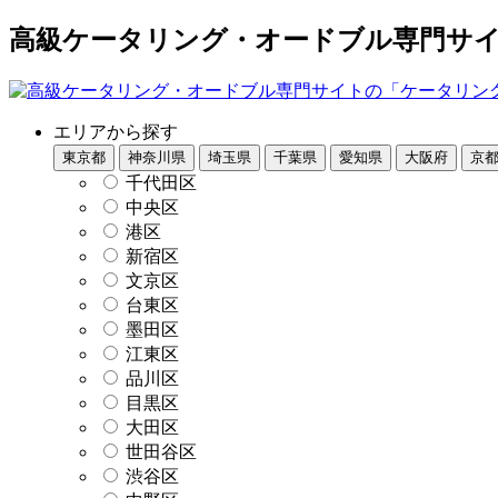
高級ケータリング・オードブル専門サイト
エリアから探す
東京都
神奈川県
埼玉県
千葉県
愛知県
大阪府
京
千代田区
中央区
港区
新宿区
文京区
台東区
墨田区
江東区
品川区
目黒区
大田区
世田谷区
渋谷区