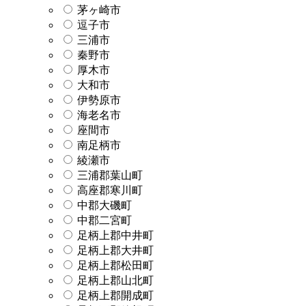
茅ヶ崎市
逗子市
三浦市
秦野市
厚木市
大和市
伊勢原市
海老名市
座間市
南足柄市
綾瀬市
三浦郡葉山町
高座郡寒川町
中郡大磯町
中郡二宮町
足柄上郡中井町
足柄上郡大井町
足柄上郡松田町
足柄上郡山北町
足柄上郡開成町