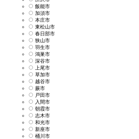
飯能市
加須市
本庄市
東松山市
春日部市
狭山市
羽生市
鴻巣市
深谷市
上尾市
草加市
越谷市
蕨市
戸田市
入間市
朝霞市
志木市
和光市
新座市
桶川市