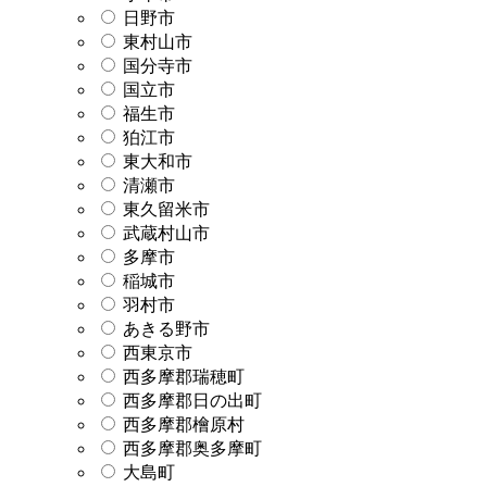
日野市
東村山市
国分寺市
国立市
福生市
狛江市
東大和市
清瀬市
東久留米市
武蔵村山市
多摩市
稲城市
羽村市
あきる野市
西東京市
西多摩郡瑞穂町
西多摩郡日の出町
西多摩郡檜原村
西多摩郡奥多摩町
大島町