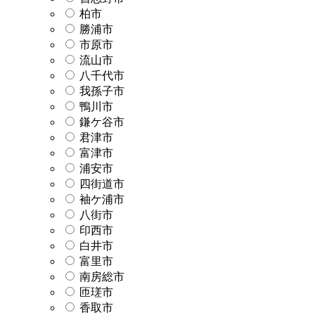
柏市
勝浦市
市原市
流山市
八千代市
我孫子市
鴨川市
鎌ケ谷市
君津市
富津市
浦安市
四街道市
袖ケ浦市
八街市
印西市
白井市
富里市
南房総市
匝瑳市
香取市