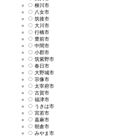
柳川市
八女市
筑後市
大川市
行橋市
豊前市
中間市
小郡市
筑紫野市
春日市
大野城市
宗像市
太宰府市
古賀市
福津市
うきは市
宮若市
嘉麻市
朝倉市
みやま市