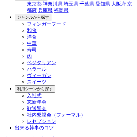
東京都
神奈川県
埼玉県
千葉県
愛知県
大阪府
京
都府
兵庫県
福岡県
ジャンルから探す
フィンガーフード
和食
洋食
中華
寿司
肉
ベジタリアン
ハラール
ヴィーガン
スイーツ
利用シーンから探す
入社式
忘新年会
歓送迎会
社内懇親会（フォーマル）
レセプション
出来る幹事のコツ