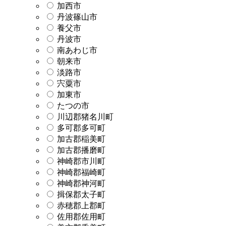
加西市
丹波篠山市
養父市
丹波市
南あわじ市
朝来市
淡路市
宍粟市
加東市
たつの市
川辺郡猪名川町
多可郡多可町
加古郡稲美町
加古郡播磨町
神崎郡市川町
神崎郡福崎町
神崎郡神河町
揖保郡太子町
赤穂郡上郡町
佐用郡佐用町