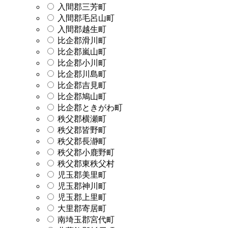
入間郡三芳町
入間郡毛呂山町
入間郡越生町
比企郡滑川町
比企郡嵐山町
比企郡小川町
比企郡川島町
比企郡吉見町
比企郡鳩山町
比企郡ときがわ町
秩父郡横瀬町
秩父郡皆野町
秩父郡長瀞町
秩父郡小鹿野町
秩父郡東秩父村
児玉郡美里町
児玉郡神川町
児玉郡上里町
大里郡寄居町
南埼玉郡宮代町