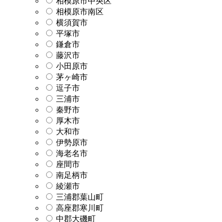
相模原市中央区
相模原市南区
横須賀市
平塚市
鎌倉市
藤沢市
小田原市
茅ヶ崎市
逗子市
三浦市
秦野市
厚木市
大和市
伊勢原市
海老名市
座間市
南足柄市
綾瀬市
三浦郡葉山町
高座郡寒川町
中郡大磯町