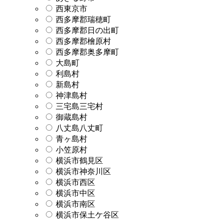
西東京市
西多摩郡瑞穂町
西多摩郡日の出町
西多摩郡檜原村
西多摩郡奥多摩町
大島町
利島村
新島村
神津島村
三宅島三宅村
御蔵島村
八丈島八丈町
青ヶ島村
小笠原村
横浜市鶴見区
横浜市神奈川区
横浜市西区
横浜市中区
横浜市南区
横浜市保土ケ谷区