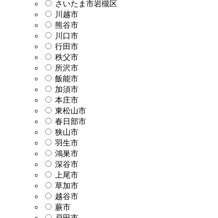
さいたま市岩槻区
川越市
熊谷市
川口市
行田市
秩父市
所沢市
飯能市
加須市
本庄市
東松山市
春日部市
狭山市
羽生市
鴻巣市
深谷市
上尾市
草加市
越谷市
蕨市
戸田市