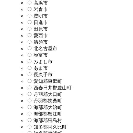
高浜市
岩倉市
豊明市
日進市
田原市
愛西市
清須市
北名古屋市
弥富市
みよし市
あま市
長久手市
愛知郡東郷町
西春日井郡豊山町
丹羽郡大口町
丹羽郡扶桑町
海部郡大治町
海部郡蟹江町
海部郡飛島村
知多郡阿久比町