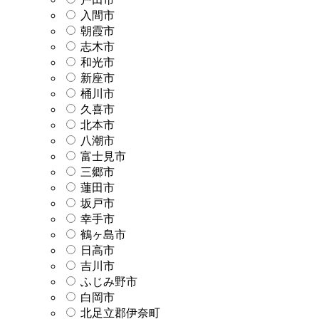
入間市
朝霞市
志木市
和光市
新座市
桶川市
久喜市
北本市
八潮市
富士見市
三郷市
蓮田市
坂戸市
幸手市
鶴ヶ島市
日高市
吉川市
ふじみ野市
白岡市
北足立郡伊奈町