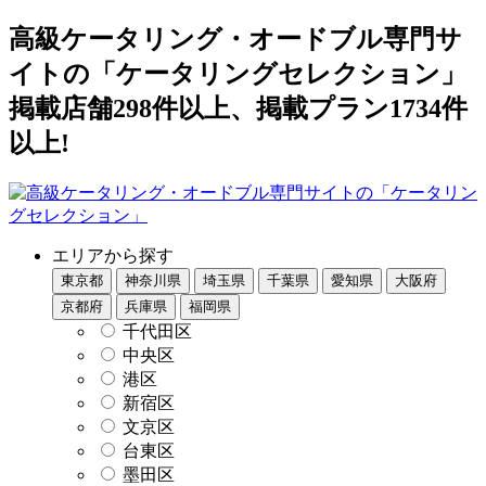
高級ケータリング・オードブル専門サ
イトの「ケータリングセレクション」
掲載店舗298件以上、掲載プラン1734件
以上!
エリアから探す
東京都
神奈川県
埼玉県
千葉県
愛知県
大阪府
京都府
兵庫県
福岡県
千代田区
中央区
港区
新宿区
文京区
台東区
墨田区