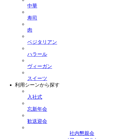
中華
寿司
肉
ベジタリアン
ハラール
ヴィーガン
スイーツ
利用シーンから探す
入社式
忘新年会
歓送迎会
社内懇親会