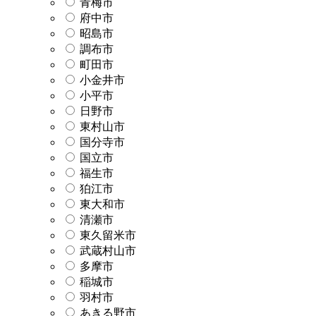
青梅市
府中市
昭島市
調布市
町田市
小金井市
小平市
日野市
東村山市
国分寺市
国立市
福生市
狛江市
東大和市
清瀬市
東久留米市
武蔵村山市
多摩市
稲城市
羽村市
あきる野市