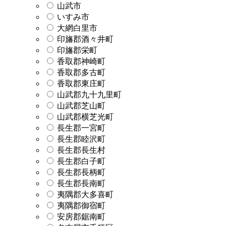
山武市
いすみ市
大網白里市
印旛郡酒々井町
印旛郡栄町
香取郡神崎町
香取郡多古町
香取郡東庄町
山武郡九十九里町
山武郡芝山町
山武郡横芝光町
長生郡一宮町
長生郡睦沢町
長生郡長生村
長生郡白子町
長生郡長柄町
長生郡長南町
夷隅郡大多喜町
夷隅郡御宿町
安房郡鋸南町