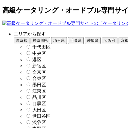
高級ケータリング・オードブル専門サイト
エリアから探す
東京都
神奈川県
埼玉県
千葉県
愛知県
大阪府
京
千代田区
中央区
港区
新宿区
文京区
台東区
墨田区
江東区
品川区
目黒区
大田区
世田谷区
渋谷区