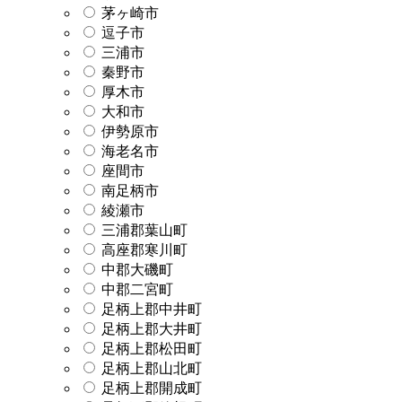
茅ヶ崎市
逗子市
三浦市
秦野市
厚木市
大和市
伊勢原市
海老名市
座間市
南足柄市
綾瀬市
三浦郡葉山町
高座郡寒川町
中郡大磯町
中郡二宮町
足柄上郡中井町
足柄上郡大井町
足柄上郡松田町
足柄上郡山北町
足柄上郡開成町