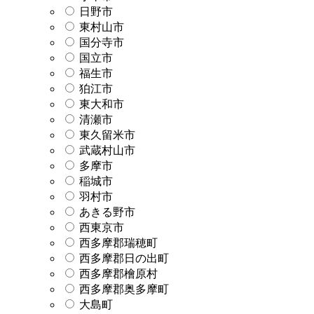
日野市
東村山市
国分寺市
国立市
福生市
狛江市
東大和市
清瀬市
東久留米市
武蔵村山市
多摩市
稲城市
羽村市
あきる野市
西東京市
西多摩郡瑞穂町
西多摩郡日の出町
西多摩郡檜原村
西多摩郡奥多摩町
大島町