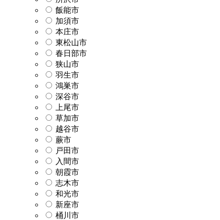
飯能市
加須市
本庄市
東松山市
春日部市
狭山市
羽生市
鴻巣市
深谷市
上尾市
草加市
越谷市
蕨市
戸田市
入間市
朝霞市
志木市
和光市
新座市
桶川市