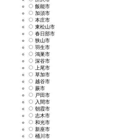
飯能市
加須市
本庄市
東松山市
春日部市
狭山市
羽生市
鴻巣市
深谷市
上尾市
草加市
越谷市
蕨市
戸田市
入間市
朝霞市
志木市
和光市
新座市
桶川市