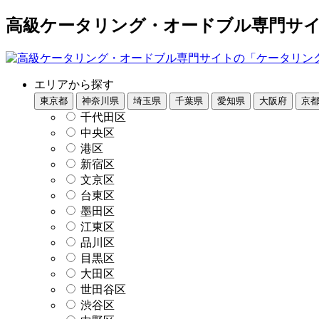
高級ケータリング・オードブル専門サイト
エリアから探す
東京都
神奈川県
埼玉県
千葉県
愛知県
大阪府
京
千代田区
中央区
港区
新宿区
文京区
台東区
墨田区
江東区
品川区
目黒区
大田区
世田谷区
渋谷区