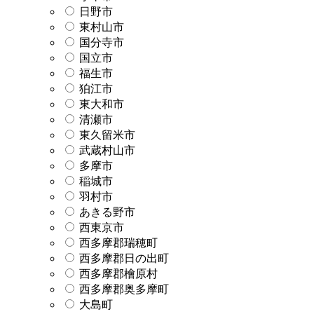
日野市
東村山市
国分寺市
国立市
福生市
狛江市
東大和市
清瀬市
東久留米市
武蔵村山市
多摩市
稲城市
羽村市
あきる野市
西東京市
西多摩郡瑞穂町
西多摩郡日の出町
西多摩郡檜原村
西多摩郡奥多摩町
大島町