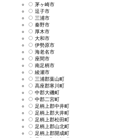
茅ヶ崎市
逗子市
三浦市
秦野市
厚木市
大和市
伊勢原市
海老名市
座間市
南足柄市
綾瀬市
三浦郡葉山町
高座郡寒川町
中郡大磯町
中郡二宮町
足柄上郡中井町
足柄上郡大井町
足柄上郡松田町
足柄上郡山北町
足柄上郡開成町