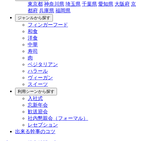
東京都
神奈川県
埼玉県
千葉県
愛知県
大阪府
京
都府
兵庫県
福岡県
ジャンルから探す
フィンガーフード
和食
洋食
中華
寿司
肉
ベジタリアン
ハラール
ヴィーガン
スイーツ
利用シーンから探す
入社式
忘新年会
歓送迎会
社内懇親会（フォーマル）
レセプション
出来る幹事のコツ