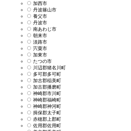
加西市
丹波篠山市
養父市
丹波市
南あわじ市
朝来市
淡路市
宍粟市
加東市
たつの市
川辺郡猪名川町
多可郡多可町
加古郡稲美町
加古郡播磨町
神崎郡市川町
神崎郡福崎町
神崎郡神河町
揖保郡太子町
赤穂郡上郡町
佐用郡佐用町