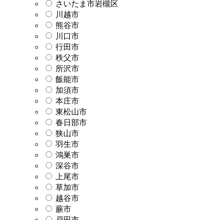
さいたま市岩槻区
川越市
熊谷市
川口市
行田市
秩父市
所沢市
飯能市
加須市
本庄市
東松山市
春日部市
狭山市
羽生市
鴻巣市
深谷市
上尾市
草加市
越谷市
蕨市
戸田市