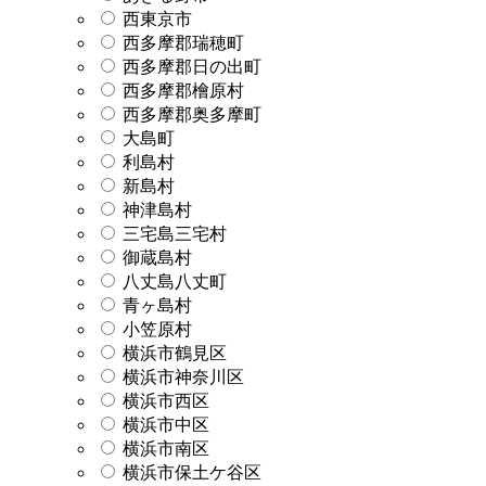
西東京市
西多摩郡瑞穂町
西多摩郡日の出町
西多摩郡檜原村
西多摩郡奥多摩町
大島町
利島村
新島村
神津島村
三宅島三宅村
御蔵島村
八丈島八丈町
青ヶ島村
小笠原村
横浜市鶴見区
横浜市神奈川区
横浜市西区
横浜市中区
横浜市南区
横浜市保土ケ谷区