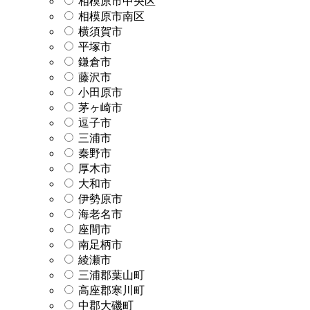
相模原市中央区
相模原市南区
横須賀市
平塚市
鎌倉市
藤沢市
小田原市
茅ヶ崎市
逗子市
三浦市
秦野市
厚木市
大和市
伊勢原市
海老名市
座間市
南足柄市
綾瀬市
三浦郡葉山町
高座郡寒川町
中郡大磯町