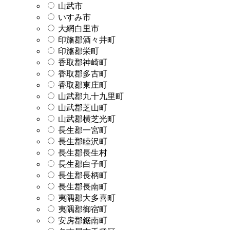
山武市
いすみ市
大網白里市
印旛郡酒々井町
印旛郡栄町
香取郡神崎町
香取郡多古町
香取郡東庄町
山武郡九十九里町
山武郡芝山町
山武郡横芝光町
長生郡一宮町
長生郡睦沢町
長生郡長生村
長生郡白子町
長生郡長柄町
長生郡長南町
夷隅郡大多喜町
夷隅郡御宿町
安房郡鋸南町