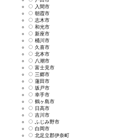
入間市
朝霞市
志木市
和光市
新座市
桶川市
久喜市
北本市
八潮市
富士見市
三郷市
蓮田市
坂戸市
幸手市
鶴ヶ島市
日高市
吉川市
ふじみ野市
白岡市
北足立郡伊奈町