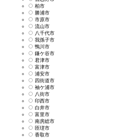
柏市
勝浦市
市原市
流山市
八千代市
我孫子市
鴨川市
鎌ケ谷市
君津市
富津市
浦安市
四街道市
袖ケ浦市
八街市
印西市
白井市
富里市
南房総市
匝瑳市
香取市