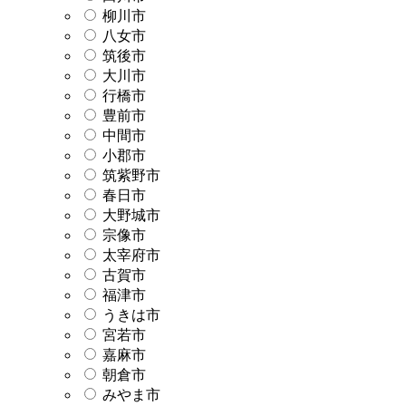
柳川市
八女市
筑後市
大川市
行橋市
豊前市
中間市
小郡市
筑紫野市
春日市
大野城市
宗像市
太宰府市
古賀市
福津市
うきは市
宮若市
嘉麻市
朝倉市
みやま市