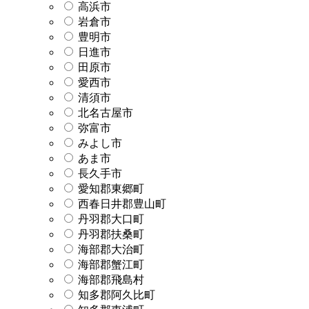
高浜市
岩倉市
豊明市
日進市
田原市
愛西市
清須市
北名古屋市
弥富市
みよし市
あま市
長久手市
愛知郡東郷町
西春日井郡豊山町
丹羽郡大口町
丹羽郡扶桑町
海部郡大治町
海部郡蟹江町
海部郡飛島村
知多郡阿久比町