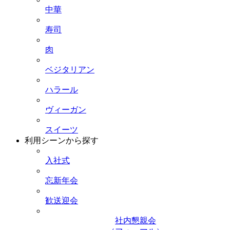
中華
寿司
肉
ベジタリアン
ハラール
ヴィーガン
スイーツ
利用シーンから探す
入社式
忘新年会
歓送迎会
社内懇親会