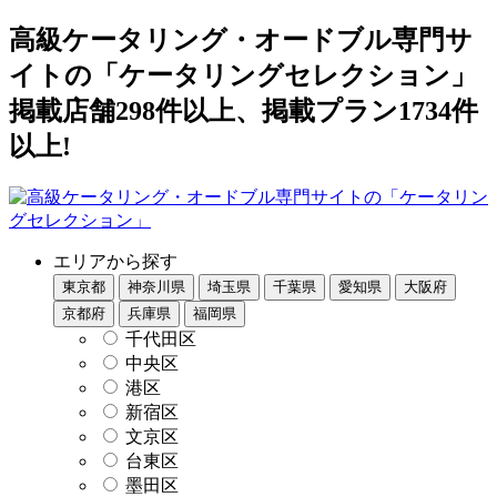
高級ケータリング・オードブル専門サ
イトの「ケータリングセレクション」
掲載店舗298件以上、掲載プラン1734件
以上!
エリアから探す
東京都
神奈川県
埼玉県
千葉県
愛知県
大阪府
京都府
兵庫県
福岡県
千代田区
中央区
港区
新宿区
文京区
台東区
墨田区