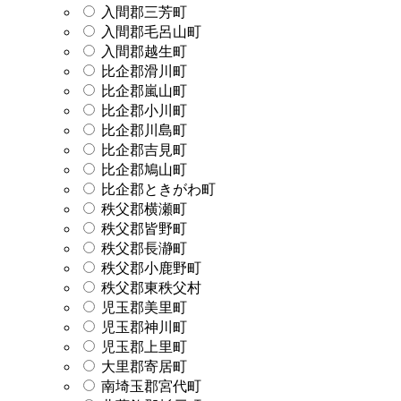
入間郡三芳町
入間郡毛呂山町
入間郡越生町
比企郡滑川町
比企郡嵐山町
比企郡小川町
比企郡川島町
比企郡吉見町
比企郡鳩山町
比企郡ときがわ町
秩父郡横瀬町
秩父郡皆野町
秩父郡長瀞町
秩父郡小鹿野町
秩父郡東秩父村
児玉郡美里町
児玉郡神川町
児玉郡上里町
大里郡寄居町
南埼玉郡宮代町