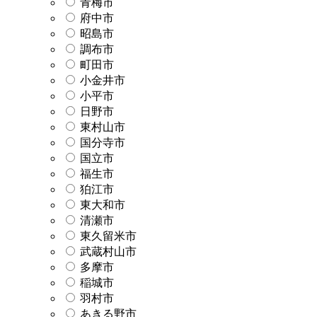
青梅市
府中市
昭島市
調布市
町田市
小金井市
小平市
日野市
東村山市
国分寺市
国立市
福生市
狛江市
東大和市
清瀬市
東久留米市
武蔵村山市
多摩市
稲城市
羽村市
あきる野市