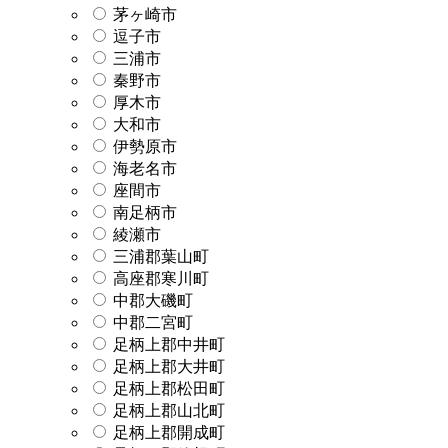
茅ヶ崎市
逗子市
三浦市
秦野市
厚木市
大和市
伊勢原市
海老名市
座間市
南足柄市
綾瀬市
三浦郡葉山町
高座郡寒川町
中郡大磯町
中郡二宮町
足柄上郡中井町
足柄上郡大井町
足柄上郡松田町
足柄上郡山北町
足柄上郡開成町