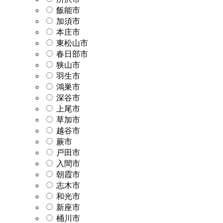
飯能市
加須市
本庄市
東松山市
春日部市
狭山市
羽生市
鴻巣市
深谷市
上尾市
草加市
越谷市
蕨市
戸田市
入間市
朝霞市
志木市
和光市
新座市
桶川市