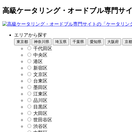
高級ケータリング・オードブル専門サイト
エリアから探す
東京都
神奈川県
埼玉県
千葉県
愛知県
大阪府
京
千代田区
中央区
港区
新宿区
文京区
台東区
墨田区
江東区
品川区
目黒区
大田区
世田谷区
渋谷区