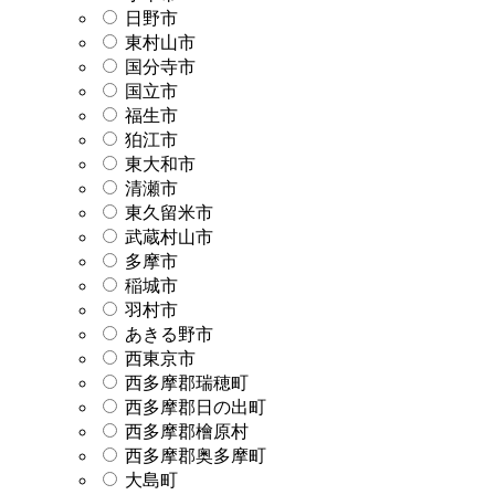
日野市
東村山市
国分寺市
国立市
福生市
狛江市
東大和市
清瀬市
東久留米市
武蔵村山市
多摩市
稲城市
羽村市
あきる野市
西東京市
西多摩郡瑞穂町
西多摩郡日の出町
西多摩郡檜原村
西多摩郡奥多摩町
大島町