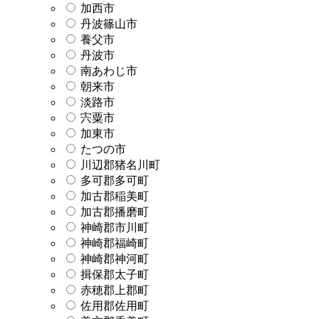
加西市
丹波篠山市
養父市
丹波市
南あわじ市
朝来市
淡路市
宍粟市
加東市
たつの市
川辺郡猪名川町
多可郡多可町
加古郡稲美町
加古郡播磨町
神崎郡市川町
神崎郡福崎町
神崎郡神河町
揖保郡太子町
赤穂郡上郡町
佐用郡佐用町