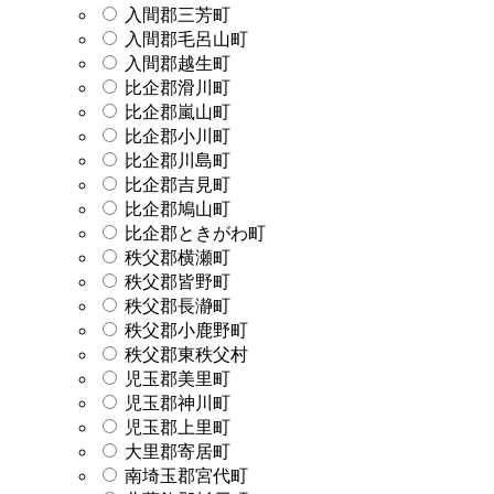
入間郡三芳町
入間郡毛呂山町
入間郡越生町
比企郡滑川町
比企郡嵐山町
比企郡小川町
比企郡川島町
比企郡吉見町
比企郡鳩山町
比企郡ときがわ町
秩父郡横瀬町
秩父郡皆野町
秩父郡長瀞町
秩父郡小鹿野町
秩父郡東秩父村
児玉郡美里町
児玉郡神川町
児玉郡上里町
大里郡寄居町
南埼玉郡宮代町