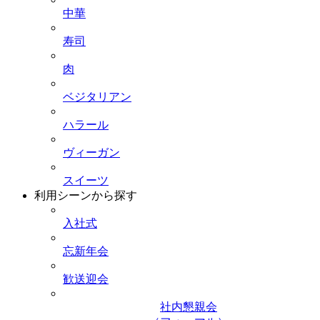
中華
寿司
肉
ベジタリアン
ハラール
ヴィーガン
スイーツ
利用シーンから探す
入社式
忘新年会
歓送迎会
社内懇親会