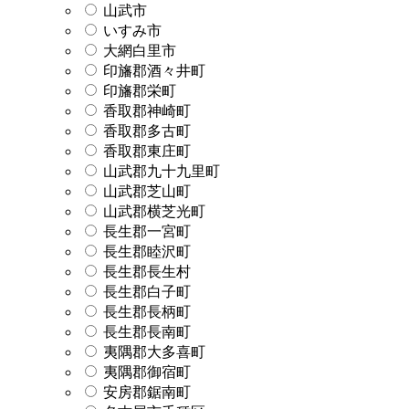
山武市
いすみ市
大網白里市
印旛郡酒々井町
印旛郡栄町
香取郡神崎町
香取郡多古町
香取郡東庄町
山武郡九十九里町
山武郡芝山町
山武郡横芝光町
長生郡一宮町
長生郡睦沢町
長生郡長生村
長生郡白子町
長生郡長柄町
長生郡長南町
夷隅郡大多喜町
夷隅郡御宿町
安房郡鋸南町