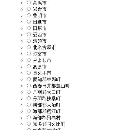
高浜市
岩倉市
豊明市
日進市
田原市
愛西市
清須市
北名古屋市
弥富市
みよし市
あま市
長久手市
愛知郡東郷町
西春日井郡豊山町
丹羽郡大口町
丹羽郡扶桑町
海部郡大治町
海部郡蟹江町
海部郡飛島村
知多郡阿久比町