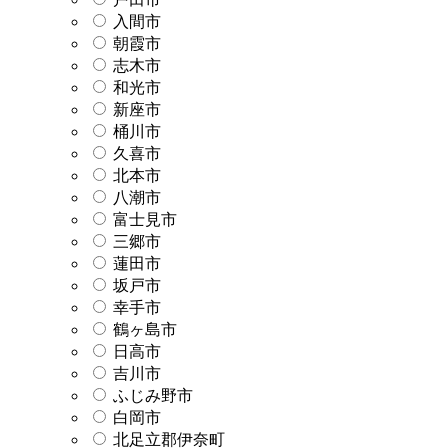
入間市
朝霞市
志木市
和光市
新座市
桶川市
久喜市
北本市
八潮市
富士見市
三郷市
蓮田市
坂戸市
幸手市
鶴ヶ島市
日高市
吉川市
ふじみ野市
白岡市
北足立郡伊奈町