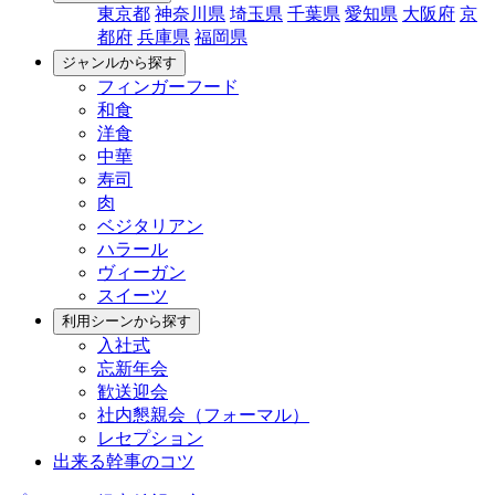
東京都
神奈川県
埼玉県
千葉県
愛知県
大阪府
京
都府
兵庫県
福岡県
ジャンルから探す
フィンガーフード
和食
洋食
中華
寿司
肉
ベジタリアン
ハラール
ヴィーガン
スイーツ
利用シーンから探す
入社式
忘新年会
歓送迎会
社内懇親会（フォーマル）
レセプション
出来る幹事のコツ