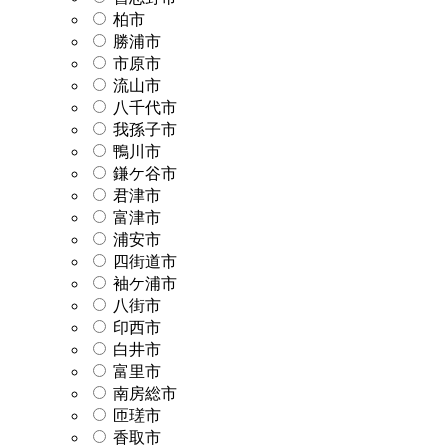
柏市
勝浦市
市原市
流山市
八千代市
我孫子市
鴨川市
鎌ケ谷市
君津市
富津市
浦安市
四街道市
袖ケ浦市
八街市
印西市
白井市
富里市
南房総市
匝瑳市
香取市