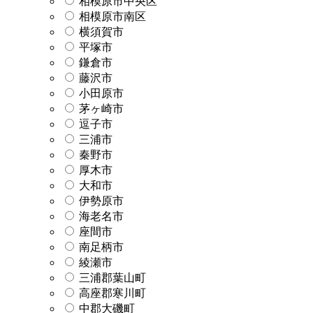
相模原市中央区
相模原市南区
横須賀市
平塚市
鎌倉市
藤沢市
小田原市
茅ヶ崎市
逗子市
三浦市
秦野市
厚木市
大和市
伊勢原市
海老名市
座間市
南足柄市
綾瀬市
三浦郡葉山町
高座郡寒川町
中郡大磯町