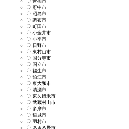
青梅市
府中市
昭島市
調布市
町田市
小金井市
小平市
日野市
東村山市
国分寺市
国立市
福生市
狛江市
東大和市
清瀬市
東久留米市
武蔵村山市
多摩市
稲城市
羽村市
あきる野市