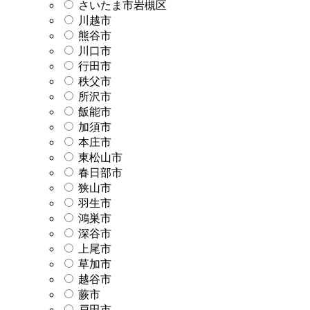
さいたま市岩槻区
川越市
熊谷市
川口市
行田市
秩父市
所沢市
飯能市
加須市
本庄市
東松山市
春日部市
狭山市
羽生市
鴻巣市
深谷市
上尾市
草加市
越谷市
蕨市
戸田市