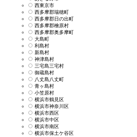
西東京市
西多摩郡瑞穂町
西多摩郡日の出町
西多摩郡檜原村
西多摩郡奥多摩町
大島町
利島村
新島村
神津島村
三宅島三宅村
御蔵島村
八丈島八丈町
青ヶ島村
小笠原村
横浜市鶴見区
横浜市神奈川区
横浜市西区
横浜市中区
横浜市南区
横浜市保土ケ谷区