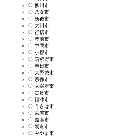
柳川市
八女市
筑後市
大川市
行橋市
豊前市
中間市
小郡市
筑紫野市
春日市
大野城市
宗像市
太宰府市
古賀市
福津市
うきは市
宮若市
嘉麻市
朝倉市
みやま市