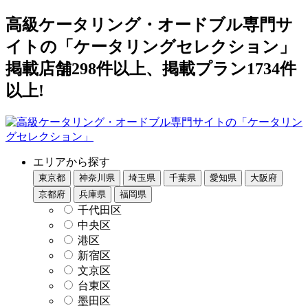
高級ケータリング・オードブル専門サ
イトの「ケータリングセレクション」
掲載店舗298件以上、掲載プラン1734件
以上!
エリアから探す
東京都
神奈川県
埼玉県
千葉県
愛知県
大阪府
京都府
兵庫県
福岡県
千代田区
中央区
港区
新宿区
文京区
台東区
墨田区