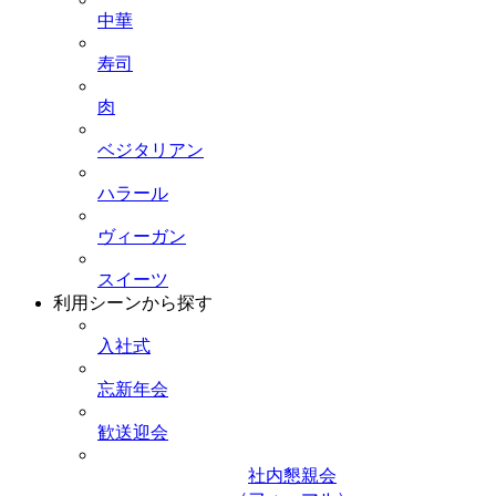
中華
寿司
肉
ベジタリアン
ハラール
ヴィーガン
スイーツ
利用シーンから探す
入社式
忘新年会
歓送迎会
社内懇親会