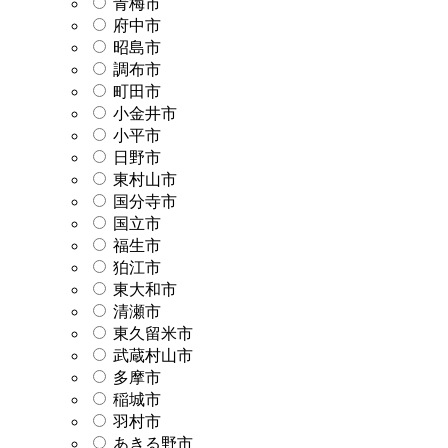
青梅市
府中市
昭島市
調布市
町田市
小金井市
小平市
日野市
東村山市
国分寺市
国立市
福生市
狛江市
東大和市
清瀬市
東久留米市
武蔵村山市
多摩市
稲城市
羽村市
あきる野市