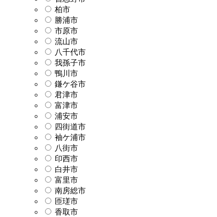
柏市
勝浦市
市原市
流山市
八千代市
我孫子市
鴨川市
鎌ケ谷市
君津市
富津市
浦安市
四街道市
袖ケ浦市
八街市
印西市
白井市
富里市
南房総市
匝瑳市
香取市