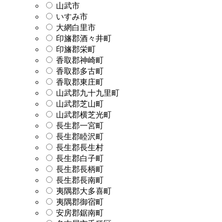
山武市
いすみ市
大網白里市
印旛郡酒々井町
印旛郡栄町
香取郡神崎町
香取郡多古町
香取郡東庄町
山武郡九十九里町
山武郡芝山町
山武郡横芝光町
長生郡一宮町
長生郡睦沢町
長生郡長生村
長生郡白子町
長生郡長柄町
長生郡長南町
夷隅郡大多喜町
夷隅郡御宿町
安房郡鋸南町