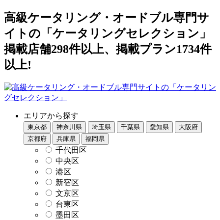
高級ケータリング・オードブル専門サ
イトの「ケータリングセレクション」
掲載店舗298件以上、掲載プラン1734件
以上!
エリアから探す
東京都
神奈川県
埼玉県
千葉県
愛知県
大阪府
京都府
兵庫県
福岡県
千代田区
中央区
港区
新宿区
文京区
台東区
墨田区