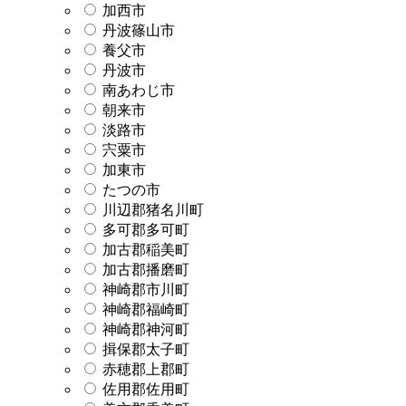
加西市
丹波篠山市
養父市
丹波市
南あわじ市
朝来市
淡路市
宍粟市
加東市
たつの市
川辺郡猪名川町
多可郡多可町
加古郡稲美町
加古郡播磨町
神崎郡市川町
神崎郡福崎町
神崎郡神河町
揖保郡太子町
赤穂郡上郡町
佐用郡佐用町