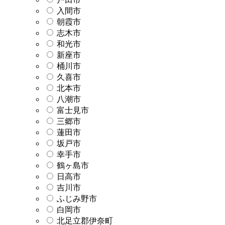
入間市
朝霞市
志木市
和光市
新座市
桶川市
久喜市
北本市
八潮市
富士見市
三郷市
蓮田市
坂戸市
幸手市
鶴ヶ島市
日高市
吉川市
ふじみ野市
白岡市
北足立郡伊奈町