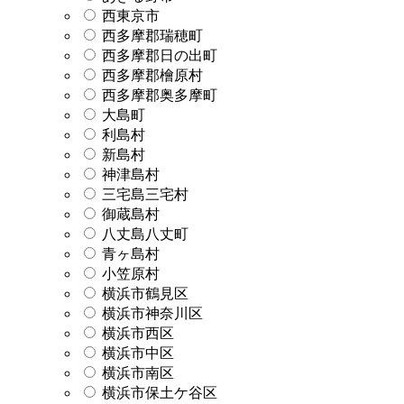
西東京市
西多摩郡瑞穂町
西多摩郡日の出町
西多摩郡檜原村
西多摩郡奥多摩町
大島町
利島村
新島村
神津島村
三宅島三宅村
御蔵島村
八丈島八丈町
青ヶ島村
小笠原村
横浜市鶴見区
横浜市神奈川区
横浜市西区
横浜市中区
横浜市南区
横浜市保土ケ谷区