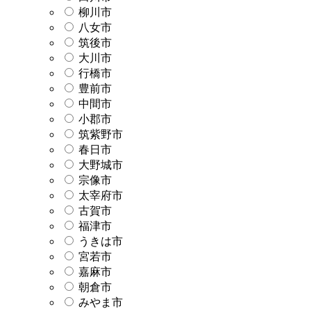
柳川市
八女市
筑後市
大川市
行橋市
豊前市
中間市
小郡市
筑紫野市
春日市
大野城市
宗像市
太宰府市
古賀市
福津市
うきは市
宮若市
嘉麻市
朝倉市
みやま市