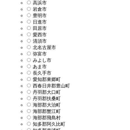
高浜市
岩倉市
豊明市
日進市
田原市
愛西市
清須市
北名古屋市
弥富市
みよし市
あま市
長久手市
愛知郡東郷町
西春日井郡豊山町
丹羽郡大口町
丹羽郡扶桑町
海部郡大治町
海部郡蟹江町
海部郡飛島村
知多郡阿久比町