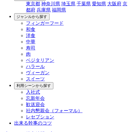
東京都
神奈川県
埼玉県
千葉県
愛知県
大阪府
京
都府
兵庫県
福岡県
ジャンルから探す
フィンガーフード
和食
洋食
中華
寿司
肉
ベジタリアン
ハラール
ヴィーガン
スイーツ
利用シーンから探す
入社式
忘新年会
歓送迎会
社内懇親会（フォーマル）
レセプション
出来る幹事のコツ