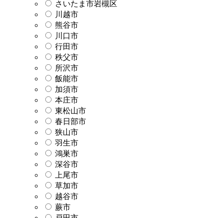
さいたま市岩槻区
川越市
熊谷市
川口市
行田市
秩父市
所沢市
飯能市
加須市
本庄市
東松山市
春日部市
狭山市
羽生市
鴻巣市
深谷市
上尾市
草加市
越谷市
蕨市
戸田市