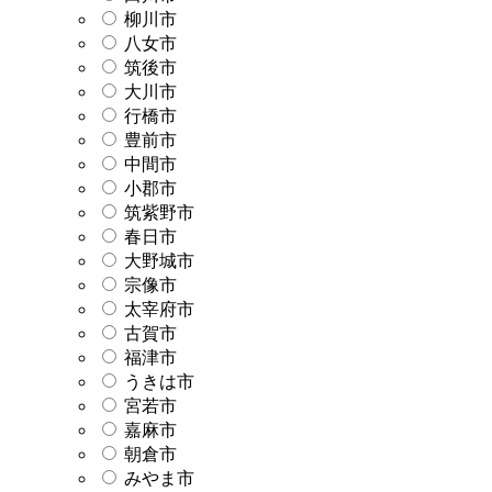
柳川市
八女市
筑後市
大川市
行橋市
豊前市
中間市
小郡市
筑紫野市
春日市
大野城市
宗像市
太宰府市
古賀市
福津市
うきは市
宮若市
嘉麻市
朝倉市
みやま市