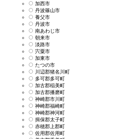
加西市
丹波篠山市
養父市
丹波市
南あわじ市
朝来市
淡路市
宍粟市
加東市
たつの市
川辺郡猪名川町
多可郡多可町
加古郡稲美町
加古郡播磨町
神崎郡市川町
神崎郡福崎町
神崎郡神河町
揖保郡太子町
赤穂郡上郡町
佐用郡佐用町