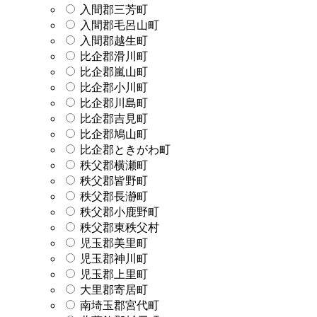
入間郡三芳町
入間郡毛呂山町
入間郡越生町
比企郡滑川町
比企郡嵐山町
比企郡小川町
比企郡川島町
比企郡吉見町
比企郡鳩山町
比企郡ときがわ町
秩父郡横瀬町
秩父郡皆野町
秩父郡長瀞町
秩父郡小鹿野町
秩父郡東秩父村
児玉郡美里町
児玉郡神川町
児玉郡上里町
大里郡寄居町
南埼玉郡宮代町