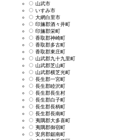
山武市
いすみ市
大網白里市
印旛郡酒々井町
印旛郡栄町
香取郡神崎町
香取郡多古町
香取郡東庄町
山武郡九十九里町
山武郡芝山町
山武郡横芝光町
長生郡一宮町
長生郡睦沢町
長生郡長生村
長生郡白子町
長生郡長柄町
長生郡長南町
夷隅郡大多喜町
夷隅郡御宿町
安房郡鋸南町