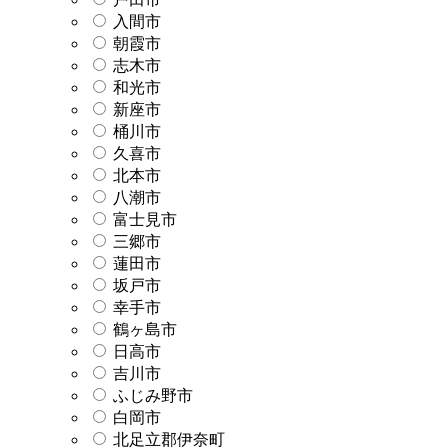
入間市
朝霞市
志木市
和光市
新座市
桶川市
久喜市
北本市
八潮市
富士見市
三郷市
蓮田市
坂戸市
幸手市
鶴ヶ島市
日高市
吉川市
ふじみ野市
白岡市
北足立郡伊奈町