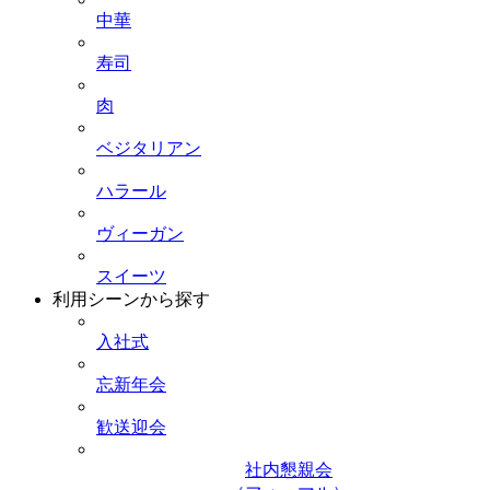
中華
寿司
肉
ベジタリアン
ハラール
ヴィーガン
スイーツ
利用シーンから探す
入社式
忘新年会
歓送迎会
社内懇親会