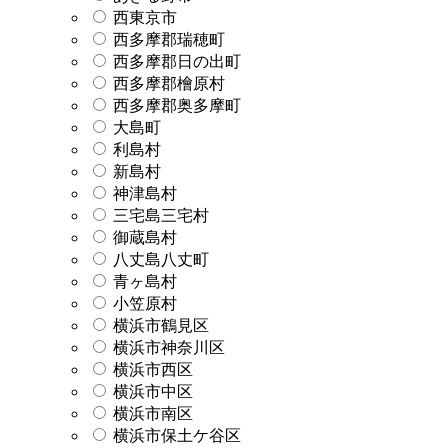
西東京市
西多摩郡瑞穂町
西多摩郡日の出町
西多摩郡檜原村
西多摩郡奥多摩町
大島町
利島村
新島村
神津島村
三宅島三宅村
御蔵島村
八丈島八丈町
青ヶ島村
小笠原村
横浜市鶴見区
横浜市神奈川区
横浜市西区
横浜市中区
横浜市南区
横浜市保土ケ谷区