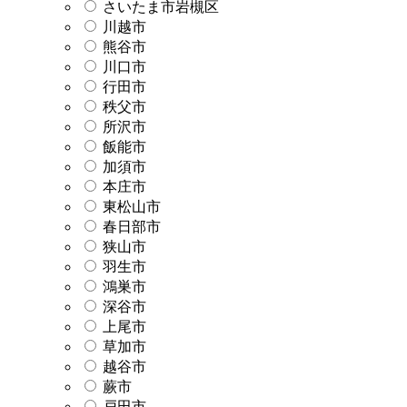
さいたま市岩槻区
川越市
熊谷市
川口市
行田市
秩父市
所沢市
飯能市
加須市
本庄市
東松山市
春日部市
狭山市
羽生市
鴻巣市
深谷市
上尾市
草加市
越谷市
蕨市
戸田市