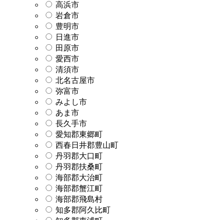
高浜市
岩倉市
豊明市
日進市
田原市
愛西市
清須市
北名古屋市
弥富市
みよし市
あま市
長久手市
愛知郡東郷町
西春日井郡豊山町
丹羽郡大口町
丹羽郡扶桑町
海部郡大治町
海部郡蟹江町
海部郡飛島村
知多郡阿久比町