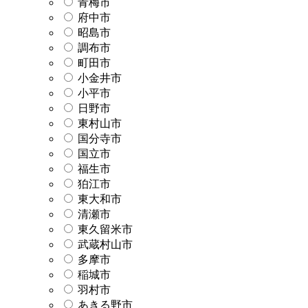
青梅市
府中市
昭島市
調布市
町田市
小金井市
小平市
日野市
東村山市
国分寺市
国立市
福生市
狛江市
東大和市
清瀬市
東久留米市
武蔵村山市
多摩市
稲城市
羽村市
あきる野市