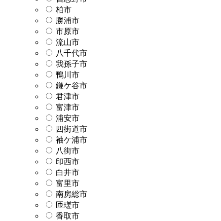
柏市
勝浦市
市原市
流山市
八千代市
我孫子市
鴨川市
鎌ケ谷市
君津市
富津市
浦安市
四街道市
袖ケ浦市
八街市
印西市
白井市
富里市
南房総市
匝瑳市
香取市