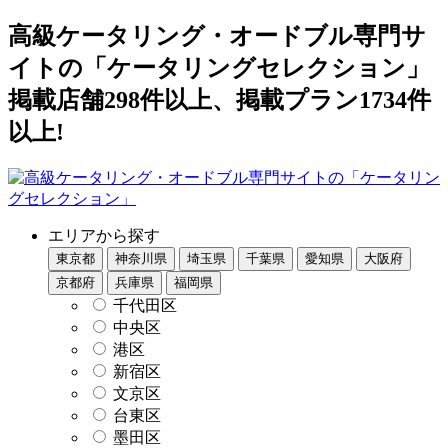
高級ケータリング・オードブル専門サ
イトの「ケータリングセレクション」
掲載店舗298件以上、掲載プラン1734件
以上!
エリアから探す
東京都
神奈川県
埼玉県
千葉県
愛知県
大阪府
京都府
兵庫県
福岡県
千代田区
中央区
港区
新宿区
文京区
台東区
墨田区