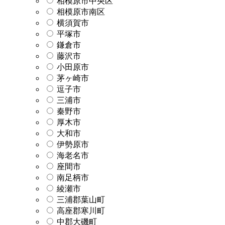
相模原市中央区
相模原市南区
横須賀市
平塚市
鎌倉市
藤沢市
小田原市
茅ヶ崎市
逗子市
三浦市
秦野市
厚木市
大和市
伊勢原市
海老名市
座間市
南足柄市
綾瀬市
三浦郡葉山町
高座郡寒川町
中郡大磯町