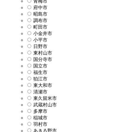
青梅市
府中市
昭島市
調布市
町田市
小金井市
小平市
日野市
東村山市
国分寺市
国立市
福生市
狛江市
東大和市
清瀬市
東久留米市
武蔵村山市
多摩市
稲城市
羽村市
あきる野市