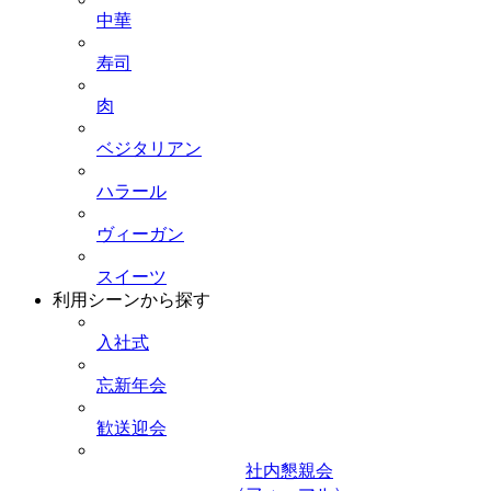
中華
寿司
肉
ベジタリアン
ハラール
ヴィーガン
スイーツ
利用シーンから探す
入社式
忘新年会
歓送迎会
社内懇親会