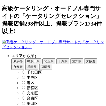
高級ケータリング・オードブル専門サ
イトの「ケータリングセレクション」
掲載店舗298件以上、掲載プラン1734件
以上!
エリアから探す
東京都
神奈川県
埼玉県
千葉県
愛知県
大阪府
京都府
兵庫県
福岡県
千代田区
中央区
港区
新宿区
文京区
台東区
墨田区