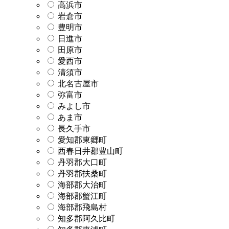
高浜市
岩倉市
豊明市
日進市
田原市
愛西市
清須市
北名古屋市
弥富市
みよし市
あま市
長久手市
愛知郡東郷町
西春日井郡豊山町
丹羽郡大口町
丹羽郡扶桑町
海部郡大治町
海部郡蟹江町
海部郡飛島村
知多郡阿久比町