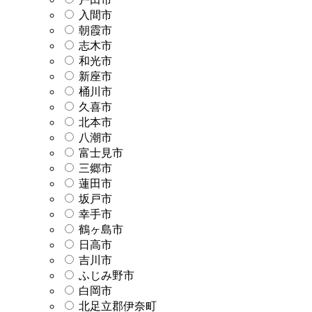
入間市
朝霞市
志木市
和光市
新座市
桶川市
久喜市
北本市
八潮市
富士見市
三郷市
蓮田市
坂戸市
幸手市
鶴ヶ島市
日高市
吉川市
ふじみ野市
白岡市
北足立郡伊奈町