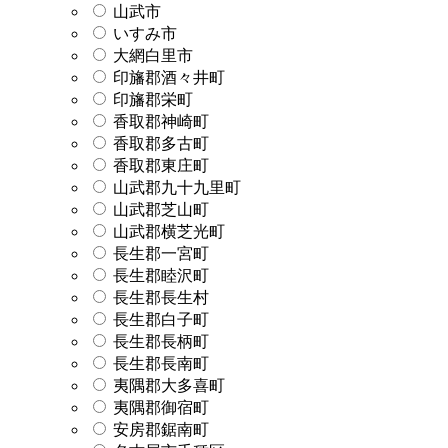
山武市
いすみ市
大網白里市
印旛郡酒々井町
印旛郡栄町
香取郡神崎町
香取郡多古町
香取郡東庄町
山武郡九十九里町
山武郡芝山町
山武郡横芝光町
長生郡一宮町
長生郡睦沢町
長生郡長生村
長生郡白子町
長生郡長柄町
長生郡長南町
夷隅郡大多喜町
夷隅郡御宿町
安房郡鋸南町