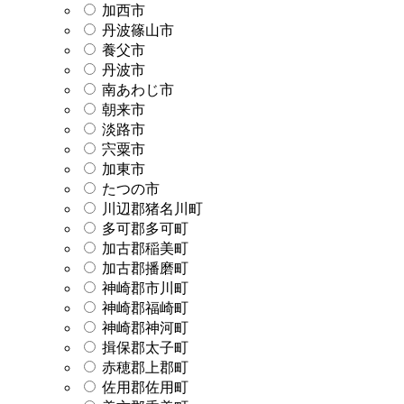
加西市
丹波篠山市
養父市
丹波市
南あわじ市
朝来市
淡路市
宍粟市
加東市
たつの市
川辺郡猪名川町
多可郡多可町
加古郡稲美町
加古郡播磨町
神崎郡市川町
神崎郡福崎町
神崎郡神河町
揖保郡太子町
赤穂郡上郡町
佐用郡佐用町