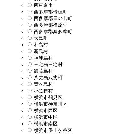
西東京市
西多摩郡瑞穂町
西多摩郡日の出町
西多摩郡檜原村
西多摩郡奥多摩町
大島町
利島村
新島村
神津島村
三宅島三宅村
御蔵島村
八丈島八丈町
青ヶ島村
小笠原村
横浜市鶴見区
横浜市神奈川区
横浜市西区
横浜市中区
横浜市南区
横浜市保土ケ谷区