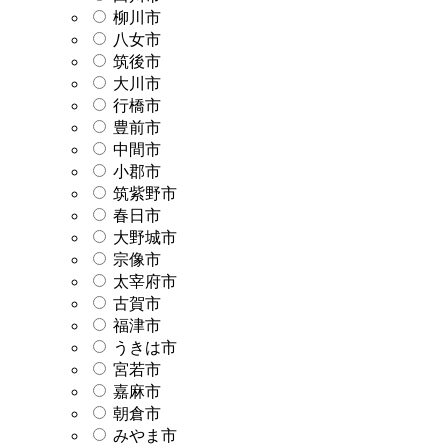
柳川市
八女市
筑後市
大川市
行橋市
豊前市
中間市
小郡市
筑紫野市
春日市
大野城市
宗像市
太宰府市
古賀市
福津市
うきは市
宮若市
嘉麻市
朝倉市
みやま市