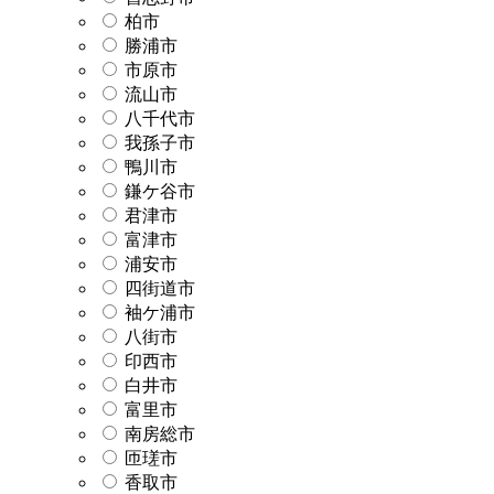
柏市
勝浦市
市原市
流山市
八千代市
我孫子市
鴨川市
鎌ケ谷市
君津市
富津市
浦安市
四街道市
袖ケ浦市
八街市
印西市
白井市
富里市
南房総市
匝瑳市
香取市