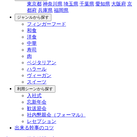
東京都
神奈川県
埼玉県
千葉県
愛知県
大阪府
京
都府
兵庫県
福岡県
ジャンルから探す
フィンガーフード
和食
洋食
中華
寿司
肉
ベジタリアン
ハラール
ヴィーガン
スイーツ
利用シーンから探す
入社式
忘新年会
歓送迎会
社内懇親会（フォーマル）
レセプション
出来る幹事のコツ