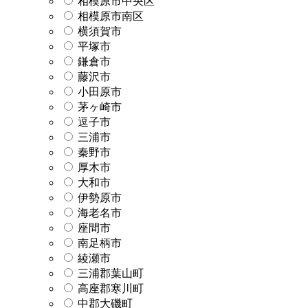
相模原市中央区
相模原市南区
横須賀市
平塚市
鎌倉市
藤沢市
小田原市
茅ヶ崎市
逗子市
三浦市
秦野市
厚木市
大和市
伊勢原市
海老名市
座間市
南足柄市
綾瀬市
三浦郡葉山町
高座郡寒川町
中郡大磯町