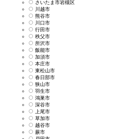
さいたま市岩槻区
川越市
熊谷市
川口市
行田市
秩父市
所沢市
飯能市
加須市
本庄市
東松山市
春日部市
狭山市
羽生市
鴻巣市
深谷市
上尾市
草加市
越谷市
蕨市
戸田市