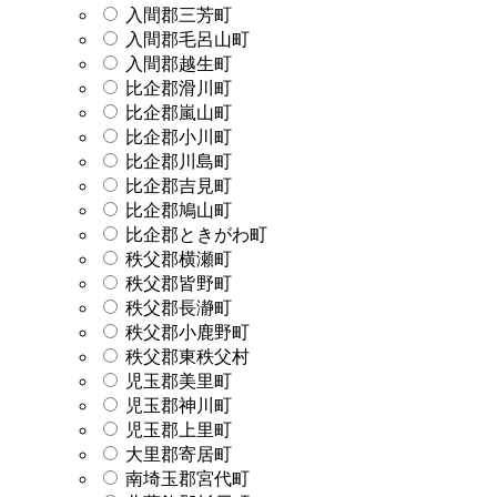
入間郡三芳町
入間郡毛呂山町
入間郡越生町
比企郡滑川町
比企郡嵐山町
比企郡小川町
比企郡川島町
比企郡吉見町
比企郡鳩山町
比企郡ときがわ町
秩父郡横瀬町
秩父郡皆野町
秩父郡長瀞町
秩父郡小鹿野町
秩父郡東秩父村
児玉郡美里町
児玉郡神川町
児玉郡上里町
大里郡寄居町
南埼玉郡宮代町