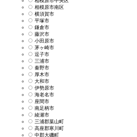
相模原市中央区
相模原市南区
横須賀市
平塚市
鎌倉市
藤沢市
小田原市
茅ヶ崎市
逗子市
三浦市
秦野市
厚木市
大和市
伊勢原市
海老名市
座間市
南足柄市
綾瀬市
三浦郡葉山町
高座郡寒川町
中郡大磯町