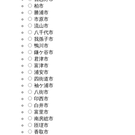
柏市
勝浦市
市原市
流山市
八千代市
我孫子市
鴨川市
鎌ケ谷市
君津市
富津市
浦安市
四街道市
袖ケ浦市
八街市
印西市
白井市
富里市
南房総市
匝瑳市
香取市