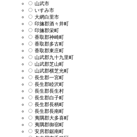
山武市
いすみ市
大網白里市
印旛郡酒々井町
印旛郡栄町
香取郡神崎町
香取郡多古町
香取郡東庄町
山武郡九十九里町
山武郡芝山町
山武郡横芝光町
長生郡一宮町
長生郡睦沢町
長生郡長生村
長生郡白子町
長生郡長柄町
長生郡長南町
夷隅郡大多喜町
夷隅郡御宿町
安房郡鋸南町