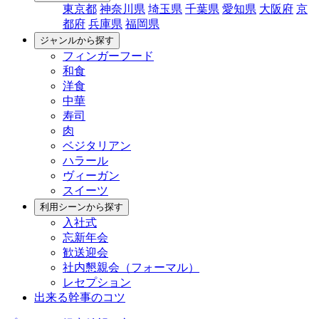
東京都
神奈川県
埼玉県
千葉県
愛知県
大阪府
京
都府
兵庫県
福岡県
ジャンルから探す
フィンガーフード
和食
洋食
中華
寿司
肉
ベジタリアン
ハラール
ヴィーガン
スイーツ
利用シーンから探す
入社式
忘新年会
歓送迎会
社内懇親会（フォーマル）
レセプション
出来る幹事のコツ