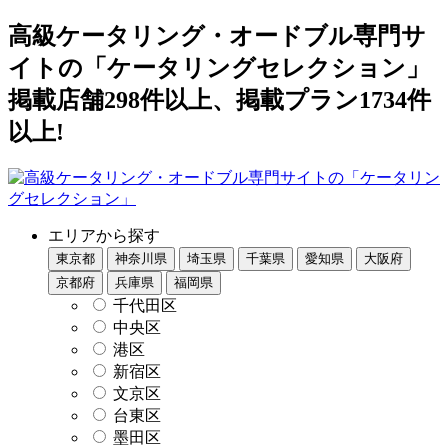
高級ケータリング・オードブル専門サ
イトの「ケータリングセレクション」
掲載店舗298件以上、掲載プラン1734件
以上!
エリアから探す
東京都
神奈川県
埼玉県
千葉県
愛知県
大阪府
京都府
兵庫県
福岡県
千代田区
中央区
港区
新宿区
文京区
台東区
墨田区