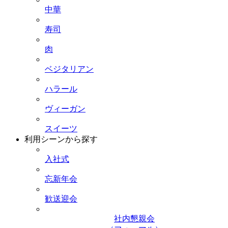
中華
寿司
肉
ベジタリアン
ハラール
ヴィーガン
スイーツ
利用シーンから探す
入社式
忘新年会
歓送迎会
社内懇親会