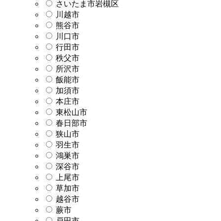
さいたま市岩槻区
川越市
熊谷市
川口市
行田市
秩父市
所沢市
飯能市
加須市
本庄市
東松山市
春日部市
狭山市
羽生市
鴻巣市
深谷市
上尾市
草加市
越谷市
蕨市
戸田市