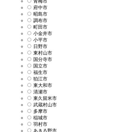
青梅市
府中市
昭島市
調布市
町田市
小金井市
小平市
日野市
東村山市
国分寺市
国立市
福生市
狛江市
東大和市
清瀬市
東久留米市
武蔵村山市
多摩市
稲城市
羽村市
あきる野市