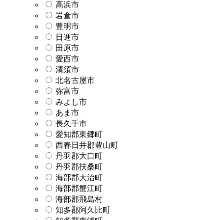
高浜市
岩倉市
豊明市
日進市
田原市
愛西市
清須市
北名古屋市
弥富市
みよし市
あま市
長久手市
愛知郡東郷町
西春日井郡豊山町
丹羽郡大口町
丹羽郡扶桑町
海部郡大治町
海部郡蟹江町
海部郡飛島村
知多郡阿久比町