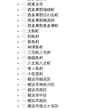
西東京市
西多摩郡瑞穂町
西多摩郡日の出町
西多摩郡檜原村
西多摩郡奥多摩町
大島町
利島村
新島村
神津島村
三宅島三宅村
御蔵島村
八丈島八丈町
青ヶ島村
小笠原村
横浜市鶴見区
横浜市神奈川区
横浜市西区
横浜市中区
横浜市南区
横浜市保土ケ谷区