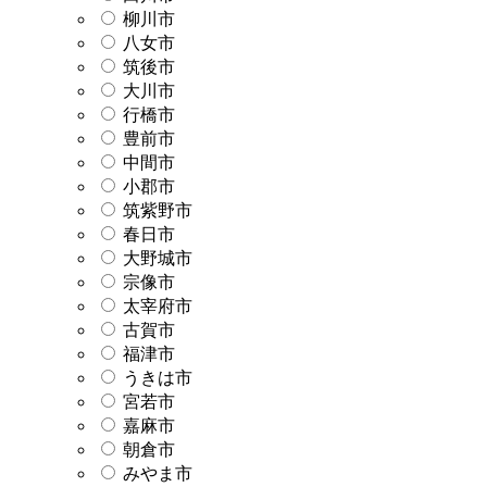
柳川市
八女市
筑後市
大川市
行橋市
豊前市
中間市
小郡市
筑紫野市
春日市
大野城市
宗像市
太宰府市
古賀市
福津市
うきは市
宮若市
嘉麻市
朝倉市
みやま市