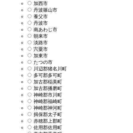
加西市
丹波篠山市
養父市
丹波市
南あわじ市
朝来市
淡路市
宍粟市
加東市
たつの市
川辺郡猪名川町
多可郡多可町
加古郡稲美町
加古郡播磨町
神崎郡市川町
神崎郡福崎町
神崎郡神河町
揖保郡太子町
赤穂郡上郡町
佐用郡佐用町