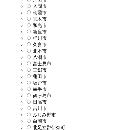
入間市
朝霞市
志木市
和光市
新座市
桶川市
久喜市
北本市
八潮市
富士見市
三郷市
蓮田市
坂戸市
幸手市
鶴ヶ島市
日高市
吉川市
ふじみ野市
白岡市
北足立郡伊奈町