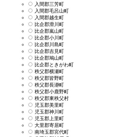
入間郡三芳町
入間郡毛呂山町
入間郡越生町
比企郡滑川町
比企郡嵐山町
比企郡小川町
比企郡川島町
比企郡吉見町
比企郡鳩山町
比企郡ときがわ町
秩父郡横瀬町
秩父郡皆野町
秩父郡長瀞町
秩父郡小鹿野町
秩父郡東秩父村
児玉郡美里町
児玉郡神川町
児玉郡上里町
大里郡寄居町
南埼玉郡宮代町