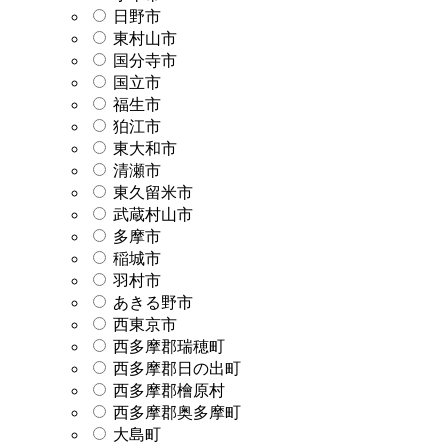
日野市
東村山市
国分寺市
国立市
福生市
狛江市
東大和市
清瀬市
東久留米市
武蔵村山市
多摩市
稲城市
羽村市
あきる野市
西東京市
西多摩郡瑞穂町
西多摩郡日の出町
西多摩郡檜原村
西多摩郡奥多摩町
大島町