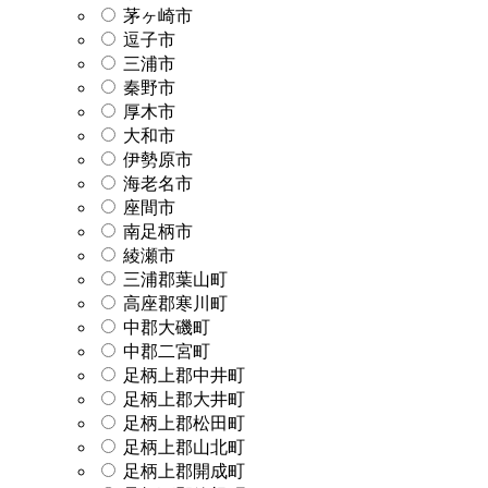
茅ヶ崎市
逗子市
三浦市
秦野市
厚木市
大和市
伊勢原市
海老名市
座間市
南足柄市
綾瀬市
三浦郡葉山町
高座郡寒川町
中郡大磯町
中郡二宮町
足柄上郡中井町
足柄上郡大井町
足柄上郡松田町
足柄上郡山北町
足柄上郡開成町