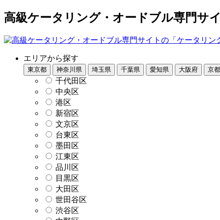
高級ケータリング・オードブル専門サイト
エリアから探す
東京都
神奈川県
埼玉県
千葉県
愛知県
大阪府
京
千代田区
中央区
港区
新宿区
文京区
台東区
墨田区
江東区
品川区
目黒区
大田区
世田谷区
渋谷区