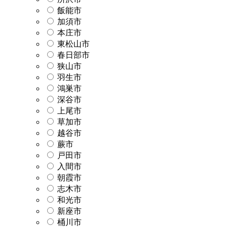
飯能市
加須市
本庄市
東松山市
春日部市
狭山市
羽生市
鴻巣市
深谷市
上尾市
草加市
越谷市
蕨市
戸田市
入間市
朝霞市
志木市
和光市
新座市
桶川市