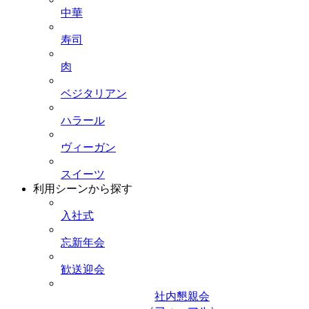
中華
寿司
肉
ベジタリアン
ハラール
ヴィーガン
スイーツ
利用シーンから探す
入社式
忘新年会
歓送迎会
社内懇親会