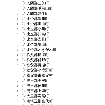
入間郡三芳町
入間郡毛呂山町
入間郡越生町
比企郡滑川町
比企郡嵐山町
比企郡小川町
比企郡川島町
比企郡吉見町
比企郡鳩山町
比企郡ときがわ町
秩父郡横瀬町
秩父郡皆野町
秩父郡長瀞町
秩父郡小鹿野町
秩父郡東秩父村
児玉郡美里町
児玉郡神川町
児玉郡上里町
大里郡寄居町
南埼玉郡宮代町