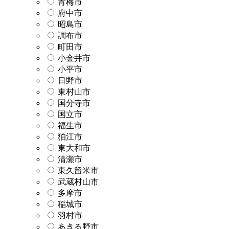
青梅市
府中市
昭島市
調布市
町田市
小金井市
小平市
日野市
東村山市
国分寺市
国立市
福生市
狛江市
東大和市
清瀬市
東久留米市
武蔵村山市
多摩市
稲城市
羽村市
あきる野市