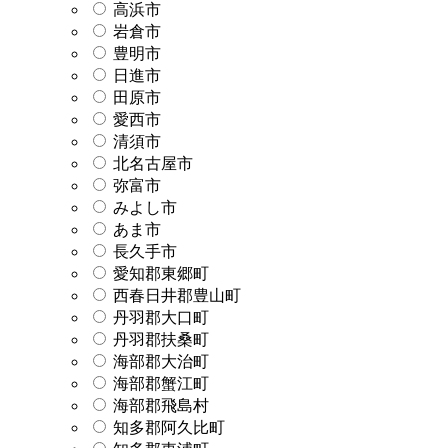
高浜市
岩倉市
豊明市
日進市
田原市
愛西市
清須市
北名古屋市
弥富市
みよし市
あま市
長久手市
愛知郡東郷町
西春日井郡豊山町
丹羽郡大口町
丹羽郡扶桑町
海部郡大治町
海部郡蟹江町
海部郡飛島村
知多郡阿久比町