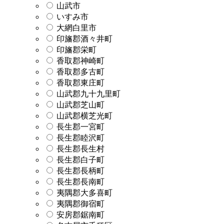
山武市
いすみ市
大網白里市
印旛郡酒々井町
印旛郡栄町
香取郡神崎町
香取郡多古町
香取郡東庄町
山武郡九十九里町
山武郡芝山町
山武郡横芝光町
長生郡一宮町
長生郡睦沢町
長生郡長生村
長生郡白子町
長生郡長柄町
長生郡長南町
夷隅郡大多喜町
夷隅郡御宿町
安房郡鋸南町