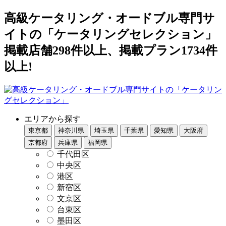
高級ケータリング・オードブル専門サ
イトの「ケータリングセレクション」
掲載店舗298件以上、掲載プラン1734件
以上!
エリアから探す
東京都
神奈川県
埼玉県
千葉県
愛知県
大阪府
京都府
兵庫県
福岡県
千代田区
中央区
港区
新宿区
文京区
台東区
墨田区