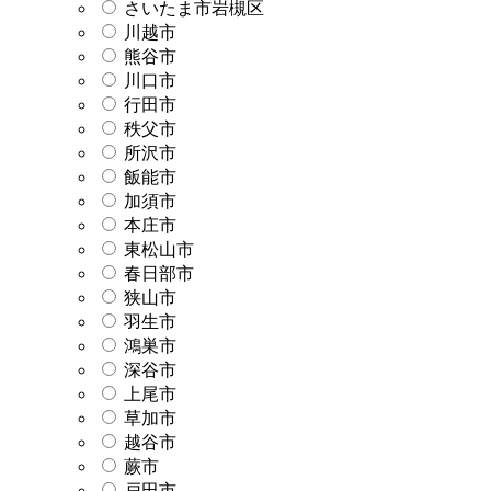
さいたま市岩槻区
川越市
熊谷市
川口市
行田市
秩父市
所沢市
飯能市
加須市
本庄市
東松山市
春日部市
狭山市
羽生市
鴻巣市
深谷市
上尾市
草加市
越谷市
蕨市
戸田市