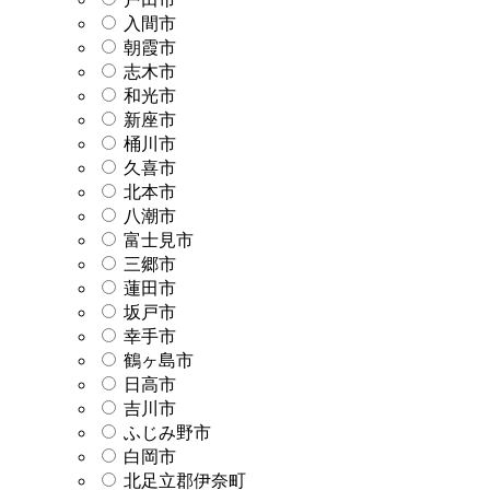
入間市
朝霞市
志木市
和光市
新座市
桶川市
久喜市
北本市
八潮市
富士見市
三郷市
蓮田市
坂戸市
幸手市
鶴ヶ島市
日高市
吉川市
ふじみ野市
白岡市
北足立郡伊奈町