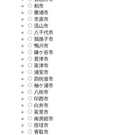
柏市
勝浦市
市原市
流山市
八千代市
我孫子市
鴨川市
鎌ケ谷市
君津市
富津市
浦安市
四街道市
袖ケ浦市
八街市
印西市
白井市
富里市
南房総市
匝瑳市
香取市