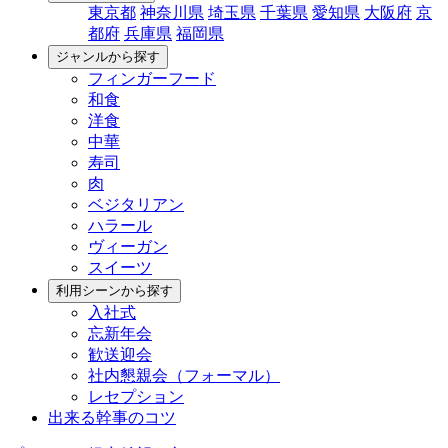
東京都
神奈川県
埼玉県
千葉県
愛知県
大阪府
京
都府
兵庫県
福岡県
ジャンルから探す
フィンガーフード
和食
洋食
中華
寿司
肉
ベジタリアン
ハラール
ヴィーガン
スイーツ
利用シーンから探す
入社式
忘新年会
歓送迎会
社内懇親会（フォーマル）
レセプション
出来る幹事のコツ