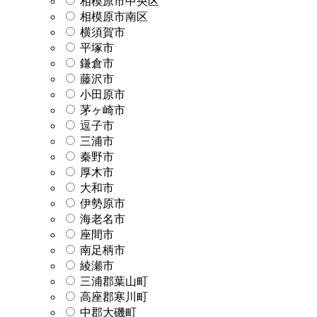
相模原市中央区
相模原市南区
横須賀市
平塚市
鎌倉市
藤沢市
小田原市
茅ヶ崎市
逗子市
三浦市
秦野市
厚木市
大和市
伊勢原市
海老名市
座間市
南足柄市
綾瀬市
三浦郡葉山町
高座郡寒川町
中郡大磯町