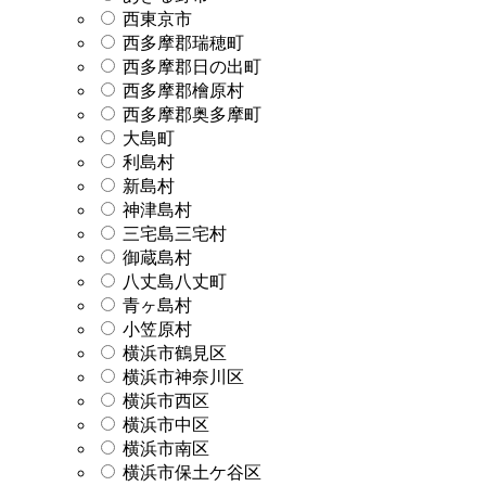
西東京市
西多摩郡瑞穂町
西多摩郡日の出町
西多摩郡檜原村
西多摩郡奥多摩町
大島町
利島村
新島村
神津島村
三宅島三宅村
御蔵島村
八丈島八丈町
青ヶ島村
小笠原村
横浜市鶴見区
横浜市神奈川区
横浜市西区
横浜市中区
横浜市南区
横浜市保土ケ谷区