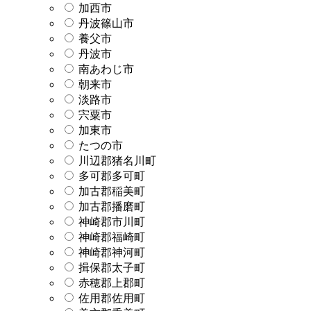
加西市
丹波篠山市
養父市
丹波市
南あわじ市
朝来市
淡路市
宍粟市
加東市
たつの市
川辺郡猪名川町
多可郡多可町
加古郡稲美町
加古郡播磨町
神崎郡市川町
神崎郡福崎町
神崎郡神河町
揖保郡太子町
赤穂郡上郡町
佐用郡佐用町