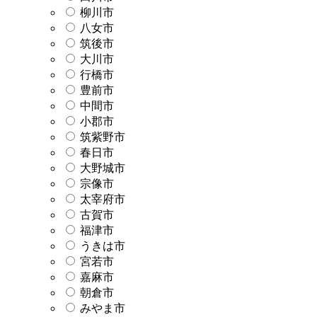
柳川市
八女市
筑後市
大川市
行橋市
豊前市
中間市
小郡市
筑紫野市
春日市
大野城市
宗像市
太宰府市
古賀市
福津市
うきは市
宮若市
嘉麻市
朝倉市
みやま市