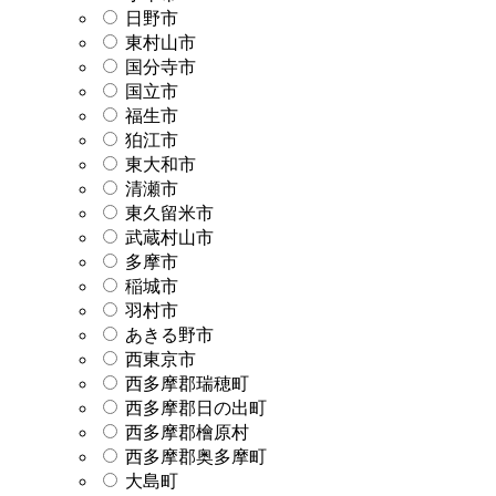
日野市
東村山市
国分寺市
国立市
福生市
狛江市
東大和市
清瀬市
東久留米市
武蔵村山市
多摩市
稲城市
羽村市
あきる野市
西東京市
西多摩郡瑞穂町
西多摩郡日の出町
西多摩郡檜原村
西多摩郡奥多摩町
大島町