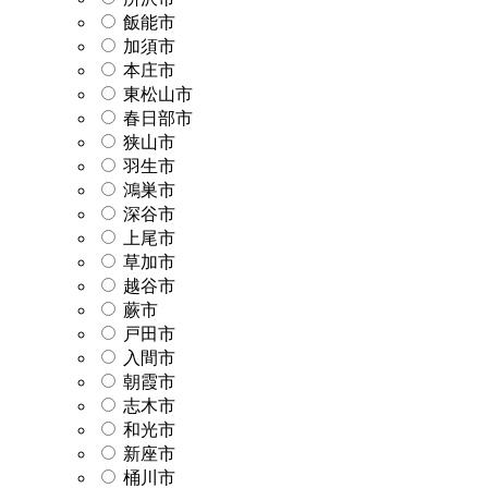
飯能市
加須市
本庄市
東松山市
春日部市
狭山市
羽生市
鴻巣市
深谷市
上尾市
草加市
越谷市
蕨市
戸田市
入間市
朝霞市
志木市
和光市
新座市
桶川市