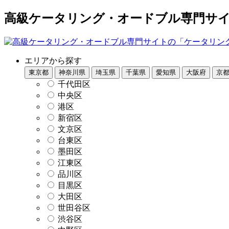
高級ケータリング・オードブル専門サイト
エリアから探す
東京都
神奈川県
埼玉県
千葉県
愛知県
大阪府
京
千代田区
中央区
港区
新宿区
文京区
台東区
墨田区
江東区
品川区
目黒区
大田区
世田谷区
渋谷区