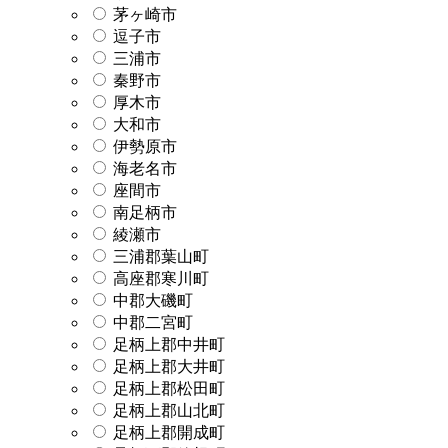
茅ヶ崎市
逗子市
三浦市
秦野市
厚木市
大和市
伊勢原市
海老名市
座間市
南足柄市
綾瀬市
三浦郡葉山町
高座郡寒川町
中郡大磯町
中郡二宮町
足柄上郡中井町
足柄上郡大井町
足柄上郡松田町
足柄上郡山北町
足柄上郡開成町