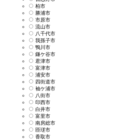
柏市
勝浦市
市原市
流山市
八千代市
我孫子市
鴨川市
鎌ケ谷市
君津市
富津市
浦安市
四街道市
袖ケ浦市
八街市
印西市
白井市
富里市
南房総市
匝瑳市
香取市