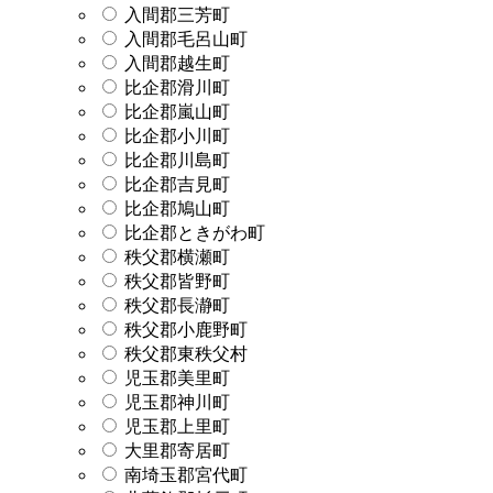
入間郡三芳町
入間郡毛呂山町
入間郡越生町
比企郡滑川町
比企郡嵐山町
比企郡小川町
比企郡川島町
比企郡吉見町
比企郡鳩山町
比企郡ときがわ町
秩父郡横瀬町
秩父郡皆野町
秩父郡長瀞町
秩父郡小鹿野町
秩父郡東秩父村
児玉郡美里町
児玉郡神川町
児玉郡上里町
大里郡寄居町
南埼玉郡宮代町