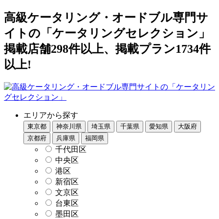
高級ケータリング・オードブル専門サ
イトの「ケータリングセレクション」
掲載店舗298件以上、掲載プラン1734件
以上!
エリアから探す
東京都
神奈川県
埼玉県
千葉県
愛知県
大阪府
京都府
兵庫県
福岡県
千代田区
中央区
港区
新宿区
文京区
台東区
墨田区