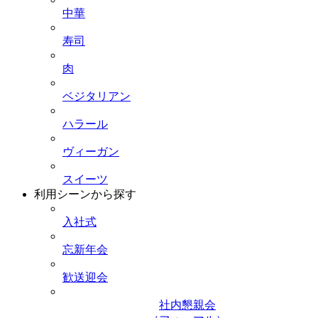
中華
寿司
肉
ベジタリアン
ハラール
ヴィーガン
スイーツ
利用シーンから探す
入社式
忘新年会
歓送迎会
社内懇親会