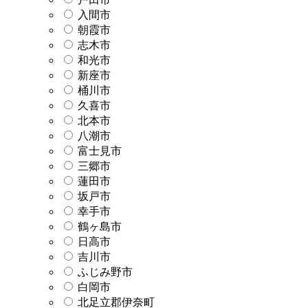
入間市
朝霞市
志木市
和光市
新座市
桶川市
久喜市
北本市
八潮市
富士見市
三郷市
蓮田市
坂戸市
幸手市
鶴ヶ島市
日高市
吉川市
ふじみ野市
白岡市
北足立郡伊奈町