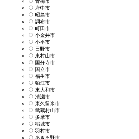
青梅市
府中市
昭島市
調布市
町田市
小金井市
小平市
日野市
東村山市
国分寺市
国立市
福生市
狛江市
東大和市
清瀬市
東久留米市
武蔵村山市
多摩市
稲城市
羽村市
あきる野市