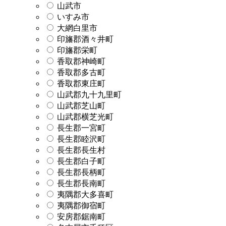
山武市
いすみ市
大網白里市
印旛郡酒々井町
印旛郡栄町
香取郡神崎町
香取郡多古町
香取郡東庄町
山武郡九十九里町
山武郡芝山町
山武郡横芝光町
長生郡一宮町
長生郡睦沢町
長生郡長生村
長生郡白子町
長生郡長柄町
長生郡長南町
夷隅郡大多喜町
夷隅郡御宿町
安房郡鋸南町