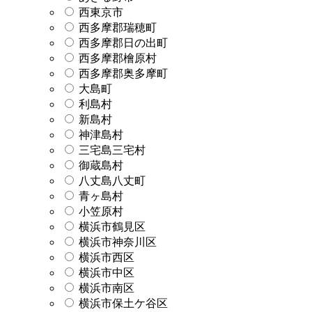
西東京市
西多摩郡瑞穂町
西多摩郡日の出町
西多摩郡檜原村
西多摩郡奥多摩町
大島町
利島村
新島村
神津島村
三宅島三宅村
御蔵島村
八丈島八丈町
青ヶ島村
小笠原村
横浜市鶴見区
横浜市神奈川区
横浜市西区
横浜市中区
横浜市南区
横浜市保土ケ谷区