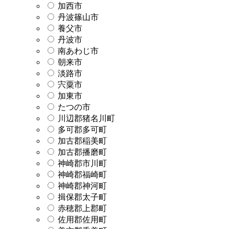
加西市
丹波篠山市
養父市
丹波市
南あわじ市
朝来市
淡路市
宍粟市
加東市
たつの市
川辺郡猪名川町
多可郡多可町
加古郡稲美町
加古郡播磨町
神崎郡市川町
神崎郡福崎町
神崎郡神河町
揖保郡太子町
赤穂郡上郡町
佐用郡佐用町