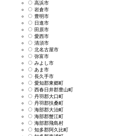
高浜市
岩倉市
豊明市
日進市
田原市
愛西市
清須市
北名古屋市
弥富市
みよし市
あま市
長久手市
愛知郡東郷町
西春日井郡豊山町
丹羽郡大口町
丹羽郡扶桑町
海部郡大治町
海部郡蟹江町
海部郡飛島村
知多郡阿久比町