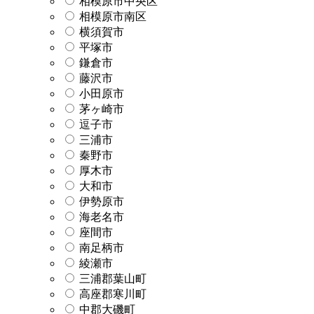
相模原市中央区
相模原市南区
横須賀市
平塚市
鎌倉市
藤沢市
小田原市
茅ヶ崎市
逗子市
三浦市
秦野市
厚木市
大和市
伊勢原市
海老名市
座間市
南足柄市
綾瀬市
三浦郡葉山町
高座郡寒川町
中郡大磯町