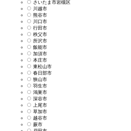
さいたま市岩槻区
川越市
熊谷市
川口市
行田市
秩父市
所沢市
飯能市
加須市
本庄市
東松山市
春日部市
狭山市
羽生市
鴻巣市
深谷市
上尾市
草加市
越谷市
蕨市
戸田市