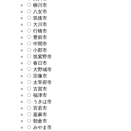
柳川市
八女市
筑後市
大川市
行橋市
豊前市
中間市
小郡市
筑紫野市
春日市
大野城市
宗像市
太宰府市
古賀市
福津市
うきは市
宮若市
嘉麻市
朝倉市
みやま市