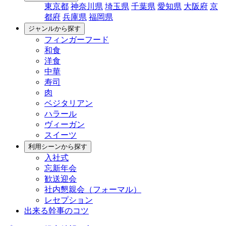
東京都
神奈川県
埼玉県
千葉県
愛知県
大阪府
京
都府
兵庫県
福岡県
ジャンルから探す
フィンガーフード
和食
洋食
中華
寿司
肉
ベジタリアン
ハラール
ヴィーガン
スイーツ
利用シーンから探す
入社式
忘新年会
歓送迎会
社内懇親会（フォーマル）
レセプション
出来る幹事のコツ