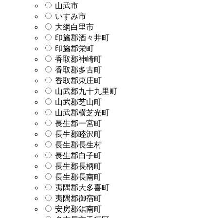
山武市
いすみ市
大網白里市
印旛郡酒々井町
印旛郡栄町
香取郡神崎町
香取郡多古町
香取郡東庄町
山武郡九十九里町
山武郡芝山町
山武郡横芝光町
長生郡一宮町
長生郡睦沢町
長生郡長生村
長生郡白子町
長生郡長柄町
長生郡長南町
夷隅郡大多喜町
夷隅郡御宿町
安房郡鋸南町