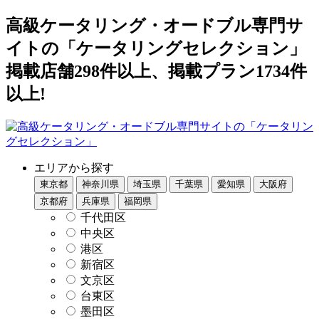
高級ケータリング・オードブル専門サ
イトの「ケータリングセレクション」
掲載店舗298件以上、掲載プラン1734件
以上!
エリアから探す
東京都
神奈川県
埼玉県
千葉県
愛知県
大阪府
京都府
兵庫県
福岡県
千代田区
中央区
港区
新宿区
文京区
台東区
墨田区