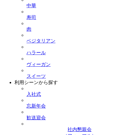
中華
寿司
肉
ベジタリアン
ハラール
ヴィーガン
スイーツ
利用シーンから探す
入社式
忘新年会
歓送迎会
社内懇親会