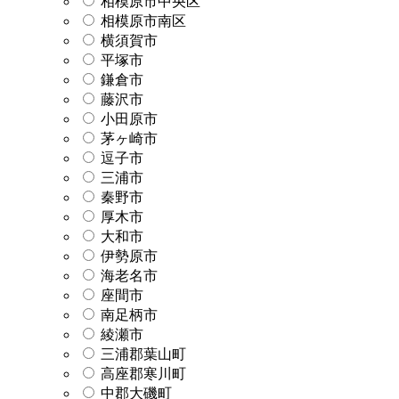
相模原市中央区
相模原市南区
横須賀市
平塚市
鎌倉市
藤沢市
小田原市
茅ヶ崎市
逗子市
三浦市
秦野市
厚木市
大和市
伊勢原市
海老名市
座間市
南足柄市
綾瀬市
三浦郡葉山町
高座郡寒川町
中郡大磯町