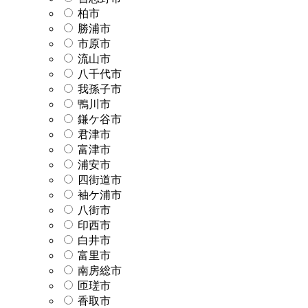
柏市
勝浦市
市原市
流山市
八千代市
我孫子市
鴨川市
鎌ケ谷市
君津市
富津市
浦安市
四街道市
袖ケ浦市
八街市
印西市
白井市
富里市
南房総市
匝瑳市
香取市