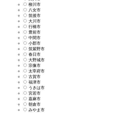
柳川市
八女市
筑後市
大川市
行橋市
豊前市
中間市
小郡市
筑紫野市
春日市
大野城市
宗像市
太宰府市
古賀市
福津市
うきは市
宮若市
嘉麻市
朝倉市
みやま市