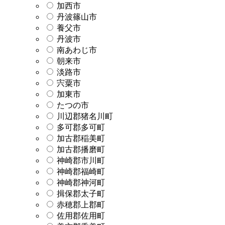
加西市
丹波篠山市
養父市
丹波市
南あわじ市
朝来市
淡路市
宍粟市
加東市
たつの市
川辺郡猪名川町
多可郡多可町
加古郡稲美町
加古郡播磨町
神崎郡市川町
神崎郡福崎町
神崎郡神河町
揖保郡太子町
赤穂郡上郡町
佐用郡佐用町