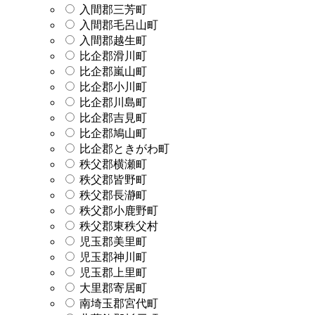
入間郡三芳町
入間郡毛呂山町
入間郡越生町
比企郡滑川町
比企郡嵐山町
比企郡小川町
比企郡川島町
比企郡吉見町
比企郡鳩山町
比企郡ときがわ町
秩父郡横瀬町
秩父郡皆野町
秩父郡長瀞町
秩父郡小鹿野町
秩父郡東秩父村
児玉郡美里町
児玉郡神川町
児玉郡上里町
大里郡寄居町
南埼玉郡宮代町