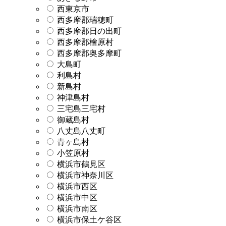
西東京市
西多摩郡瑞穂町
西多摩郡日の出町
西多摩郡檜原村
西多摩郡奥多摩町
大島町
利島村
新島村
神津島村
三宅島三宅村
御蔵島村
八丈島八丈町
青ヶ島村
小笠原村
横浜市鶴見区
横浜市神奈川区
横浜市西区
横浜市中区
横浜市南区
横浜市保土ケ谷区