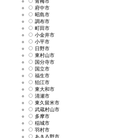
青梅市
府中市
昭島市
調布市
町田市
小金井市
小平市
日野市
東村山市
国分寺市
国立市
福生市
狛江市
東大和市
清瀬市
東久留米市
武蔵村山市
多摩市
稲城市
羽村市
あきる野市