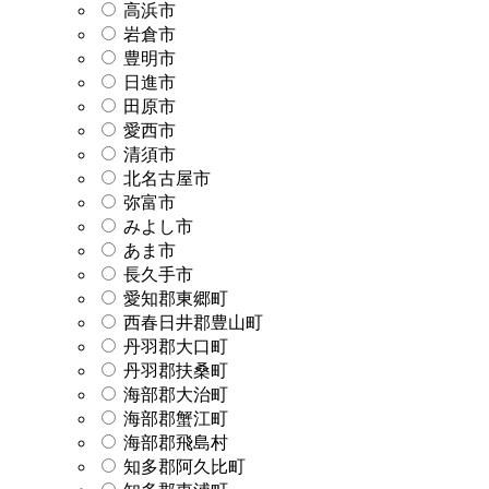
高浜市
岩倉市
豊明市
日進市
田原市
愛西市
清須市
北名古屋市
弥富市
みよし市
あま市
長久手市
愛知郡東郷町
西春日井郡豊山町
丹羽郡大口町
丹羽郡扶桑町
海部郡大治町
海部郡蟹江町
海部郡飛島村
知多郡阿久比町