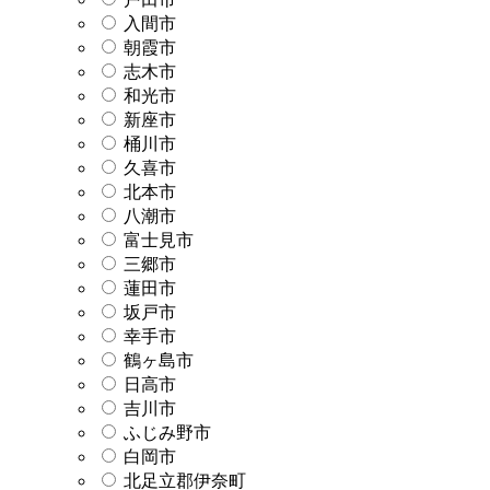
入間市
朝霞市
志木市
和光市
新座市
桶川市
久喜市
北本市
八潮市
富士見市
三郷市
蓮田市
坂戸市
幸手市
鶴ヶ島市
日高市
吉川市
ふじみ野市
白岡市
北足立郡伊奈町