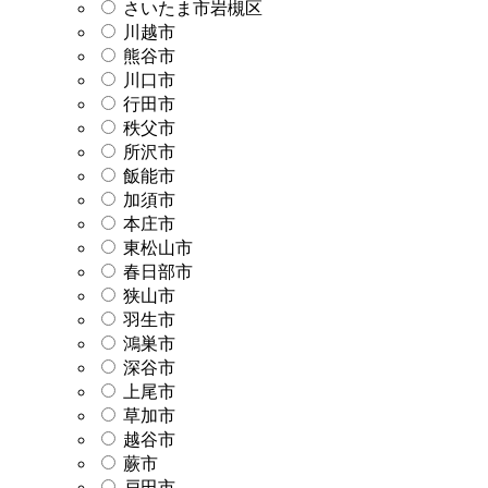
さいたま市岩槻区
川越市
熊谷市
川口市
行田市
秩父市
所沢市
飯能市
加須市
本庄市
東松山市
春日部市
狭山市
羽生市
鴻巣市
深谷市
上尾市
草加市
越谷市
蕨市
戸田市