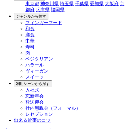
東京都
神奈川県
埼玉県
千葉県
愛知県
大阪府
京
都府
兵庫県
福岡県
ジャンルから探す
フィンガーフード
和食
洋食
中華
寿司
肉
ベジタリアン
ハラール
ヴィーガン
スイーツ
利用シーンから探す
入社式
忘新年会
歓送迎会
社内懇親会（フォーマル）
レセプション
出来る幹事のコツ