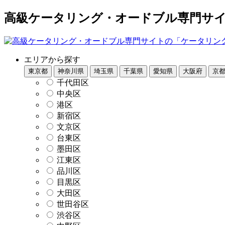
高級ケータリング・オードブル専門サイト
エリアから探す
東京都
神奈川県
埼玉県
千葉県
愛知県
大阪府
京
千代田区
中央区
港区
新宿区
文京区
台東区
墨田区
江東区
品川区
目黒区
大田区
世田谷区
渋谷区