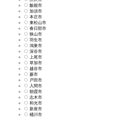
飯能市
加須市
本庄市
東松山市
春日部市
狭山市
羽生市
鴻巣市
深谷市
上尾市
草加市
越谷市
蕨市
戸田市
入間市
朝霞市
志木市
和光市
新座市
桶川市