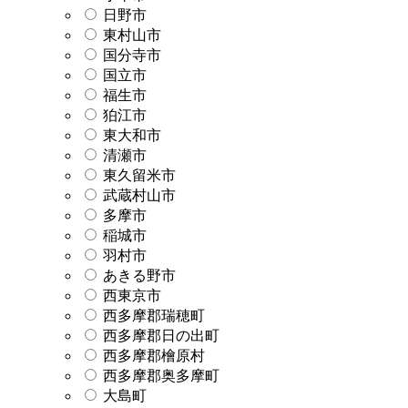
日野市
東村山市
国分寺市
国立市
福生市
狛江市
東大和市
清瀬市
東久留米市
武蔵村山市
多摩市
稲城市
羽村市
あきる野市
西東京市
西多摩郡瑞穂町
西多摩郡日の出町
西多摩郡檜原村
西多摩郡奥多摩町
大島町