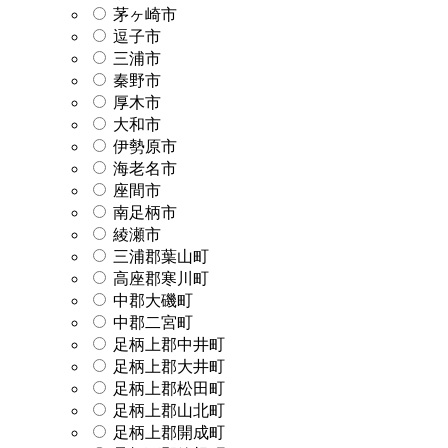
茅ヶ崎市
逗子市
三浦市
秦野市
厚木市
大和市
伊勢原市
海老名市
座間市
南足柄市
綾瀬市
三浦郡葉山町
高座郡寒川町
中郡大磯町
中郡二宮町
足柄上郡中井町
足柄上郡大井町
足柄上郡松田町
足柄上郡山北町
足柄上郡開成町