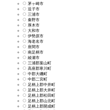
茅ヶ崎市
逗子市
三浦市
秦野市
厚木市
大和市
伊勢原市
海老名市
座間市
南足柄市
綾瀬市
三浦郡葉山町
高座郡寒川町
中郡大磯町
中郡二宮町
足柄上郡中井町
足柄上郡大井町
足柄上郡松田町
足柄上郡山北町
足柄上郡開成町