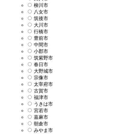
柳川市
八女市
筑後市
大川市
行橋市
豊前市
中間市
小郡市
筑紫野市
春日市
大野城市
宗像市
太宰府市
古賀市
福津市
うきは市
宮若市
嘉麻市
朝倉市
みやま市