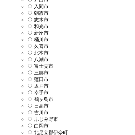
入間市
朝霞市
志木市
和光市
新座市
桶川市
久喜市
北本市
八潮市
富士見市
三郷市
蓮田市
坂戸市
幸手市
鶴ヶ島市
日高市
吉川市
ふじみ野市
白岡市
北足立郡伊奈町