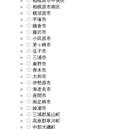
相模原市中央区
相模原市南区
横須賀市
平塚市
鎌倉市
藤沢市
小田原市
茅ヶ崎市
逗子市
三浦市
秦野市
厚木市
大和市
伊勢原市
海老名市
座間市
南足柄市
綾瀬市
三浦郡葉山町
高座郡寒川町
中郡大磯町