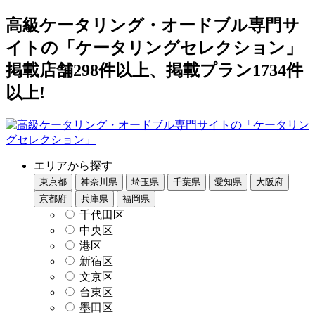
高級ケータリング・オードブル専門サ
イトの「ケータリングセレクション」
掲載店舗298件以上、掲載プラン1734件
以上!
エリアから探す
東京都
神奈川県
埼玉県
千葉県
愛知県
大阪府
京都府
兵庫県
福岡県
千代田区
中央区
港区
新宿区
文京区
台東区
墨田区