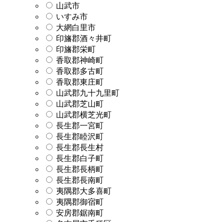
山武市
いすみ市
大網白里市
印旛郡酒々井町
印旛郡栄町
香取郡神崎町
香取郡多古町
香取郡東庄町
山武郡九十九里町
山武郡芝山町
山武郡横芝光町
長生郡一宮町
長生郡睦沢町
長生郡長生村
長生郡白子町
長生郡長柄町
長生郡長南町
夷隅郡大多喜町
夷隅郡御宿町
安房郡鋸南町