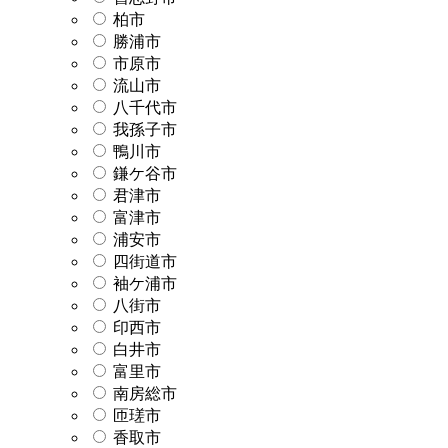
柏市
勝浦市
市原市
流山市
八千代市
我孫子市
鴨川市
鎌ケ谷市
君津市
富津市
浦安市
四街道市
袖ケ浦市
八街市
印西市
白井市
富里市
南房総市
匝瑳市
香取市