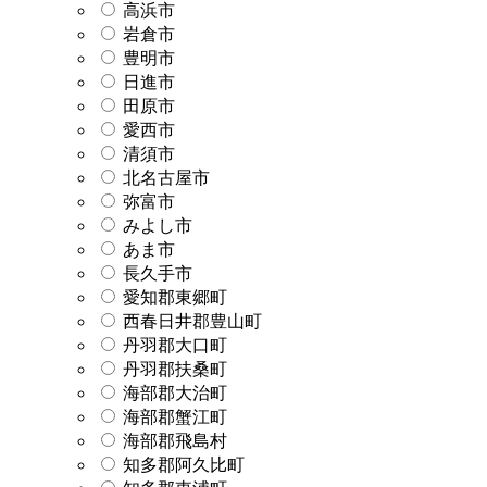
高浜市
岩倉市
豊明市
日進市
田原市
愛西市
清須市
北名古屋市
弥富市
みよし市
あま市
長久手市
愛知郡東郷町
西春日井郡豊山町
丹羽郡大口町
丹羽郡扶桑町
海部郡大治町
海部郡蟹江町
海部郡飛島村
知多郡阿久比町