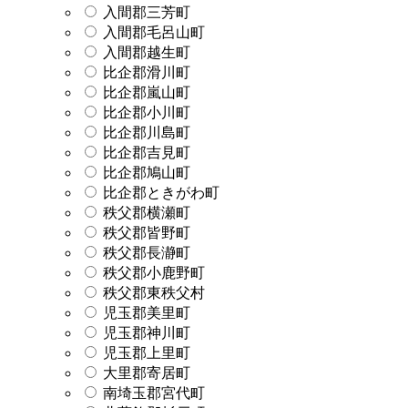
入間郡三芳町
入間郡毛呂山町
入間郡越生町
比企郡滑川町
比企郡嵐山町
比企郡小川町
比企郡川島町
比企郡吉見町
比企郡鳩山町
比企郡ときがわ町
秩父郡横瀬町
秩父郡皆野町
秩父郡長瀞町
秩父郡小鹿野町
秩父郡東秩父村
児玉郡美里町
児玉郡神川町
児玉郡上里町
大里郡寄居町
南埼玉郡宮代町