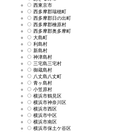
西東京市
西多摩郡瑞穂町
西多摩郡日の出町
西多摩郡檜原村
西多摩郡奥多摩町
大島町
利島村
新島村
神津島村
三宅島三宅村
御蔵島村
八丈島八丈町
青ヶ島村
小笠原村
横浜市鶴見区
横浜市神奈川区
横浜市西区
横浜市中区
横浜市南区
横浜市保土ケ谷区