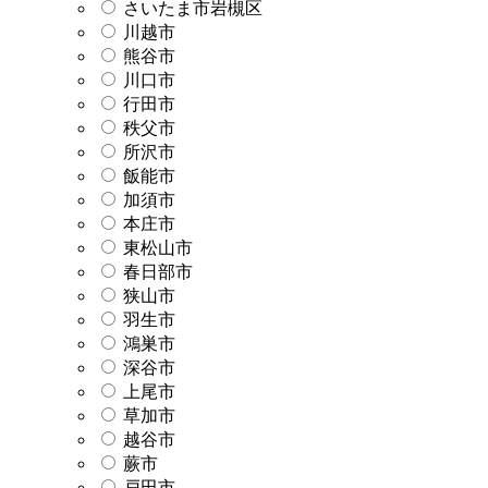
さいたま市岩槻区
川越市
熊谷市
川口市
行田市
秩父市
所沢市
飯能市
加須市
本庄市
東松山市
春日部市
狭山市
羽生市
鴻巣市
深谷市
上尾市
草加市
越谷市
蕨市
戸田市