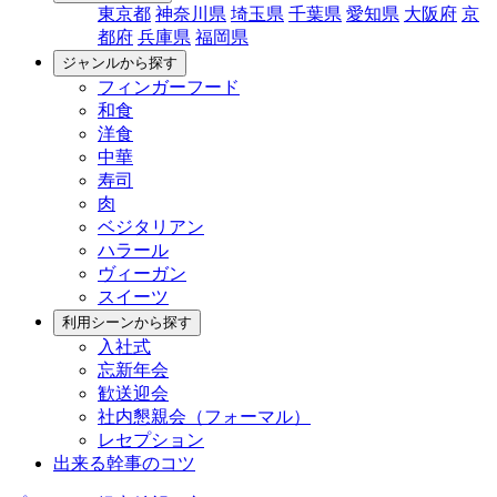
東京都
神奈川県
埼玉県
千葉県
愛知県
大阪府
京
都府
兵庫県
福岡県
ジャンルから探す
フィンガーフード
和食
洋食
中華
寿司
肉
ベジタリアン
ハラール
ヴィーガン
スイーツ
利用シーンから探す
入社式
忘新年会
歓送迎会
社内懇親会（フォーマル）
レセプション
出来る幹事のコツ