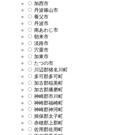
加西市
丹波篠山市
養父市
丹波市
南あわじ市
朝来市
淡路市
宍粟市
加東市
たつの市
川辺郡猪名川町
多可郡多可町
加古郡稲美町
加古郡播磨町
神崎郡市川町
神崎郡福崎町
神崎郡神河町
揖保郡太子町
赤穂郡上郡町
佐用郡佐用町