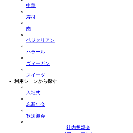
中華
寿司
肉
ベジタリアン
ハラール
ヴィーガン
スイーツ
利用シーンから探す
入社式
忘新年会
歓送迎会
社内懇親会