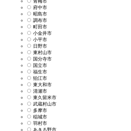
青梅市
府中市
昭島市
調布市
町田市
小金井市
小平市
日野市
東村山市
国分寺市
国立市
福生市
狛江市
東大和市
清瀬市
東久留米市
武蔵村山市
多摩市
稲城市
羽村市
あきる野市