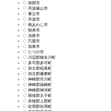
加西市
丹波篠山市
養父市
丹波市
南あわじ市
朝来市
淡路市
宍粟市
加東市
たつの市
川辺郡猪名川町
多可郡多可町
加古郡稲美町
加古郡播磨町
神崎郡市川町
神崎郡福崎町
神崎郡神河町
揖保郡太子町
赤穂郡上郡町
佐用郡佐用町