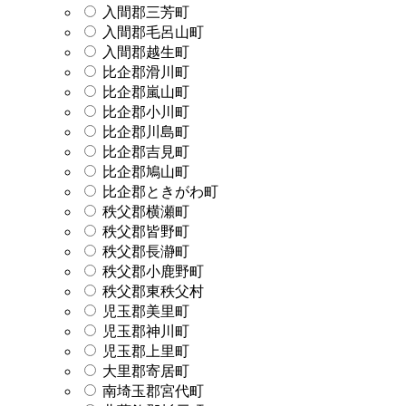
入間郡三芳町
入間郡毛呂山町
入間郡越生町
比企郡滑川町
比企郡嵐山町
比企郡小川町
比企郡川島町
比企郡吉見町
比企郡鳩山町
比企郡ときがわ町
秩父郡横瀬町
秩父郡皆野町
秩父郡長瀞町
秩父郡小鹿野町
秩父郡東秩父村
児玉郡美里町
児玉郡神川町
児玉郡上里町
大里郡寄居町
南埼玉郡宮代町