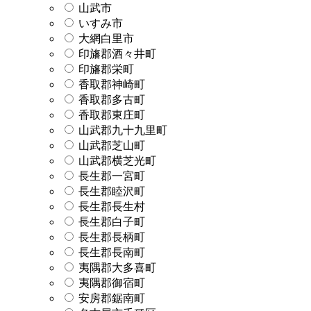
山武市
いすみ市
大網白里市
印旛郡酒々井町
印旛郡栄町
香取郡神崎町
香取郡多古町
香取郡東庄町
山武郡九十九里町
山武郡芝山町
山武郡横芝光町
長生郡一宮町
長生郡睦沢町
長生郡長生村
長生郡白子町
長生郡長柄町
長生郡長南町
夷隅郡大多喜町
夷隅郡御宿町
安房郡鋸南町