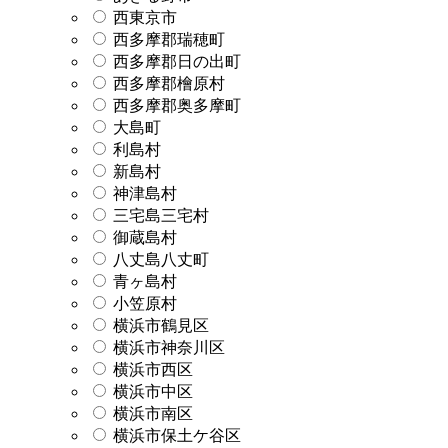
西東京市
西多摩郡瑞穂町
西多摩郡日の出町
西多摩郡檜原村
西多摩郡奥多摩町
大島町
利島村
新島村
神津島村
三宅島三宅村
御蔵島村
八丈島八丈町
青ヶ島村
小笠原村
横浜市鶴見区
横浜市神奈川区
横浜市西区
横浜市中区
横浜市南区
横浜市保土ケ谷区