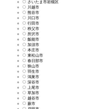
さいたま市岩槻区
川越市
熊谷市
川口市
行田市
秩父市
所沢市
飯能市
加須市
本庄市
東松山市
春日部市
狭山市
羽生市
鴻巣市
深谷市
上尾市
草加市
越谷市
蕨市
戸田市