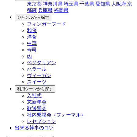
東京都
神奈川県
埼玉県
千葉県
愛知県
大阪府
京
都府
兵庫県
福岡県
ジャンルから探す
フィンガーフード
和食
洋食
中華
寿司
肉
ベジタリアン
ハラール
ヴィーガン
スイーツ
利用シーンから探す
入社式
忘新年会
歓送迎会
社内懇親会（フォーマル）
レセプション
出来る幹事のコツ