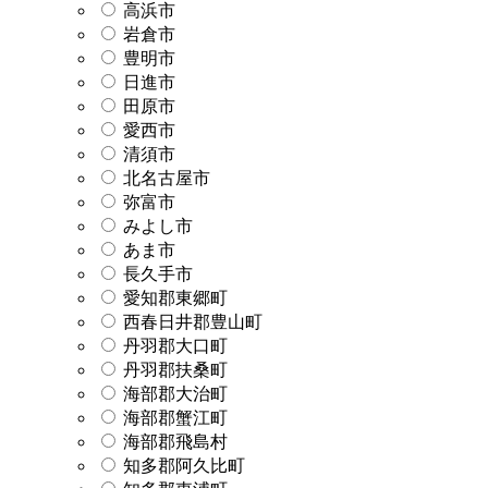
高浜市
岩倉市
豊明市
日進市
田原市
愛西市
清須市
北名古屋市
弥富市
みよし市
あま市
長久手市
愛知郡東郷町
西春日井郡豊山町
丹羽郡大口町
丹羽郡扶桑町
海部郡大治町
海部郡蟹江町
海部郡飛島村
知多郡阿久比町