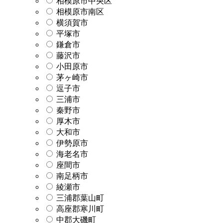
相模原市中央区
相模原市南区
横須賀市
平塚市
鎌倉市
藤沢市
小田原市
茅ヶ崎市
逗子市
三浦市
秦野市
厚木市
大和市
伊勢原市
海老名市
座間市
南足柄市
綾瀬市
三浦郡葉山町
高座郡寒川町
中郡大磯町