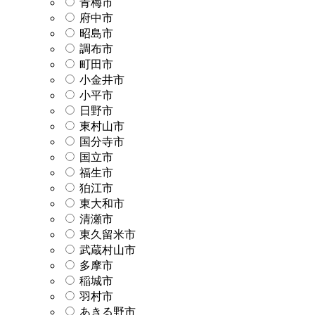
青梅市
府中市
昭島市
調布市
町田市
小金井市
小平市
日野市
東村山市
国分寺市
国立市
福生市
狛江市
東大和市
清瀬市
東久留米市
武蔵村山市
多摩市
稲城市
羽村市
あきる野市