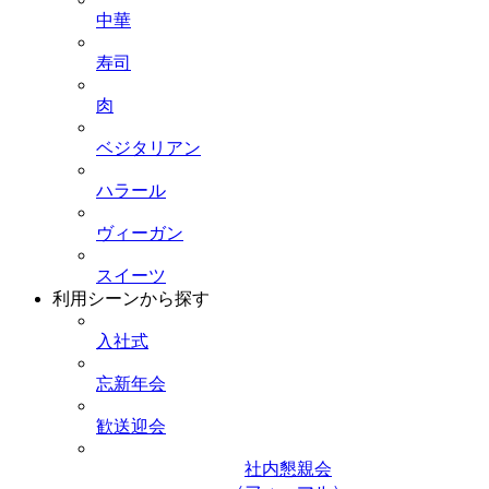
中華
寿司
肉
ベジタリアン
ハラール
ヴィーガン
スイーツ
利用シーンから探す
入社式
忘新年会
歓送迎会
社内懇親会