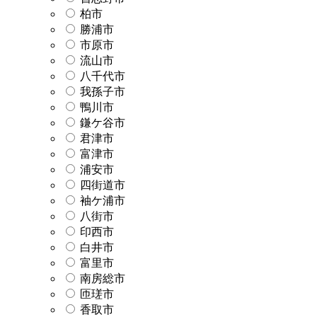
柏市
勝浦市
市原市
流山市
八千代市
我孫子市
鴨川市
鎌ケ谷市
君津市
富津市
浦安市
四街道市
袖ケ浦市
八街市
印西市
白井市
富里市
南房総市
匝瑳市
香取市