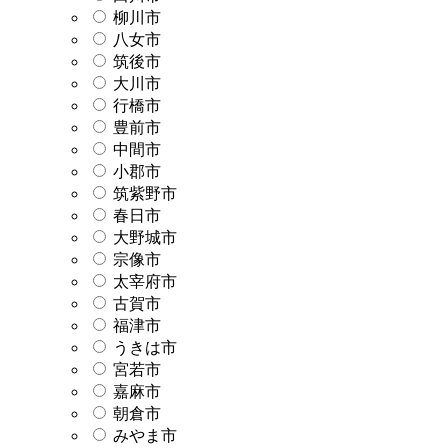
柳川市
八女市
筑後市
大川市
行橋市
豊前市
中間市
小郡市
筑紫野市
春日市
大野城市
宗像市
太宰府市
古賀市
福津市
うきは市
宮若市
嘉麻市
朝倉市
みやま市