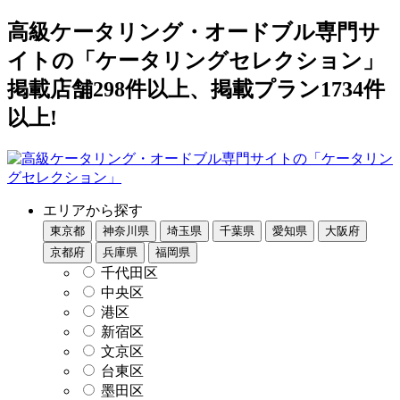
高級ケータリング・オードブル専門サ
イトの「ケータリングセレクション」
掲載店舗298件以上、掲載プラン1734件
以上!
エリアから探す
東京都
神奈川県
埼玉県
千葉県
愛知県
大阪府
京都府
兵庫県
福岡県
千代田区
中央区
港区
新宿区
文京区
台東区
墨田区