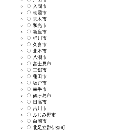
入間市
朝霞市
志木市
和光市
新座市
桶川市
久喜市
北本市
八潮市
富士見市
三郷市
蓮田市
坂戸市
幸手市
鶴ヶ島市
日高市
吉川市
ふじみ野市
白岡市
北足立郡伊奈町