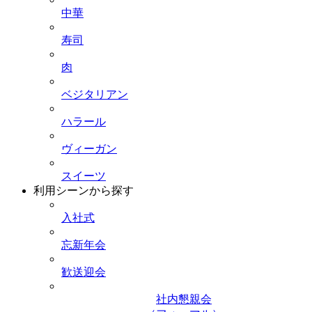
中華
寿司
肉
ベジタリアン
ハラール
ヴィーガン
スイーツ
利用シーンから探す
入社式
忘新年会
歓送迎会
社内懇親会