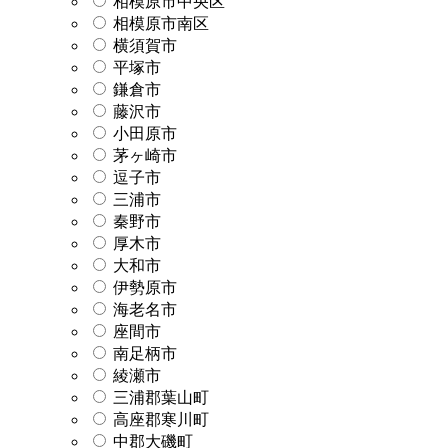
相模原市中央区
相模原市南区
横須賀市
平塚市
鎌倉市
藤沢市
小田原市
茅ヶ崎市
逗子市
三浦市
秦野市
厚木市
大和市
伊勢原市
海老名市
座間市
南足柄市
綾瀬市
三浦郡葉山町
高座郡寒川町
中郡大磯町