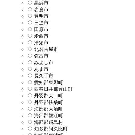
高浜市
岩倉市
豊明市
日進市
田原市
愛西市
清須市
北名古屋市
弥富市
みよし市
あま市
長久手市
愛知郡東郷町
西春日井郡豊山町
丹羽郡大口町
丹羽郡扶桑町
海部郡大治町
海部郡蟹江町
海部郡飛島村
知多郡阿久比町