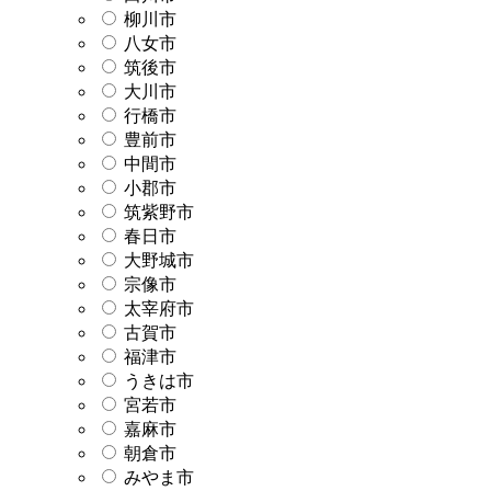
柳川市
八女市
筑後市
大川市
行橋市
豊前市
中間市
小郡市
筑紫野市
春日市
大野城市
宗像市
太宰府市
古賀市
福津市
うきは市
宮若市
嘉麻市
朝倉市
みやま市