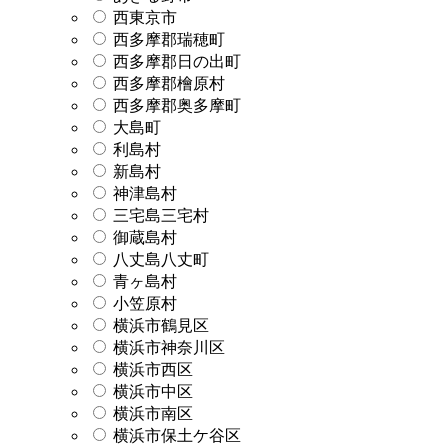
西東京市
西多摩郡瑞穂町
西多摩郡日の出町
西多摩郡檜原村
西多摩郡奥多摩町
大島町
利島村
新島村
神津島村
三宅島三宅村
御蔵島村
八丈島八丈町
青ヶ島村
小笠原村
横浜市鶴見区
横浜市神奈川区
横浜市西区
横浜市中区
横浜市南区
横浜市保土ケ谷区