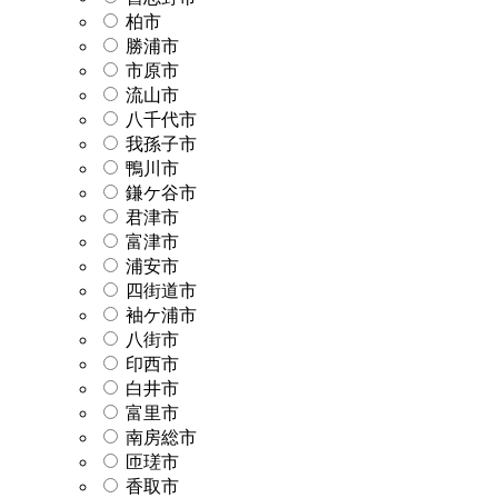
柏市
勝浦市
市原市
流山市
八千代市
我孫子市
鴨川市
鎌ケ谷市
君津市
富津市
浦安市
四街道市
袖ケ浦市
八街市
印西市
白井市
富里市
南房総市
匝瑳市
香取市