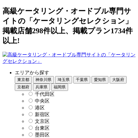
高級ケータリング・オードブル専門サ
イトの「ケータリングセレクション」
掲載店舗298件以上、掲載プラン1734件
以上!
エリアから探す
東京都
神奈川県
埼玉県
千葉県
愛知県
大阪府
京都府
兵庫県
福岡県
千代田区
中央区
港区
新宿区
文京区
台東区
墨田区