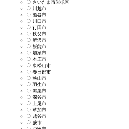
さいたま市岩槻区
川越市
熊谷市
川口市
行田市
秩父市
所沢市
飯能市
加須市
本庄市
東松山市
春日部市
狭山市
羽生市
鴻巣市
深谷市
上尾市
草加市
越谷市
蕨市
戸田市