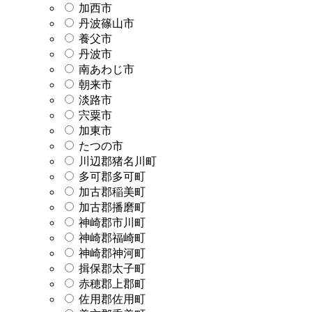
加西市
丹波篠山市
養父市
丹波市
南あわじ市
朝来市
淡路市
宍粟市
加東市
たつの市
川辺郡猪名川町
多可郡多可町
加古郡稲美町
加古郡播磨町
神崎郡市川町
神崎郡福崎町
神崎郡神河町
揖保郡太子町
赤穂郡上郡町
佐用郡佐用町