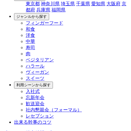
東京都
神奈川県
埼玉県
千葉県
愛知県
大阪府
京
都府
兵庫県
福岡県
ジャンルから探す
フィンガーフード
和食
洋食
中華
寿司
肉
ベジタリアン
ハラール
ヴィーガン
スイーツ
利用シーンから探す
入社式
忘新年会
歓送迎会
社内懇親会（フォーマル）
レセプション
出来る幹事のコツ