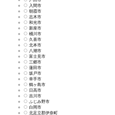
入間市
朝霞市
志木市
和光市
新座市
桶川市
久喜市
北本市
八潮市
富士見市
三郷市
蓮田市
坂戸市
幸手市
鶴ヶ島市
日高市
吉川市
ふじみ野市
白岡市
北足立郡伊奈町