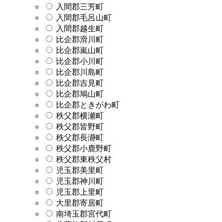
入間郡三芳町
入間郡毛呂山町
入間郡越生町
比企郡滑川町
比企郡嵐山町
比企郡小川町
比企郡川島町
比企郡吉見町
比企郡鳩山町
比企郡ときがわ町
秩父郡横瀬町
秩父郡皆野町
秩父郡長瀞町
秩父郡小鹿野町
秩父郡東秩父村
児玉郡美里町
児玉郡神川町
児玉郡上里町
大里郡寄居町
南埼玉郡宮代町