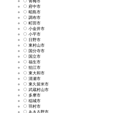
青梅市
府中市
昭島市
調布市
町田市
小金井市
小平市
日野市
東村山市
国分寺市
国立市
福生市
狛江市
東大和市
清瀬市
東久留米市
武蔵村山市
多摩市
稲城市
羽村市
あきる野市