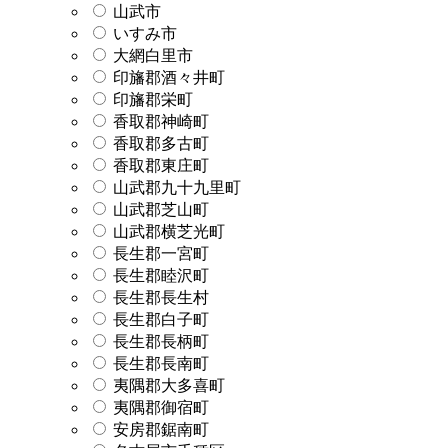
山武市
いすみ市
大網白里市
印旛郡酒々井町
印旛郡栄町
香取郡神崎町
香取郡多古町
香取郡東庄町
山武郡九十九里町
山武郡芝山町
山武郡横芝光町
長生郡一宮町
長生郡睦沢町
長生郡長生村
長生郡白子町
長生郡長柄町
長生郡長南町
夷隅郡大多喜町
夷隅郡御宿町
安房郡鋸南町