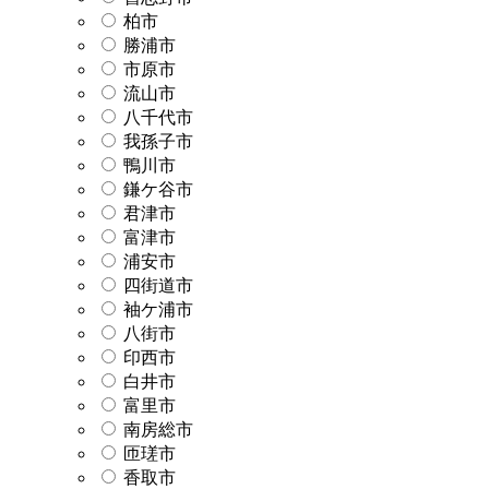
柏市
勝浦市
市原市
流山市
八千代市
我孫子市
鴨川市
鎌ケ谷市
君津市
富津市
浦安市
四街道市
袖ケ浦市
八街市
印西市
白井市
富里市
南房総市
匝瑳市
香取市