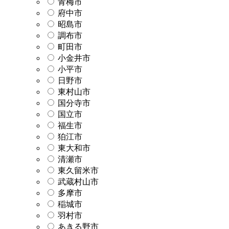
青梅市
府中市
昭島市
調布市
町田市
小金井市
小平市
日野市
東村山市
国分寺市
国立市
福生市
狛江市
東大和市
清瀬市
東久留米市
武蔵村山市
多摩市
稲城市
羽村市
あきる野市