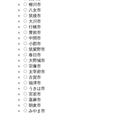
柳川市
八女市
筑後市
大川市
行橋市
豊前市
中間市
小郡市
筑紫野市
春日市
大野城市
宗像市
太宰府市
古賀市
福津市
うきは市
宮若市
嘉麻市
朝倉市
みやま市