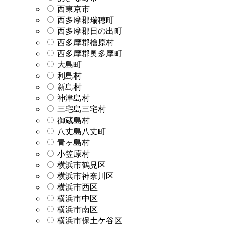
西東京市
西多摩郡瑞穂町
西多摩郡日の出町
西多摩郡檜原村
西多摩郡奥多摩町
大島町
利島村
新島村
神津島村
三宅島三宅村
御蔵島村
八丈島八丈町
青ヶ島村
小笠原村
横浜市鶴見区
横浜市神奈川区
横浜市西区
横浜市中区
横浜市南区
横浜市保土ケ谷区