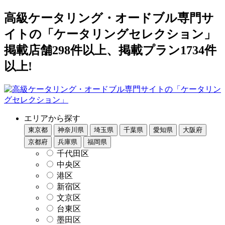
高級ケータリング・オードブル専門サ
イトの「ケータリングセレクション」
掲載店舗298件以上、掲載プラン1734件
以上!
エリアから探す
東京都
神奈川県
埼玉県
千葉県
愛知県
大阪府
京都府
兵庫県
福岡県
千代田区
中央区
港区
新宿区
文京区
台東区
墨田区