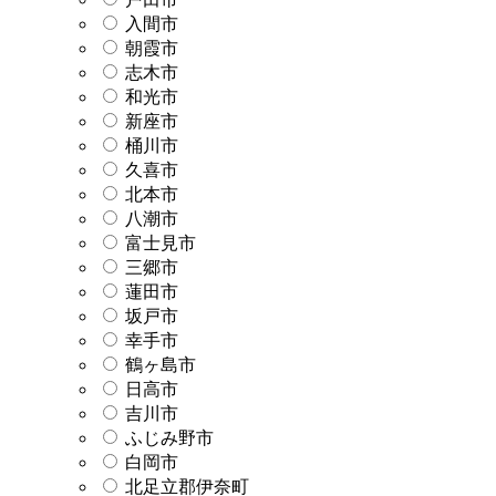
入間市
朝霞市
志木市
和光市
新座市
桶川市
久喜市
北本市
八潮市
富士見市
三郷市
蓮田市
坂戸市
幸手市
鶴ヶ島市
日高市
吉川市
ふじみ野市
白岡市
北足立郡伊奈町