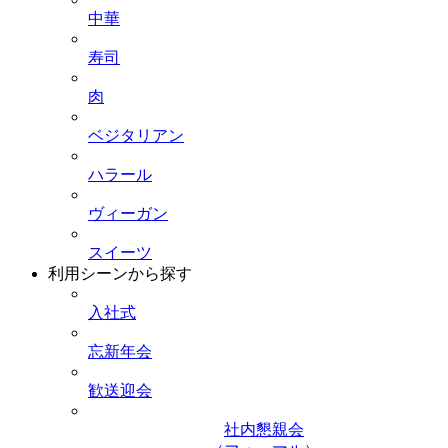
中華
寿司
肉
ベジタリアン
ハラール
ヴィーガン
スイーツ
利用シーンから探す
入社式
忘新年会
歓送迎会
社内懇親会