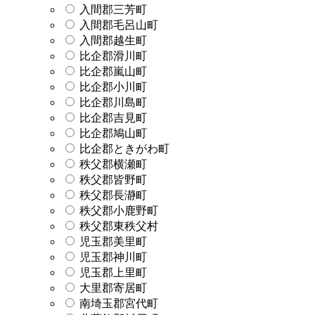
入間郡三芳町
入間郡毛呂山町
入間郡越生町
比企郡滑川町
比企郡嵐山町
比企郡小川町
比企郡川島町
比企郡吉見町
比企郡鳩山町
比企郡ときがわ町
秩父郡横瀬町
秩父郡皆野町
秩父郡長瀞町
秩父郡小鹿野町
秩父郡東秩父村
児玉郡美里町
児玉郡神川町
児玉郡上里町
大里郡寄居町
南埼玉郡宮代町