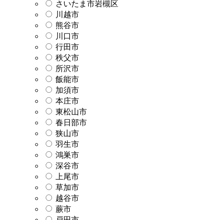
さいたま市岩槻区
川越市
熊谷市
川口市
行田市
秩父市
所沢市
飯能市
加須市
本庄市
東松山市
春日部市
狭山市
羽生市
鴻巣市
深谷市
上尾市
草加市
越谷市
蕨市
戸田市