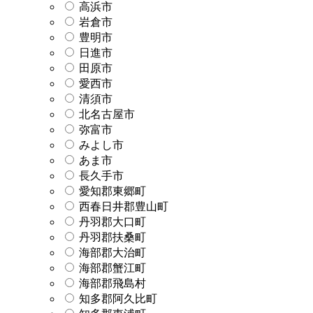
高浜市
岩倉市
豊明市
日進市
田原市
愛西市
清須市
北名古屋市
弥富市
みよし市
あま市
長久手市
愛知郡東郷町
西春日井郡豊山町
丹羽郡大口町
丹羽郡扶桑町
海部郡大治町
海部郡蟹江町
海部郡飛島村
知多郡阿久比町