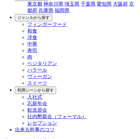
東京都
神奈川県
埼玉県
千葉県
愛知県
大阪府
京
都府
兵庫県
福岡県
ジャンルから探す
フィンガーフード
和食
洋食
中華
寿司
肉
ベジタリアン
ハラール
ヴィーガン
スイーツ
利用シーンから探す
入社式
忘新年会
歓送迎会
社内懇親会（フォーマル）
レセプション
出来る幹事のコツ