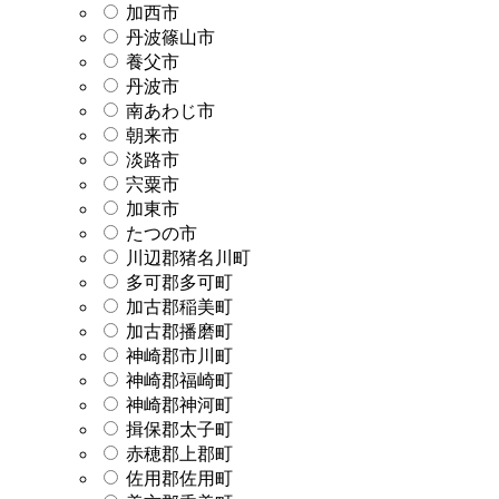
加西市
丹波篠山市
養父市
丹波市
南あわじ市
朝来市
淡路市
宍粟市
加東市
たつの市
川辺郡猪名川町
多可郡多可町
加古郡稲美町
加古郡播磨町
神崎郡市川町
神崎郡福崎町
神崎郡神河町
揖保郡太子町
赤穂郡上郡町
佐用郡佐用町