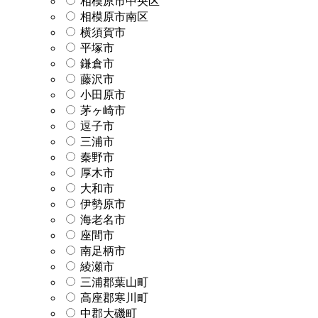
相模原市中央区
相模原市南区
横須賀市
平塚市
鎌倉市
藤沢市
小田原市
茅ヶ崎市
逗子市
三浦市
秦野市
厚木市
大和市
伊勢原市
海老名市
座間市
南足柄市
綾瀬市
三浦郡葉山町
高座郡寒川町
中郡大磯町