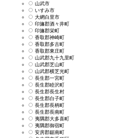
山武市
いすみ市
大網白里市
印旛郡酒々井町
印旛郡栄町
香取郡神崎町
香取郡多古町
香取郡東庄町
山武郡九十九里町
山武郡芝山町
山武郡横芝光町
長生郡一宮町
長生郡睦沢町
長生郡長生村
長生郡白子町
長生郡長柄町
長生郡長南町
夷隅郡大多喜町
夷隅郡御宿町
安房郡鋸南町