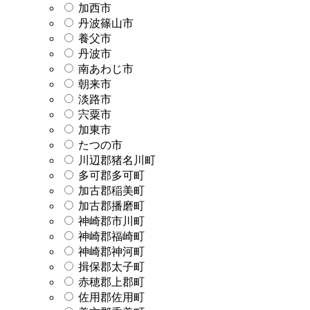
加西市
丹波篠山市
養父市
丹波市
南あわじ市
朝来市
淡路市
宍粟市
加東市
たつの市
川辺郡猪名川町
多可郡多可町
加古郡稲美町
加古郡播磨町
神崎郡市川町
神崎郡福崎町
神崎郡神河町
揖保郡太子町
赤穂郡上郡町
佐用郡佐用町