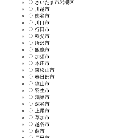
さいたま市岩槻区
川越市
熊谷市
川口市
行田市
秩父市
所沢市
飯能市
加須市
本庄市
東松山市
春日部市
狭山市
羽生市
鴻巣市
深谷市
上尾市
草加市
越谷市
蕨市
戸田市