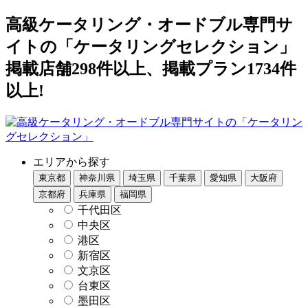
高級ケータリング・オードブル専門サ
イトの「ケータリングセレクション」
掲載店舗298件以上、掲載プラン1734件
以上!
エリアから探す
東京都
神奈川県
埼玉県
千葉県
愛知県
大阪府
京都府
兵庫県
福岡県
千代田区
中央区
港区
新宿区
文京区
台東区
墨田区