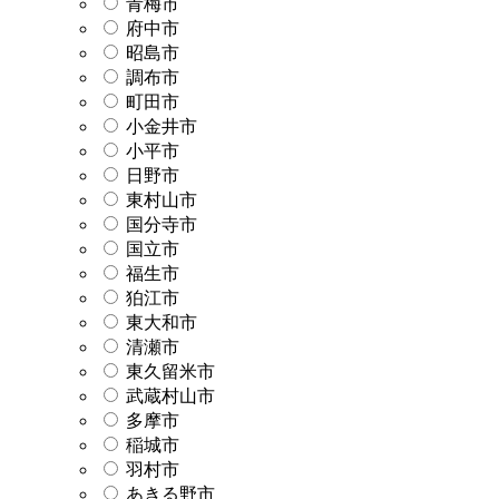
青梅市
府中市
昭島市
調布市
町田市
小金井市
小平市
日野市
東村山市
国分寺市
国立市
福生市
狛江市
東大和市
清瀬市
東久留米市
武蔵村山市
多摩市
稲城市
羽村市
あきる野市