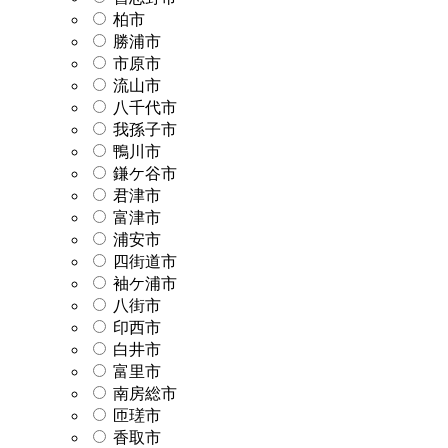
柏市
勝浦市
市原市
流山市
八千代市
我孫子市
鴨川市
鎌ケ谷市
君津市
富津市
浦安市
四街道市
袖ケ浦市
八街市
印西市
白井市
富里市
南房総市
匝瑳市
香取市