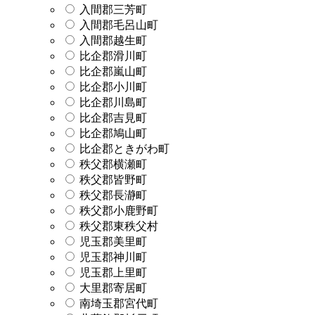
入間郡三芳町
入間郡毛呂山町
入間郡越生町
比企郡滑川町
比企郡嵐山町
比企郡小川町
比企郡川島町
比企郡吉見町
比企郡鳩山町
比企郡ときがわ町
秩父郡横瀬町
秩父郡皆野町
秩父郡長瀞町
秩父郡小鹿野町
秩父郡東秩父村
児玉郡美里町
児玉郡神川町
児玉郡上里町
大里郡寄居町
南埼玉郡宮代町