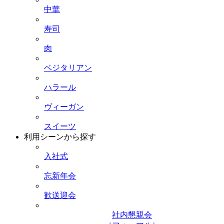
中華
寿司
肉
ベジタリアン
ハラール
ヴィーガン
スイーツ
利用シーンから探す
入社式
忘新年会
歓送迎会
社内懇親会