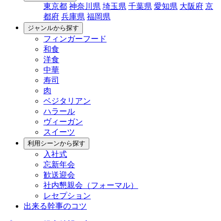
東京都
神奈川県
埼玉県
千葉県
愛知県
大阪府
京
都府
兵庫県
福岡県
ジャンルから探す
フィンガーフード
和食
洋食
中華
寿司
肉
ベジタリアン
ハラール
ヴィーガン
スイーツ
利用シーンから探す
入社式
忘新年会
歓送迎会
社内懇親会（フォーマル）
レセプション
出来る幹事のコツ