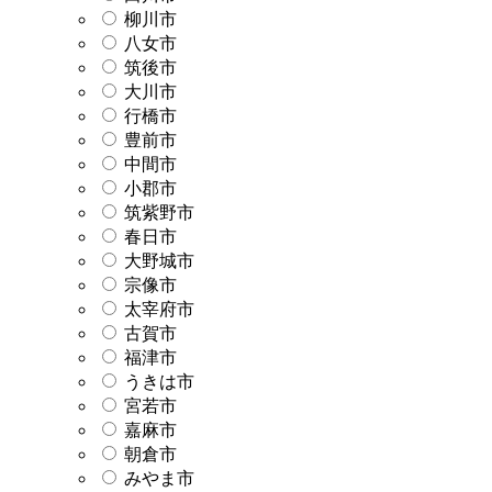
柳川市
八女市
筑後市
大川市
行橋市
豊前市
中間市
小郡市
筑紫野市
春日市
大野城市
宗像市
太宰府市
古賀市
福津市
うきは市
宮若市
嘉麻市
朝倉市
みやま市