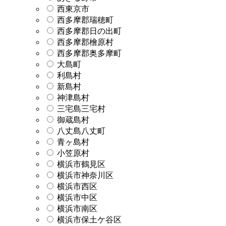
西東京市
西多摩郡瑞穂町
西多摩郡日の出町
西多摩郡檜原村
西多摩郡奥多摩町
大島町
利島村
新島村
神津島村
三宅島三宅村
御蔵島村
八丈島八丈町
青ヶ島村
小笠原村
横浜市鶴見区
横浜市神奈川区
横浜市西区
横浜市中区
横浜市南区
横浜市保土ケ谷区