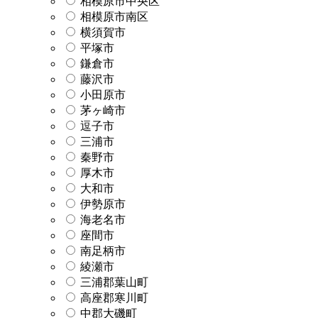
相模原市中央区
相模原市南区
横須賀市
平塚市
鎌倉市
藤沢市
小田原市
茅ヶ崎市
逗子市
三浦市
秦野市
厚木市
大和市
伊勢原市
海老名市
座間市
南足柄市
綾瀬市
三浦郡葉山町
高座郡寒川町
中郡大磯町