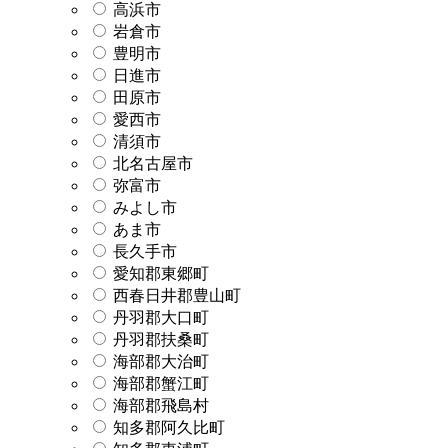
高浜市
岩倉市
豊明市
日進市
田原市
愛西市
清須市
北名古屋市
弥富市
みよし市
あま市
長久手市
愛知郡東郷町
西春日井郡豊山町
丹羽郡大口町
丹羽郡扶桑町
海部郡大治町
海部郡蟹江町
海部郡飛島村
知多郡阿久比町