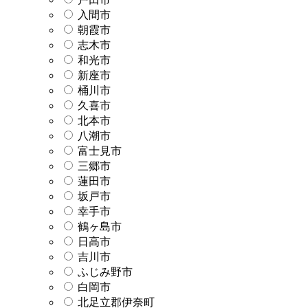
入間市
朝霞市
志木市
和光市
新座市
桶川市
久喜市
北本市
八潮市
富士見市
三郷市
蓮田市
坂戸市
幸手市
鶴ヶ島市
日高市
吉川市
ふじみ野市
白岡市
北足立郡伊奈町