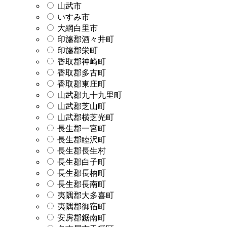
山武市
いすみ市
大網白里市
印旛郡酒々井町
印旛郡栄町
香取郡神崎町
香取郡多古町
香取郡東庄町
山武郡九十九里町
山武郡芝山町
山武郡横芝光町
長生郡一宮町
長生郡睦沢町
長生郡長生村
長生郡白子町
長生郡長柄町
長生郡長南町
夷隅郡大多喜町
夷隅郡御宿町
安房郡鋸南町