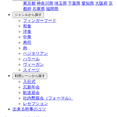
東京都
神奈川県
埼玉県
千葉県
愛知県
大阪府
京
都府
兵庫県
福岡県
ジャンルから探す
フィンガーフード
和食
洋食
中華
寿司
肉
ベジタリアン
ハラール
ヴィーガン
スイーツ
利用シーンから探す
入社式
忘新年会
歓送迎会
社内懇親会（フォーマル）
レセプション
出来る幹事のコツ