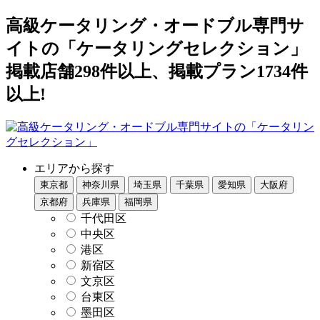
高級ケータリング・オードブル専門サ
イトの「ケータリングセレクション」
掲載店舗298件以上、掲載プラン1734件
以上!
エリアから探す
東京都
神奈川県
埼玉県
千葉県
愛知県
大阪府
京都府
兵庫県
福岡県
千代田区
中央区
港区
新宿区
文京区
台東区
墨田区