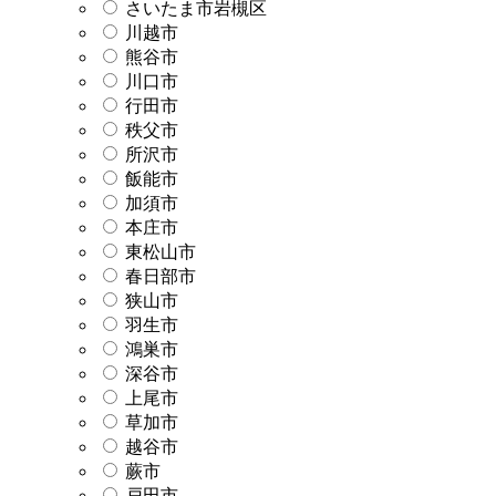
さいたま市岩槻区
川越市
熊谷市
川口市
行田市
秩父市
所沢市
飯能市
加須市
本庄市
東松山市
春日部市
狭山市
羽生市
鴻巣市
深谷市
上尾市
草加市
越谷市
蕨市
戸田市