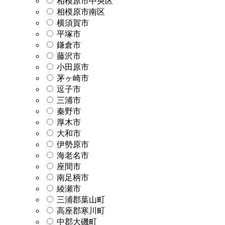
相模原市中央区
相模原市南区
横須賀市
平塚市
鎌倉市
藤沢市
小田原市
茅ヶ崎市
逗子市
三浦市
秦野市
厚木市
大和市
伊勢原市
海老名市
座間市
南足柄市
綾瀬市
三浦郡葉山町
高座郡寒川町
中郡大磯町