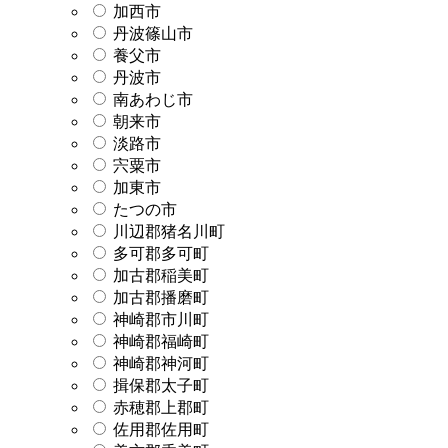
加西市
丹波篠山市
養父市
丹波市
南あわじ市
朝来市
淡路市
宍粟市
加東市
たつの市
川辺郡猪名川町
多可郡多可町
加古郡稲美町
加古郡播磨町
神崎郡市川町
神崎郡福崎町
神崎郡神河町
揖保郡太子町
赤穂郡上郡町
佐用郡佐用町