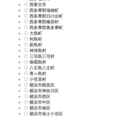
西東京市
西多摩郡瑞穂町
西多摩郡日の出町
西多摩郡檜原村
西多摩郡奥多摩町
大島町
利島村
新島村
神津島村
三宅島三宅村
御蔵島村
八丈島八丈町
青ヶ島村
小笠原村
横浜市鶴見区
横浜市神奈川区
横浜市西区
横浜市中区
横浜市南区
横浜市保土ケ谷区