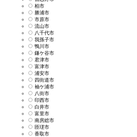
柏市
勝浦市
市原市
流山市
八千代市
我孫子市
鴨川市
鎌ケ谷市
君津市
富津市
浦安市
四街道市
袖ケ浦市
八街市
印西市
白井市
富里市
南房総市
匝瑳市
香取市