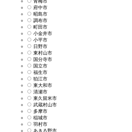
青梅市
府中市
昭島市
調布市
町田市
小金井市
小平市
日野市
東村山市
国分寺市
国立市
福生市
狛江市
東大和市
清瀬市
東久留米市
武蔵村山市
多摩市
稲城市
羽村市
あきる野市