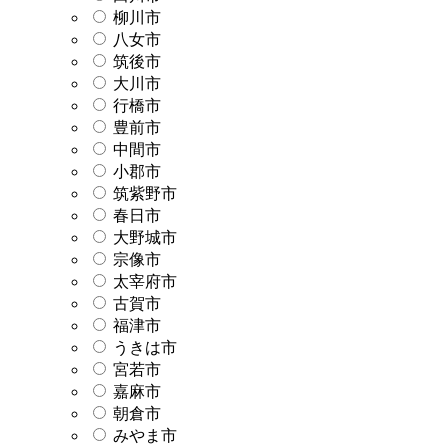
柳川市
八女市
筑後市
大川市
行橋市
豊前市
中間市
小郡市
筑紫野市
春日市
大野城市
宗像市
太宰府市
古賀市
福津市
うきは市
宮若市
嘉麻市
朝倉市
みやま市