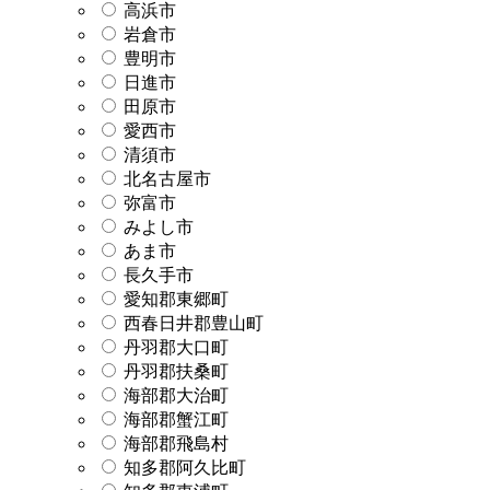
高浜市
岩倉市
豊明市
日進市
田原市
愛西市
清須市
北名古屋市
弥富市
みよし市
あま市
長久手市
愛知郡東郷町
西春日井郡豊山町
丹羽郡大口町
丹羽郡扶桑町
海部郡大治町
海部郡蟹江町
海部郡飛島村
知多郡阿久比町