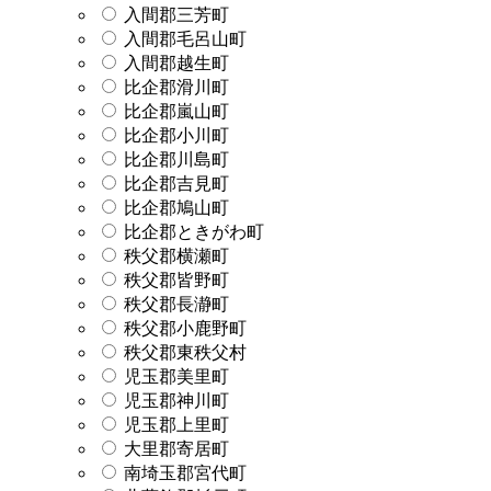
入間郡三芳町
入間郡毛呂山町
入間郡越生町
比企郡滑川町
比企郡嵐山町
比企郡小川町
比企郡川島町
比企郡吉見町
比企郡鳩山町
比企郡ときがわ町
秩父郡横瀬町
秩父郡皆野町
秩父郡長瀞町
秩父郡小鹿野町
秩父郡東秩父村
児玉郡美里町
児玉郡神川町
児玉郡上里町
大里郡寄居町
南埼玉郡宮代町