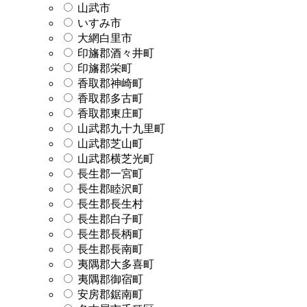
山武市
いすみ市
大網白里市
印旛郡酒々井町
印旛郡栄町
香取郡神崎町
香取郡多古町
香取郡東庄町
山武郡九十九里町
山武郡芝山町
山武郡横芝光町
長生郡一宮町
長生郡睦沢町
長生郡長生村
長生郡白子町
長生郡長柄町
長生郡長南町
夷隅郡大多喜町
夷隅郡御宿町
安房郡鋸南町