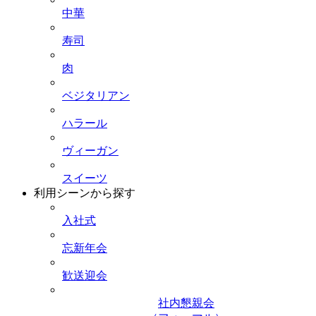
中華
寿司
肉
ベジタリアン
ハラール
ヴィーガン
スイーツ
利用シーンから探す
入社式
忘新年会
歓送迎会
社内懇親会