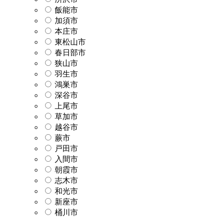
飯能市
加須市
本庄市
東松山市
春日部市
狭山市
羽生市
鴻巣市
深谷市
上尾市
草加市
越谷市
蕨市
戸田市
入間市
朝霞市
志木市
和光市
新座市
桶川市