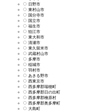
日野市
東村山市
国分寺市
国立市
福生市
狛江市
東大和市
清瀬市
東久留米市
武蔵村山市
多摩市
稲城市
羽村市
あきる野市
西東京市
西多摩郡瑞穂町
西多摩郡日の出町
西多摩郡檜原村
西多摩郡奥多摩町
大島町