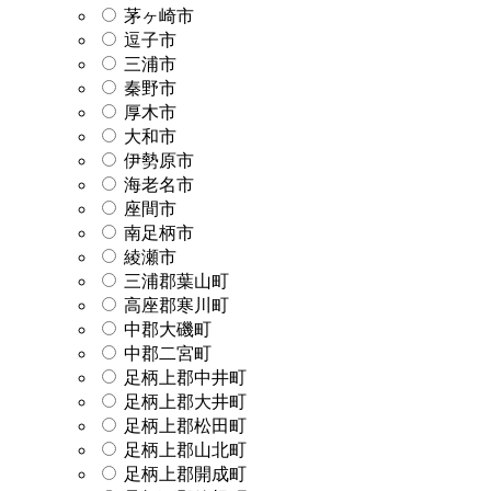
茅ヶ崎市
逗子市
三浦市
秦野市
厚木市
大和市
伊勢原市
海老名市
座間市
南足柄市
綾瀬市
三浦郡葉山町
高座郡寒川町
中郡大磯町
中郡二宮町
足柄上郡中井町
足柄上郡大井町
足柄上郡松田町
足柄上郡山北町
足柄上郡開成町