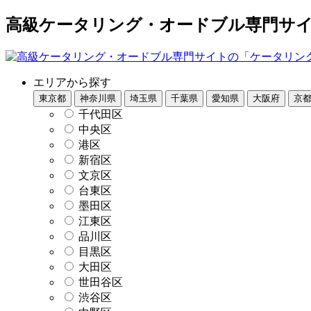
高級ケータリング・オードブル専門サイト
エリアから探す
東京都
神奈川県
埼玉県
千葉県
愛知県
大阪府
京
千代田区
中央区
港区
新宿区
文京区
台東区
墨田区
江東区
品川区
目黒区
大田区
世田谷区
渋谷区